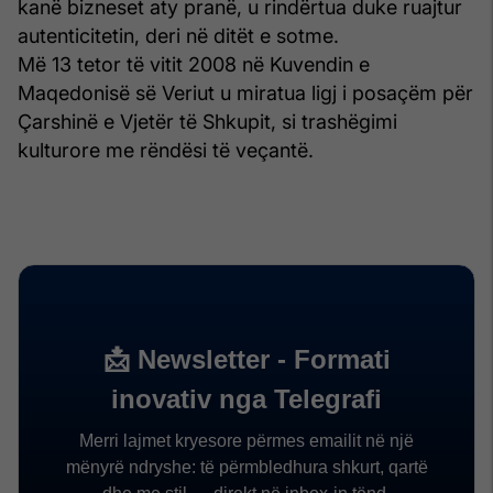
kanë bizneset aty pranë, u rindërtua duke ruajtur
autenticitetin, deri në ditët e sotme.
Më 13 tetor të vitit 2008 në Kuvendin e
Maqedonisë së Veriut u miratua ligj i posaçëm për
Çarshinë e Vjetër të Shkupit, si trashëgimi
kulturore me rëndësi të veçantë.