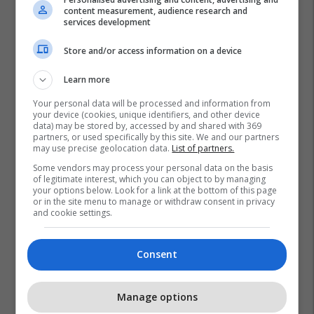
content measurement, audience research and
services development
Store and/or access information on a device
Çarshia E Vjetër E Shkupit
Shkupi
Maqedonia E Veriut
Learn more
Your personal data will be processed and information from
your device (cookies, unique identifiers, and other device
data) may be stored by, accessed by and shared with 369
partners, or used specifically by this site. We and our partners
may use precise geolocation data.
List of partners.
Some vendors may process your personal data on the basis
of legitimate interest, which you can object to by managing
your options below. Look for a link at the bottom of this page
or in the site menu to manage or withdraw consent in privacy
and cookie settings.
Consent
Manage options