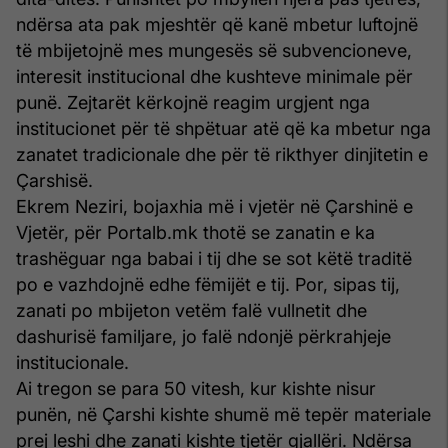
ndërsa ata pak mjeshtër që kanë mbetur luftojnë
të mbijetojnë mes mungesës së subvencioneve,
interesit institucional dhe kushteve minimale për
punë. Zejtarët kërkojnë reagim urgjent nga
institucionet për të shpëtuar atë që ka mbetur nga
zanatet tradicionale dhe për të rikthyer dinjitetin e
Çarshisë.
Ekrem Neziri, bojaxhia më i vjetër në Çarshinë e
Vjetër, për Portalb.mk thotë se zanatin e ka
trashëguar nga babai i tij dhe se sot këtë traditë
po e vazhdojnë edhe fëmijët e tij. Por, sipas tij,
zanati po mbijeton vetëm falë vullnetit dhe
dashurisë familjare, jo falë ndonjë përkrahjeje
institucionale.
Ai tregon se para 50 vitesh, kur kishte nisur
punën, në Çarshi kishte shumë më tepër materiale
prej leshi dhe zanati kishte tjetër gjallëri. Ndërsa