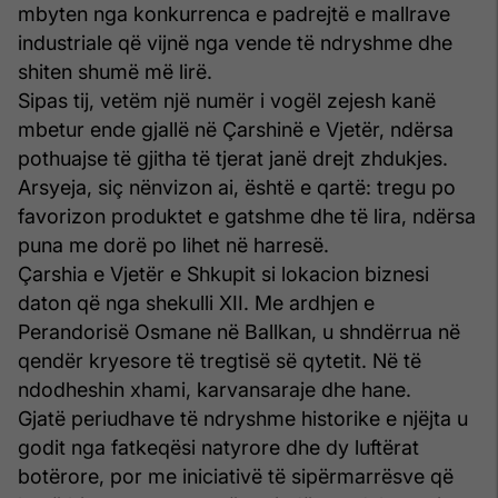
mbyten nga konkurrenca e padrejtë e mallrave
industriale që vijnë nga vende të ndryshme dhe
shiten shumë më lirë.
Sipas tij, vetëm një numër i vogël zejesh kanë
mbetur ende gjallë në Çarshinë e Vjetër, ndërsa
pothuajse të gjitha të tjerat janë drejt zhdukjes.
Arsyeja, siç nënvizon ai, është e qartë: tregu po
favorizon produktet e gatshme dhe të lira, ndërsa
puna me dorë po lihet në harresë.
Çarshia e Vjetër e Shkupit si lokacion biznesi
daton që nga shekulli XII. Me ardhjen e
Perandorisë Osmane në Ballkan, u shndërrua në
qendër kryesore të tregtisë së qytetit. Në të
ndodheshin xhami, karvansaraje dhe hane.
Gjatë periudhave të ndryshme historike e njëjta u
godit nga fatkeqësi natyrore dhe dy luftërat
botërore, por me iniciativë të sipërmarrësve që