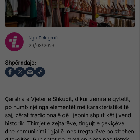
Nga
Telegrafi
29/03/2026
Çarshia e Vjetër e Shkupit, dikur zemra e qytetit,
po humb një nga elementët më karakteristikë të
saj, zërat tradicionalë që i jepnin shpirt këtij vendi
historik. Thirrjet e zejtarëve, tingujt e çekiçëve
dhe komunikimi i gjallë mes tregtarëve po zbehen
dita-ditës. Punishtet po mbyllen njëra pas tjetrës,