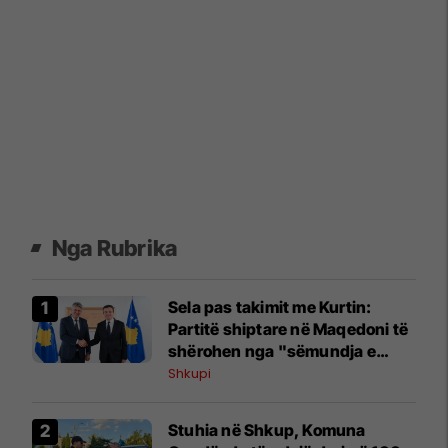
Nga Rubrika
Sela pas takimit me Kurtin:
Partitë shiptare në Maqedoni të
shërohen nga "sëmundja e
pushtetit"
Shkupi
Stuhia në Shkup, Komuna