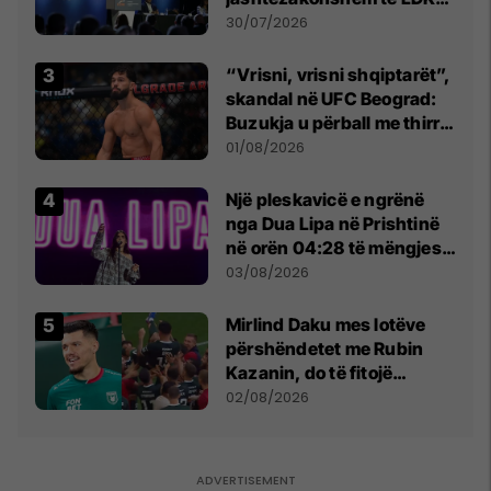
së
30/07/2026
“Vrisni, vrisni shqiptarët”,
skandal në UFC Beograd:
Buzukja u përball me thirrje
anti-shqiptare nga
01/08/2026
tribunat
Një pleskavicë e ngrënë
nga Dua Lipa në Prishtinë
në orën 04:28 të mëngjesit
- dhe bota digjitale serbe
03/08/2026
shpall gjendjen e luftës
Mirlind Daku mes lotëve
përshëndetet me Rubin
Kazanin, do të fitojë
miliona te Spartak Moska
02/08/2026