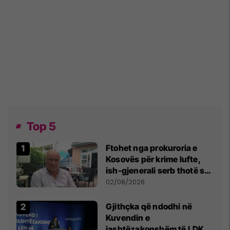
Top 5
Ftohet nga prokuroria e
Kosovës për krime lufte,
ish-gjenerali serb thotë se
dikush e tradhtoi në
02/08/2026
Beograd
Gjithçka që ndodhi në
Kuvendin e
jashtëzakonshëm të LDK-