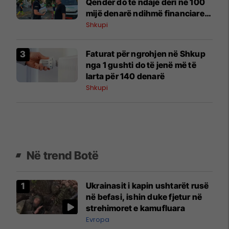
Qendër do të ndajë deri në 100
mijë denarë ndihmë financiare
për familjet e dëmtuara
Shkupi
Faturat për ngrohjen në Shkup
nga 1 gushti do të jenë më të
larta për 140 denarë
Shkupi
Në trend Botë
Ukrainasit i kapin ushtarët rusë
në befasi, ishin duke fjetur në
strehimoret e kamufluara
Evropa