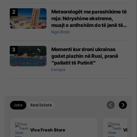
Meteorologët me parashikime të
reja: Ndryshime ekstreme,
muajt e ardhshëm do të jenë të
pazakontë
Nga Bota
Momenti kur droni ukrainas
godet plazhin në Rusi, pranë
"pallatit të Putinit"
Evropa
Jobs
Real Estate
Viva Fresh Store
Viva F