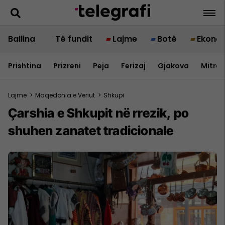
Ballina
Të fundit
Lajme
Botë
Ekono
Prishtina
Prizreni
Peja
Ferizaj
Gjakova
Mitrov
Lajme
>
Maqedonia e Veriut
>
Shkupi
Çarshia e Shkupit në rrezik, po
shuhen zanatet tradicionale