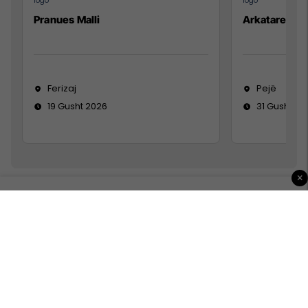
Pranues Malli
Arkatare
Ferizaj
Pejë
19 Gusht 2026
31 Gusht 20
×