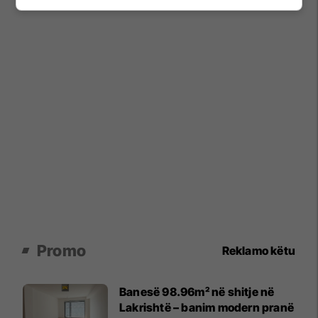
Promo
Reklamo këtu
Banesë 98.96m² në shitje në
Lakrishtë – banim modern pranë