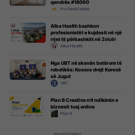
qendrës #16060
Pro Real Estate
Alba Health bashkon
profesionistët e kujdesit në një
rrjet të përbashkët në Zvicër
Alba Health
Nga UBT në skenën botërore të
robotikës: Kosova drejt Koresë
së Jugut
UBT
Plan B Creative rrit ndikimin e
biznesit tuaj online
Plan B