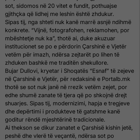
sot, sidomos në 20 vitet e fundit, pothuajse
gjithçka që lidhej me leshin është zhdukur.
Sipas tij, nga shteti nuk kanë marrë asnjë ndihmë
konkrete. “Vijnë, fotografohen, reklamohen, por
mbështetje nuk ka”, thotë ai, duke akuzuar
institucionet se po e përdorin Çarshinë e Vjetër
vetëm për imazh, ndërsa zejtarët po lihen të
zhduken bashkë me traditën shekullore.
Bujar Dullovi, kryetar i Shoqatës “Esnaf” të zejeve
në Çarshinë e Vjetër, për redaksinë e Portalb.mk
thotë se sot nuk janë në rrezik vetëm zejet, por
edhe shumë zanate të tjera që po shkojnë drejt
shuarjes. Sipas tij, modernizimi, hapja e tregjeve
dhe depërtimi i produkteve të gatshme kanë
goditur rëndë mjeshtërinë tradicionale.
Ai thekson se dikur zanatet e Çarshisë kishin jetë,
peshë dhe vlerë të veçantë, ndërsa sot po