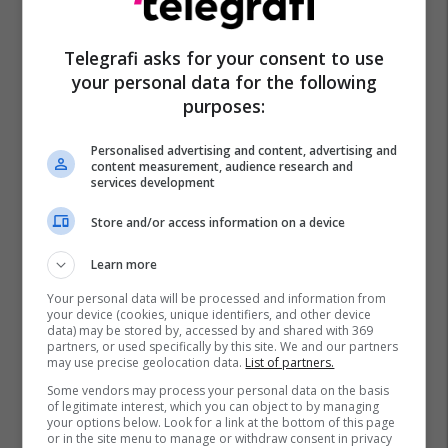
Telegrafi asks for your consent to use
your personal data for the following
purposes:
Personalised advertising and content, advertising and
Bayern Munich
Bundesliga
Julian Nagelsmann
content measurement, audience research and
services development
Joao Cancelo
Store and/or access information on a device
Learn more
Your personal data will be processed and information from
your device (cookies, unique identifiers, and other device
data) may be stored by, accessed by and shared with 369
partners, or used specifically by this site. We and our partners
may use precise geolocation data.
List of partners.
Some vendors may process your personal data on the basis
of legitimate interest, which you can object to by managing
your options below. Look for a link at the bottom of this page
or in the site menu to manage or withdraw consent in privacy