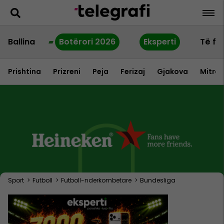
Ballina
Botërori 2026
Eksperti
Të fu
Prishtina
Prizreni
Peja
Ferizaj
Gjakova
Mitrov
Sport
>
Futboll
>
Futboll-nderkombetare
>
Bundesliga