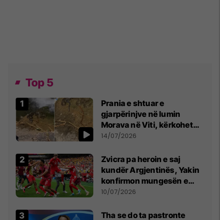
Top 5
Prania e shtuar e
gjarpërinjve në lumin
Morava në Viti, kërkohet
kujdes nga qytetarët
14/07/2026
Zvicra pa heroin e saj
kundër Argjentinës, Yakin
konfirmon mungesën e
madhe
10/07/2026
Tha se do ta pastronte