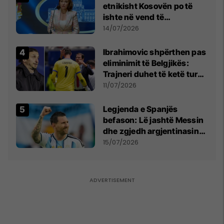
etnikisht Kosovën po të
ishte në vend të
Millosheviqit, Lëvizja e
14/07/2026
Qytetarëve të Lirë në Serbi
kërkon shkarkimin e
Ibrahimovic shpërthen pas
menjëhershëm të
eliminimit të Belgjikës:
Snezhana Paunoviq
Trajneri duhet të ketë turp,
ai lojtar se meritoi të luante
11/07/2026
Legjenda e Spanjës
befason: Lë jashtë Messin
dhe zgjedh argjentinasin
më të mirë në botë
15/07/2026