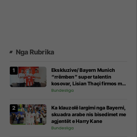
Nga Rubrika
Ekskluzive/ Bayern Munich
“rrëmben” super talentin
kosovar, Lisian Thaçi firmos me
gjigantin bavarez
Bundesliga
Ka klauzolë largimi nga Bayerni,
skuadra arabe nis bisedimet me
agjentët e Harry Kane
Bundesliga