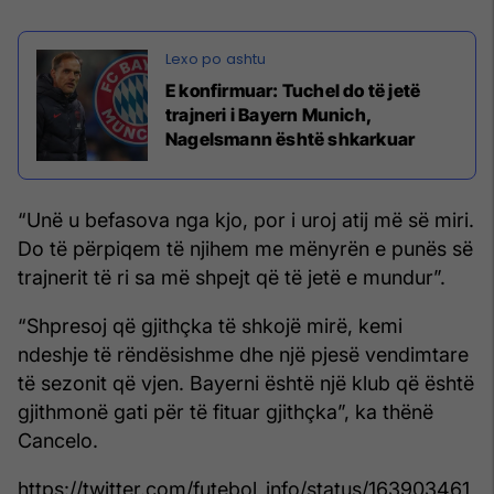
E konfirmuar: Tuchel do të jetë
trajneri i Bayern Munich,
Nagelsmann është shkarkuar
“Unë u befasova nga kjo, por i uroj atij më së miri.
Do të përpiqem të njihem me mënyrën e punës së
trajnerit të ri sa më shpejt që të jetë e mundur”.
“Shpresoj që gjithçka të shkojë mirë, kemi
ndeshje të rëndësishme dhe një pjesë vendimtare
të sezonit që vjen. Bayerni është një klub që është
gjithmonë gati për të fituar gjithçka”, ka thënë
Cancelo.
https://twitter.com/futebol_info/status/163903461