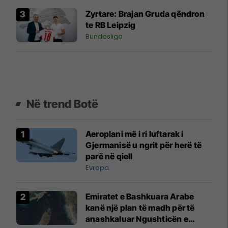
Zyrtare: Brajan Gruda qëndron
te RB Leipzig
Bundesliga
Në trend Botë
Aeroplani më i ri luftarak i
Gjermanisë u ngrit për herë të
parë në qiell
Evropa
Emiratet e Bashkuara Arabe
kanë një plan të madh për të
anashkaluar Ngushticën e