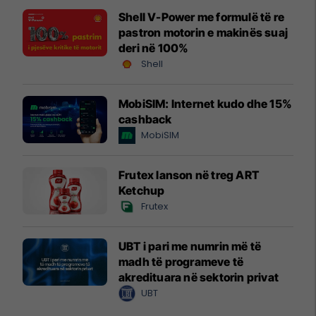
Shell V-Power me formulë të re
pastron motorin e makinës suaj
deri në 100%
Shell
MobiSIM: Internet kudo dhe 15%
cashback
MobiSIM
Frutex lanson në treg ART
Ketchup
Frutex
UBT i pari me numrin më të
madh të programeve të
akredituara në sektorin privat
UBT