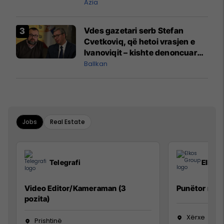
Hormuzit
Azia
Vdes gazetari serb Stefan
Cvetkoviq, që hetoi vrasjen e
Ivanoviqit – kishte denoncuar
kërcënime ndaj vëllezërve
Ballkan
Vuçiq
Jobs
Real Estate
Telegrafi
Elkos
Video Editor/Kameraman (3
Punëtor në 
pozita)
Xërxe
Prishtinë