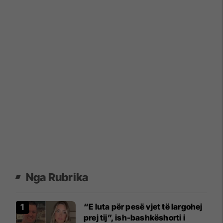
Nga Rubrika
“E luta për pesë vjet të largohej
prej tij”, ish-bashkëshorti i