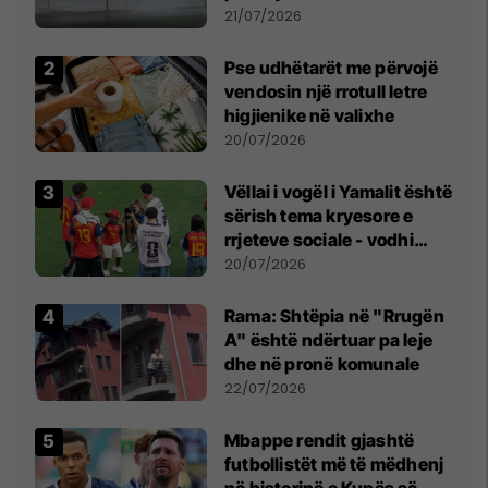
fuqishme me breshër dhe
21/07/2026
erëra të forta
Pse udhëtarët me përvojë
vendosin një rrotull letre
higjienike në valixhe
20/07/2026
Vëllai i vogël i Yamalit është
sërish tema kryesore e
rrjeteve sociale - vodhi
vëmendjen pas finales së
20/07/2026
Kupës së Botës
Rama: Shtëpia në "Rrugën
A" është ndërtuar pa leje
dhe në pronë komunale
22/07/2026
Mbappe rendit gjashtë
futbollistët më të mëdhenj
në historinë e Kupës së