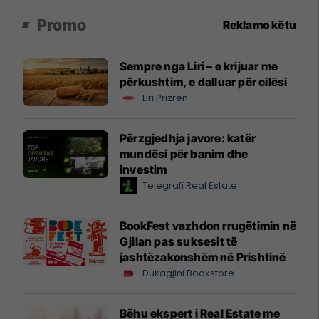
Promo
Reklamo këtu
Sempre nga Liri – e krijuar me
përkushtim, e dalluar për cilësi
Liri Prizren
Përzgjedhja javore: katër
mundësi për banim dhe
investim
Telegrafi Real Estate
BookFest vazhdon rrugëtimin në
Gjilan pas suksesit të
jashtëzakonshëm në Prishtinë
Dukagjini Bookstore
Bëhu ekspert i Real Estate me