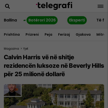
Ballina
Botërori 2026
Eksperti
Të fu
Prishtina
Prizreni
Peja
Ferizaj
Gjakova
Mitrov
Magazina
>
Yjet
Calvin Harris vë në shitje
rezidencën luksoze në Beverly Hills
për 25 milionë dollarë