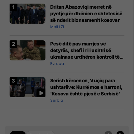
Dritan Abazoviqi merret në
pyetje për dhënien e shtetësisë
së nderit biznesmenit kosovar
Mali i Zi
Pesë ditë pas marrjes së
detyrës, shefi i ri i ushtrisë
ukrainase urdhëron kontroll të
madh
Evropa
Sërish kërcënon, Vuçiq para
ushtarëve: Kurrë mos e harroni,
'Kosova është pjesë e Serbisë'
Serbia