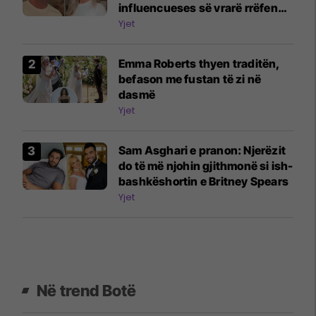
influencueses së vrarë rrëfen
dramën
Yjet
Emma Roberts thyen traditën,
befason me fustan të zi në
dasmë
Yjet
Sam Asghari e pranon: Njerëzit
do të më njohin gjithmonë si ish-
bashkëshortin e Britney Spears
Yjet
Në trend Botë