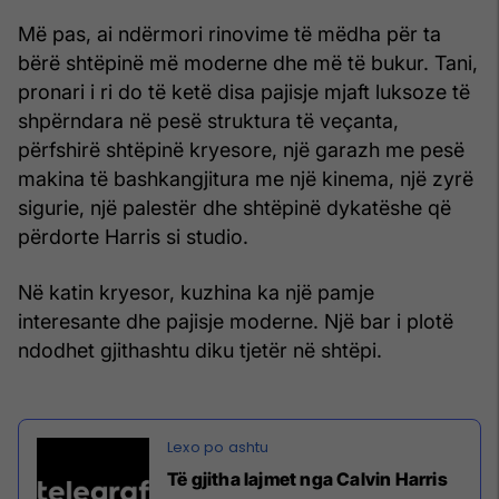
Më pas, ai ndërmori rinovime të mëdha për ta
bërë shtëpinë më moderne dhe më të bukur. Tani,
pronari i ri do të ketë disa pajisje mjaft luksoze të
shpërndara në pesë struktura të veçanta,
përfshirë shtëpinë kryesore, një garazh me pesë
makina të bashkangjitura me një kinema, një zyrë
sigurie, një palestër dhe shtëpinë dykatëshe që
përdorte Harris si studio.
Në katin kryesor, kuzhina ka një pamje
interesante dhe pajisje moderne. Një bar i plotë
ndodhet gjithashtu diku tjetër në shtëpi.
Të gjitha lajmet nga Calvin Harris