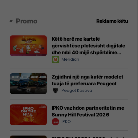
Promo
Reklamo këtu
Këtë herë me kartelë
gërvishtëse plotësisht digjitale
dhe mbi 40 mijë shpërblime
instant!
Meridian
Zgjidhni një nga katër modelet
tuaja të preferuara Peugeot
Peugot Kosova
IPKO vazhdon partneritetin me
Sunny Hill Festival 2026
IPKO