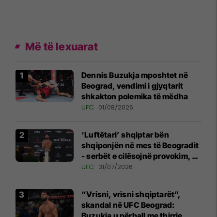
Më të lexuarat
Dennis Buzukja mposhtet në
Beograd, vendimi i gjyqtarit
shkakton polemika të mëdha
UFC
01/08/2026
‘Luftëtari’ shqiptar bën
shqiponjën në mes të Beogradit
- serbët e cilësojnë provokim, ai
e cilëson simbol të identitetit
UFC
31/07/2026
“Vrisni, vrisni shqiptarët”,
skandal në UFC Beograd:
Buzukja u përball me thirrje