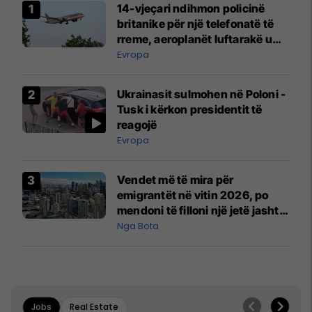
14-vjeçari ndihmon policinë
britanike për një telefonatë të
rreme, aeroplanët luftarakë u
ngritën në ajër për të
Evropa
interceptuar fluturaken e Qatar
Airways që po shkonte drejt
Ukrainasit sulmohen në Poloni -
Mançesterit
Tusk i kërkon presidentit të
reagojë
Evropa
Vendet më të mira për
emigrantët në vitin 2026, po
mendoni të filloni një jetë jashtë
vendit?
Nga Bota
Jobs
Real Estate