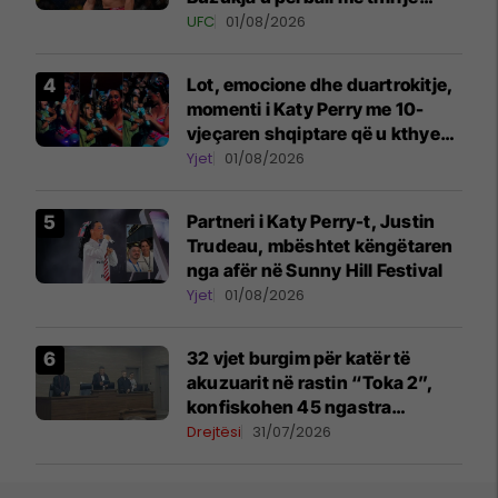
anti-shqiptare nga tribunat
UFC
01/08/2026
Lot, emocione dhe duartrokitje,
momenti i Katy Perry me 10-
vjeçaren shqiptare që u kthye
në simbolin e natës në Sunny
Yjet
01/08/2026
Hill
Partneri i Katy Perry-t, Justin
Trudeau, mbështet këngëtaren
nga afër në Sunny Hill Festival
Yjet
01/08/2026
32 vjet burgim për katër të
akuzuarit në rastin “Toka 2”,
konfiskohen 45 ngastra
kadastrale
Drejtësi
31/07/2026