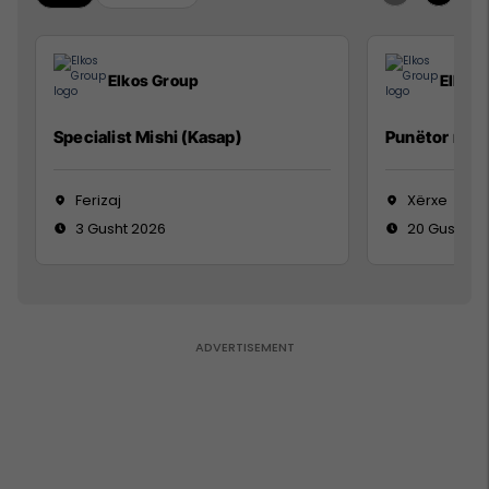
Elkos Group
Elkos
Specialist Mishi (Kasap)
Punëtor në 
Ferizaj
Xërxe
3 Gusht 2026
20 Gusht 2