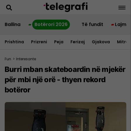
Ballina
Botërori 2026
Të fundit
Lajme
Prishtina
Prizreni
Peja
Ferizaj
Gjakova
Mitrov
Fun
>
Interesante
Burri mban skateboardin në mjekër
për mbi një orë - thyen rekord
botëror