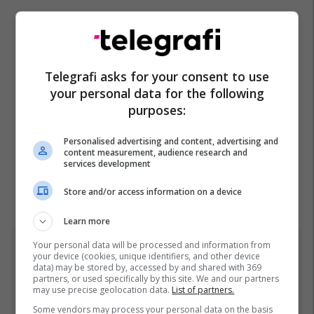
Telegrafi asks for your consent to use
your personal data for the following
purposes:
Personalised advertising and content, advertising and
content measurement, audience research and
services development
Store and/or access information on a device
Learn more
Your personal data will be processed and information from
Top 5
your device (cookies, unique identifiers, and other device
data) may be stored by, accessed by and shared with 369
partners, or used specifically by this site. We and our partners
Pesë ditë pas marrjes së
may use precise geolocation data.
List of partners.
detyrës, shefi i ri i ushtrisë
Some vendors may process your personal data on the basis