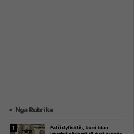
Nga Rubrika
Fati i dyfishtë:, burri fiton
lotarinë për herë të dytë brenda