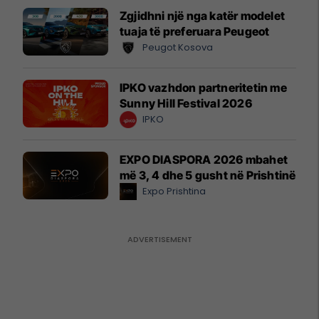
Zgjidhni një nga katër modelet
tuaja të preferuara Peugeot
Peugot Kosova
IPKO vazhdon partneritetin me
Sunny Hill Festival 2026
IPKO
EXPO DIASPORA 2026 mbahet
më 3, 4 dhe 5 gusht në Prishtinë
Expo Prishtina