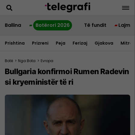
Ballina
Botërori 2026
Të fundit
Lajme
Prishtina
Prizreni
Peja
Ferizaj
Gjakova
Mitrov
Botë
>
Nga Bota
>
Evropa
Bullgaria konfirmoi Rumen Radevin
si kryeministër të ri