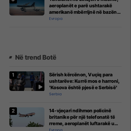
aeroplanët e parë ushtarakë
amerikanë mbërrijnë në bazën
ajrore në Bullgari
Evropa
Në trend Botë
Sërish kërcënon, Vuçiq para
ushtarëve: Kurrë mos e harroni,
'Kosova është pjesë e Serbisë'
Serbia
14-vjeçari ndihmon policinë
britanike për një telefonatë të
rreme, aeroplanët luftarakë u
ngritën në ajër për të
Evropa