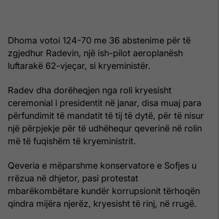
Dhoma votoi 124-70 me 36 abstenime për të
zgjedhur Radevin, një ish-pilot aeroplanësh
luftarakë 62-vjeçar, si kryeministër.
Radev dha dorëheqjen nga roli kryesisht
ceremonial i presidentit në janar, disa muaj para
përfundimit të mandatit të tij të dytë, për të nisur
një përpjekje për të udhëhequr qeverinë në rolin
më të fuqishëm të kryeministrit.
Qeveria e mëparshme konservatore e Sofjes u
rrëzua në dhjetor, pasi protestat
mbarëkombëtare kundër korrupsionit tërhoqën
qindra mijëra njerëz, kryesisht të rinj, në rrugë.