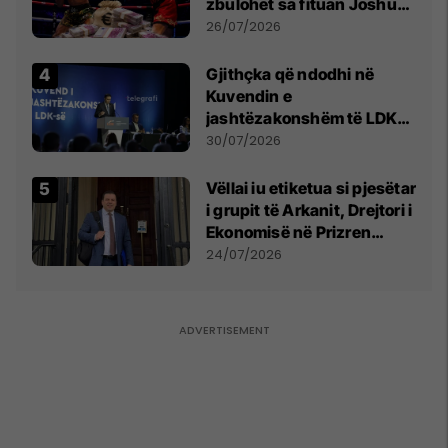
zbulohet sa fituan Joshua
e Prenga
26/07/2026
Gjithçka që ndodhi në
Kuvendin e
jashtëzakonshëm të LDK-
së
30/07/2026
Vëllai iu etiketua si pjesëtar
i grupit të Arkanit, Drejtori i
Ekonomisë në Prizren
mohon pretendimet
24/07/2026