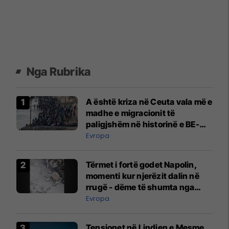
Nga Rubrika
A është kriza në Ceuta vala më e
madhe e migracionit të
paligjshëm në historinë e BE-
së?
Evropa
Tërmet i fortë godet Napolin,
momenti kur njerëzit dalin në
rrugë - dëme të shumta nga
rrëshqitjet e dheut
Evropa
Tensionet në Lindjen e Mesme,