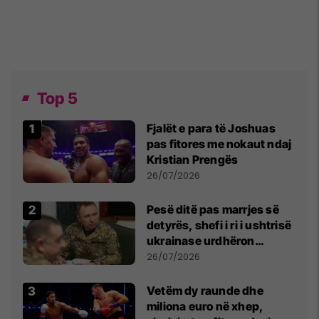
Top 5
Fjalët e para të Joshuas
pas fitores me nokaut ndaj
Kristian Prengës
26/07/2026
Pesë ditë pas marrjes së
detyrës, shefi i ri i ushtrisë
ukrainase urdhëron
kontroll të madh
26/07/2026
Vetëm dy raunde dhe
miliona euro në xhep,