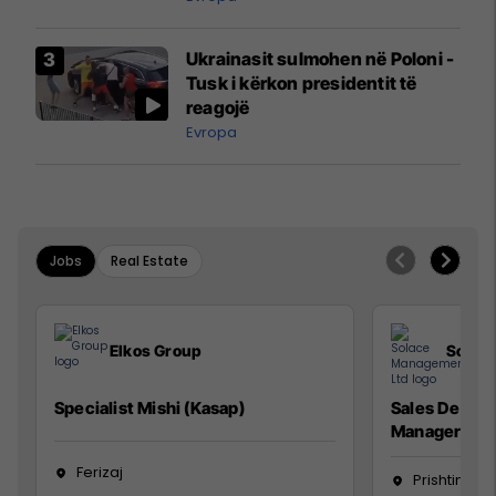
interceptuar fluturaken e Qatar
Airways që po shkonte drejt
Ukrainasit sulmohen në Poloni -
Mançesterit
Tusk i kërkon presidentit të
reagojë
Evropa
Jobs
Real Estate
Elkos Group
Solac
Specialist Mishi (Kasap)
Sales Devel
Manager
Ferizaj
Prishtinë