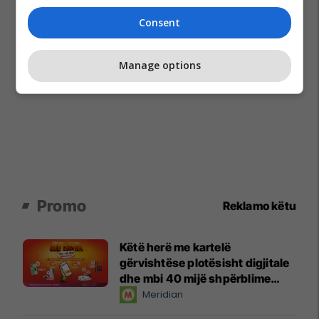
Consent
Manage options
Promo
Reklamo këtu
Këtë herë me kartelë
gërvishtëse plotësisht digjitale
dhe mbi 40 mijë shpërblime
instant!
Meridian