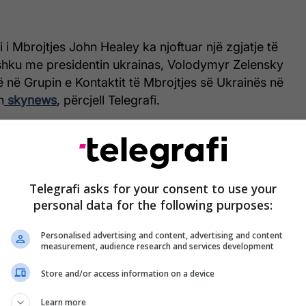
i i Mbrojtjes John Healey ka njoftuar një zgjatje të
shku me presidentin ukrainas, Volodymyr Zelensky
rë në Grupin e Kontaktit të Mbrojtjes së Ukrainës në
n
skynews
, përcjell Telegrafi.
peracioni i trajnimit duhej të përfundonte këtë vit,
 të vazhdojë të paktën deri në fund të vitit 2025.
ajnimi, i cili është jetik për mbrojtjen e Ukrainës,
Telegrafi asks for your consent to use your
personal data for the following purposes:
l tjetër i angazhimit të hekurt të Mbretërisë së
rainës", tha Healey.
Personalised advertising and content, advertising and content
measurement, audience research and services development
gjithë Mbretërinë e Bashkuar, programi rekruton
në bashkuar me forcat e armatosura të Ukrainës me
Store and/or access information on a device
ërvojë ushtarake të mëparshme dhe u mëson atyre
Learn more