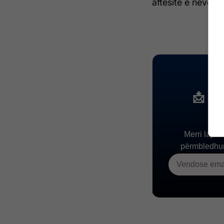
aftësitë e nevojs