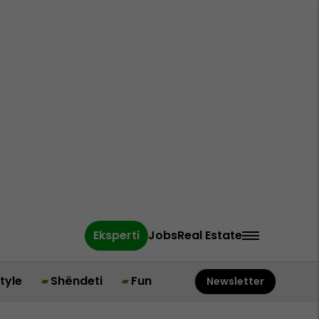
Eksperti
Jobs
Real Estate
style
Shëndeti
Fun
Newsletter