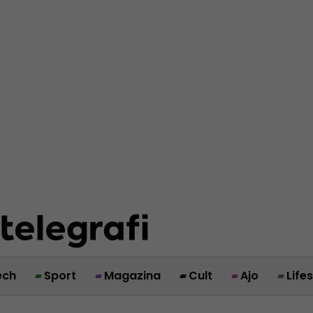
ech
Sport
Magazina
Cult
Ajo
Life