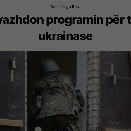
Botë
>
Nga Bota
vazhdon programin për t
ukrainase