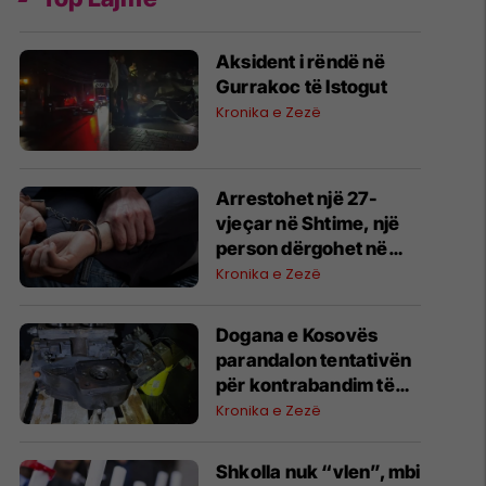
Aksident i rëndë në
Gurrakoc të Istogut
Kronika e Zezë
Arrestohet një 27-
vjeçar në Shtime, një
person dërgohet në
QKUK pas një rrahjeje
Kronika e Zezë
Dogana e Kosovës
parandalon tentativën
për kontrabandim të
mallrave të
Kronika e Zezë
padeklaruara në
Vërmicë
Shkolla nuk “vlen”, mbi