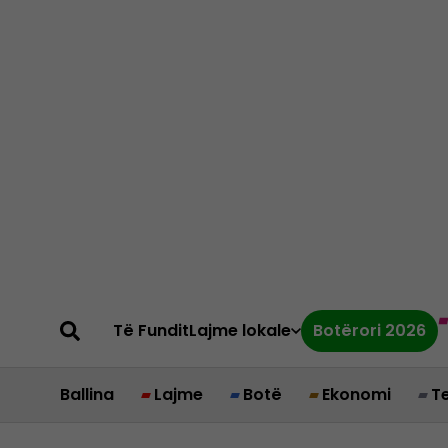
Të Fundit
Lajme lokale
Botërori 2026
Ballina
Lajme
Botë
Ekonomi
T