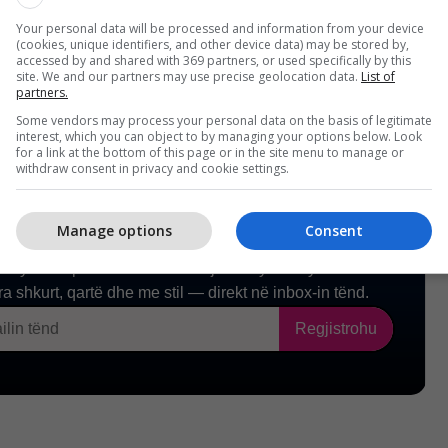
hme për luftime në vijën e parë.
/Telegrafi/
Your personal data will be processed and information from your device
(cookies, unique identifiers, and other device data) may be stored by,
accessed by and shared with 369 partners, or used specifically by this
site. We and our partners may use precise geolocation data.
List of
partners.
Some vendors may process your personal data on the basis of legitimate
interest, which you can object to by managing your options below. Look
for a link at the bottom of this page or in the site menu to manage or
withdraw consent in privacy and cookie settings.
Manage options
Consent