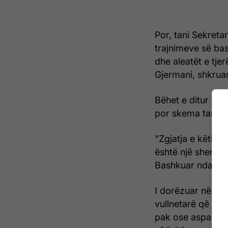
Por, tani Sekretar
trajnimeve së ba
dhe aleatët e tje
Gjermani, shkrua
Bëhet e ditur se o
por skema tani do
"Zgjatja e këtij tr
është një shembul
Bashkuar ndaj Uk
I dorëzuar në të 
vullnetarë që ja
pak ose aspak p