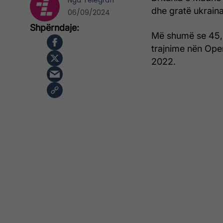
Nga
Telegrafi
dhe gratë ukraina
06/09/2024
Më shumë se 45,
trajnime nën Oper
2022.