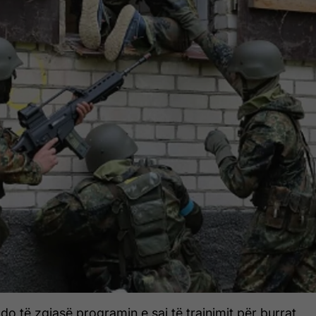
do të zgjasë programin e saj të trajnimit për burrat