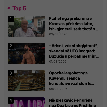
Top 5
Ftohet nga prokuroria e
Kosovës për krime lufte,
ish-gjenerali serb thotë se
dikush e tradhtoi në
02/08/2026
Beograd
“Vrisni, vrisni shqiptarët”,
skandal në UFC Beograd:
Buzukja u përball me thirrje
anti-shqiptare nga
01/08/2026
tribunat
Opozita largohet nga
Kuvendi, seanca
konstituive vazhdon të
shtunën në orën 11:00
06/08/2026
Një pleskavicë e ngrënë
nga Dua Lipa në Prishtinë