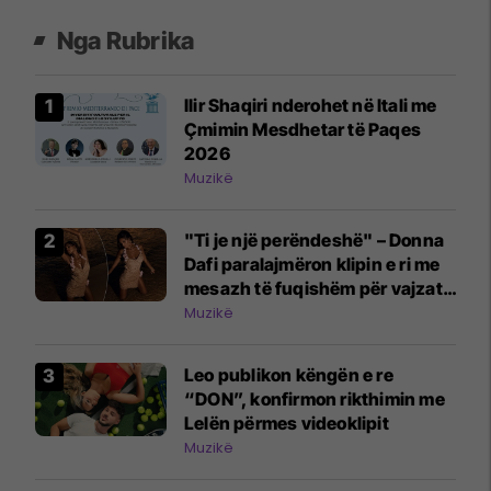
Nga Rubrika
Ilir Shaqiri nderohet në Itali me
Çmimin Mesdhetar të Paqes
2026
Muzikë
"Ti je një perëndeshë" – Donna
Dafi paralajmëron klipin e ri me
mesazh të fuqishëm për vajzat
dhe gratë
Muzikë
Leo publikon këngën e re
“DON”, konfirmon rikthimin me
Lelën përmes videoklipit
Muzikë