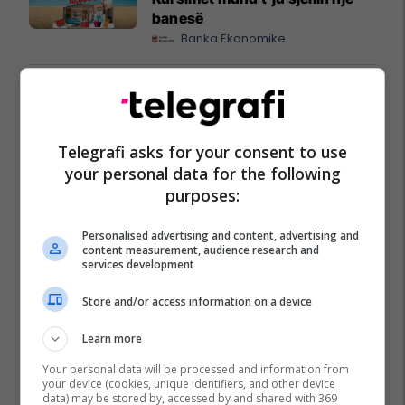
banesë
Banka Ekonomike
Mësoni kujdesin shëndetësor
përmes përvojës praktike me
EduCare
Edu Care
Telegrafi asks for your consent to use
your personal data for the following
purposes:
Personalised advertising and content, advertising and
content measurement, audience research and
services development
Store and/or access information on a device
Learn more
Your personal data will be processed and information from
your device (cookies, unique identifiers, and other device
data) may be stored by, accessed by and shared with 369