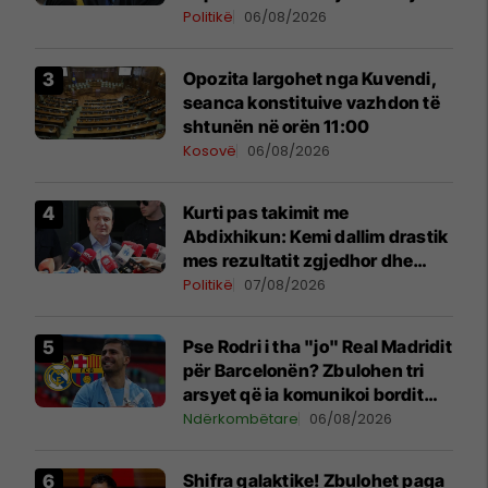
rëndë kushtetuese
Politikë
06/08/2026
Opozita largohet nga Kuvendi,
seanca konstituive vazhdon të
shtunën në orën 11:00
Kosovë
06/08/2026
Kurti pas takimit me
Abdixhikun: Kemi dallim drastik
mes rezultatit zgjedhor dhe
kërkesave të LDK-së
Politikë
07/08/2026
Pse Rodri i tha "jo" Real Madridit
për Barcelonën? Zbulohen tri
arsyet që ia komunikoi bordit
madrilen
Ndërkombëtare
06/08/2026
Shifra galaktike! Zbulohet paga