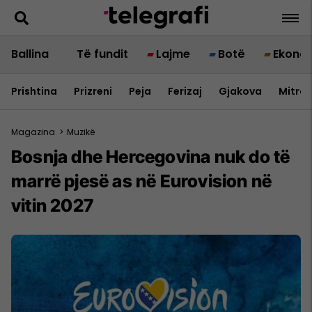
Ballina
Të fundit
Lajme
Botë
Ekono
Prishtina
Prizreni
Peja
Ferizaj
Gjakova
Mitrov
Magazina
>
Muzikë
Bosnja dhe Hercegovina nuk do të
marrë pjesë as në Eurovision në
vitin 2027