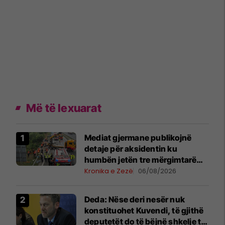
Më të lexuarat
Mediat gjermane publikojnë
detaje për aksidentin ku
humbën jetën tre mërgimtarë
nga Komogllava e Ferizajt
Kronika e Zezë
06/08/2026
Deda: Nëse deri nesër nuk
konstituohet Kuvendi, të gjithë
deputetët do të bëjnë shkelje të