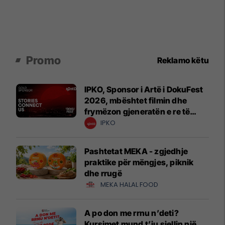
Promo
Reklamo këtu
IPKO, Sponsor i Artë i DokuFest
2026, mbështet filmin dhe
frymëzon gjeneratën e re të
krijuesve
IPKO
Pashtetat MEKA - zgjedhje
praktike për mëngjes, piknik
dhe rrugë
MEKA HALAL FOOD
A po don me rrnu n’deti?
Kursimet mund t’ju sjellin një