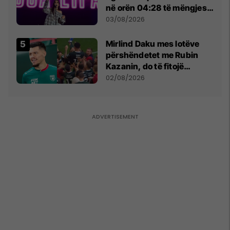
në orën 04:28 të mëngjesit
- dhe bota digjitale serbe
03/08/2026
shpall gjendjen e luftës
Mirlind Daku mes lotëve
përshëndetet me Rubin
Kazanin, do të fitojë
miliona te Spartak Moska
02/08/2026