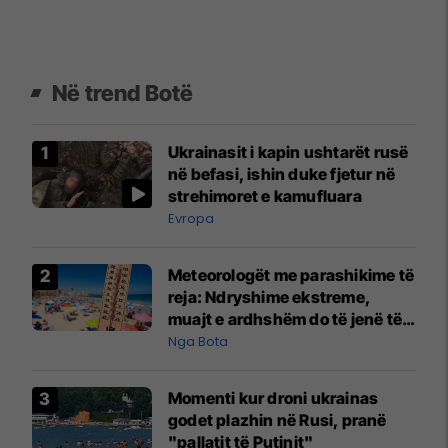
Në trend Botë
Ukrainasit i kapin ushtarët rusë
në befasi, ishin duke fjetur në
strehimoret e kamufluara
Evropa
Meteorologët me parashikime të
reja: Ndryshime ekstreme,
muajt e ardhshëm do të jenë të
pazakontë
Nga Bota
Momenti kur droni ukrainas
godet plazhin në Rusi, pranë
"pallatit të Putinit"