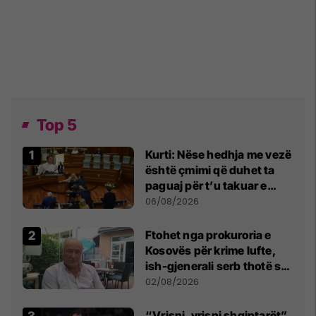
Top 5
Kurti: Nëse hedhja me vezë
është çmimi që duhet ta
paguaj për t’u takuar e
bashkëbiseduar jam i
06/08/2026
lumtur ta bëj këtë
Ftohet nga prokuroria e
Kosovës për krime lufte,
ish-gjenerali serb thotë se
dikush e tradhtoi në
02/08/2026
Beograd
“Vrisni, vrisni shqiptarët”,