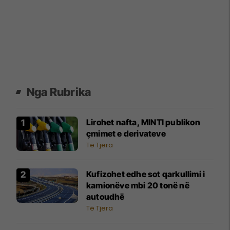
Nga Rubrika
Lirohet nafta, MINTI publikon
çmimet e derivateve
Të Tjera
Kufizohet edhe sot qarkullimi i
kamionëve mbi 20 tonë në
autoudhë
Të Tjera