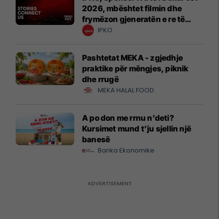
2026, mbështet filmin dhe
frymëzon gjeneratën e re të
krijuesve
IPKO
Pashtetat MEKA - zgjedhje
praktike për mëngjes, piknik
dhe rrugë
MEKA HALAL FOOD
A po don me rrnu n’deti?
Kursimet mund t’ju sjellin një
banesë
Banka Ekonomike