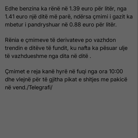
Edhe benzina ka rënë në 1.39 euro për litër, nga
1.41 euro një ditë më parë, ndërsa çmimi i gazit ka
mbetur i pandryshuar në 0.88 euro për litër.
Rënia e çmimeve të derivateve po vazhdon
trendin e ditëve të fundit, ku nafta ka pësuar ulje
të vazhdueshme nga dita në ditë .
Çmimet e reja kanë hyrë në fuqi nga ora 10:00
dhe vlejnë për të gjitha pikat e shitjes me pakicë
në vend./Telegrafi/