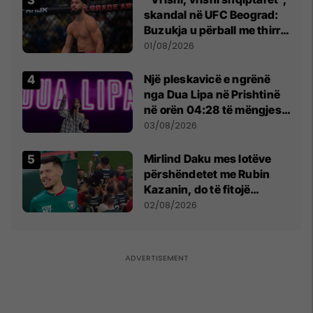
skandal në UFC Beograd:
Buzukja u përball me thirrje
anti-shqiptare nga
01/08/2026
tribunat
Një pleskavicë e ngrënë
nga Dua Lipa në Prishtinë
në orën 04:28 të mëngjesit
- dhe bota digjitale serbe
03/08/2026
shpall gjendjen e luftës
Mirlind Daku mes lotëve
përshëndetet me Rubin
Kazanin, do të fitojë
miliona te Spartak Moska
02/08/2026