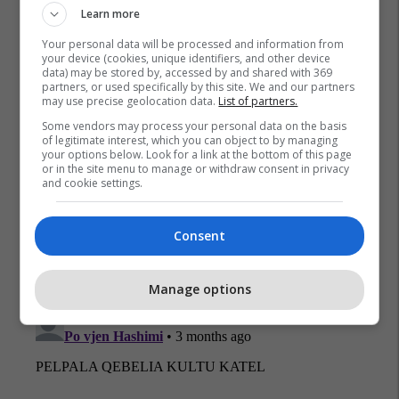
Çmimet E Naftës
Minti
Ministria E Industrisë
Learn more
Your personal data will be processed and information from
your device (cookies, unique identifiers, and other device
data) may be stored by, accessed by and shared with 369
partners, or used specifically by this site. We and our partners
may use precise geolocation data.
List of partners.
Some vendors may process your personal data on the basis
of legitimate interest, which you can object to by managing
your options below. Look for a link at the bottom of this page
or in the site menu to manage or withdraw consent in privacy
and cookie settings.
Consent
Manage options