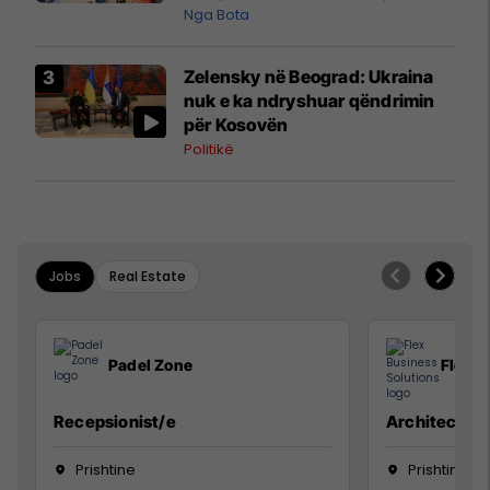
pazakontë
Nga Bota
Zelensky në Beograd: Ukraina
nuk e ka ndryshuar qëndrimin
për Kosovën
Politikë
Jobs
Real Estate
Padel Zone
Flex B
Recepsionist/e
Architect
Prishtine
Prishtinë