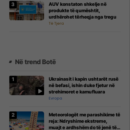
AUV konstaton shkelje në
produkte të qumështit,
urdhërohet tërheqja nga tregu
Të Tjera
Në trend Botë
Ukrainasit i kapin ushtarët rusë
në befasi, ishin duke fjetur në
strehimoret e kamufluara
Evropa
Meteorologët me parashikime të
reja: Ndryshime ekstreme,
muajt e ardhshëm do të jenë të