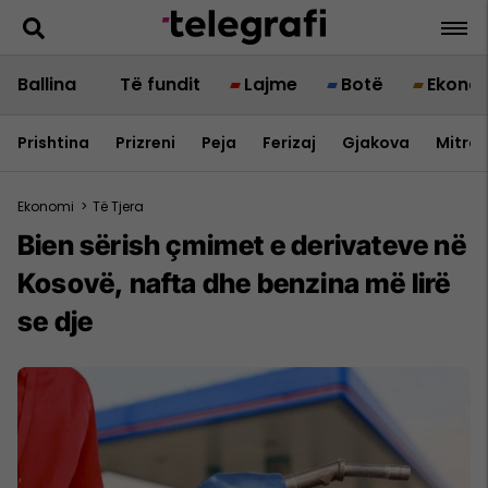
Ballina
Të fundit
Lajme
Botë
Ekono
Prishtina
Prizreni
Peja
Ferizaj
Gjakova
Mitrov
Ekonomi
>
Të Tjera
Bien sërish çmimet e derivateve në
Kosovë, nafta dhe benzina më lirë
se dje