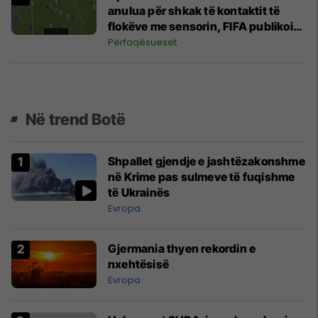
anulua për shkak të kontaktit të
flokëve me sensorin, FIFA publikoi
provat dhe shpjegimet kryesore
Përfaqësueset
Në trend Botë
Shpallet gjendje e jashtëzakonshme
në Krime pas sulmeve të fuqishme
të Ukrainës
Evropa
Gjermania thyen rekordin e
nxehtësisë
Evropa