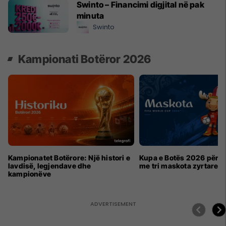
Swinto – Financimi digjital në pak
minuta
Swinto
Kampionati Botëror 2026
Kampionatet Botërore: Një histori e
Kupa e Botës 2026 për h
lavdisë, legjendave dhe
me tri maskota zyrtare
kampionëve