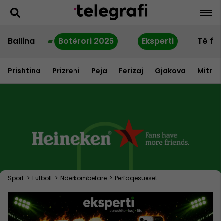
Ballina
Botërori 2026
Eksperti
Të fu
Prishtina
Prizreni
Peja
Ferizaj
Gjakova
Mitrov
Sport
>
Futboll
>
Ndërkombëtare
>
Përfaqësueset