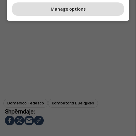
Manage options
Domenico Tedesco
Kombëtarja E Belgjikës