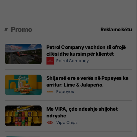
Promo
Reklamo këtu
Petrol Company vazhdon të ofrojë
cilësi dhe kursim për klientët
Petrol Company
Shija më e re e verës në Popeyes ka
arritur: Lime & Jalapeño.
Popeyes
Me VIPA, çdo ndeshje shijohet
ndryshe
Vipa Chips