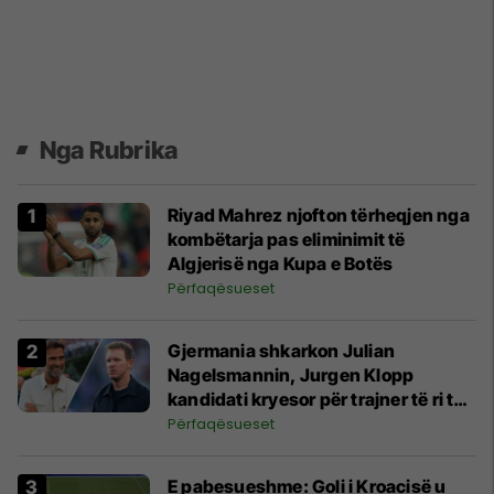
Nga Rubrika
Riyad Mahrez njofton tërheqjen nga
kombëtarja pas eliminimit të
Algjerisë nga Kupa e Botës
Përfaqësueset
Gjermania shkarkon Julian
Nagelsmannin, Jurgen Klopp
kandidati kryesor për trajner të ri të
Gjermanisë
Përfaqësueset
E pabesueshme: Goli i Kroacisë u