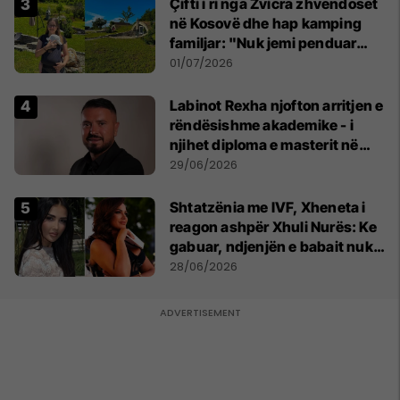
Çifti i ri nga Zvicra zhvendoset
në Kosovë dhe hap kamping
familjar: "Nuk jemi penduar
asnjë ditë"
01/07/2026
Labinot Rexha njofton arritjen e
rëndësishme akademike - i
njihet diploma e masterit në
Psikologji në Zvicër
29/06/2026
Shtatzënia me IVF, Xheneta i
reagon ashpër Xhuli Nurës: Ke
gabuar, ndjenjën e babait nuk
mund t'ia plotësosh kurrë
28/06/2026