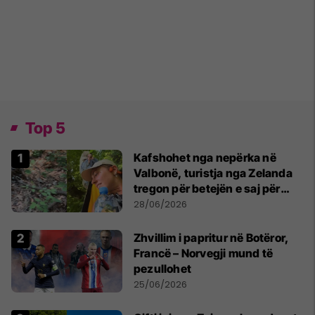
Top 5
Kafshohet nga nepërka në
Valbonë, turistja nga Zelanda
tregon për betejën e saj për
mbijetesë
28/06/2026
Zhvillim i papritur në Botëror,
Francë – Norvegji mund të
pezullohet
25/06/2026