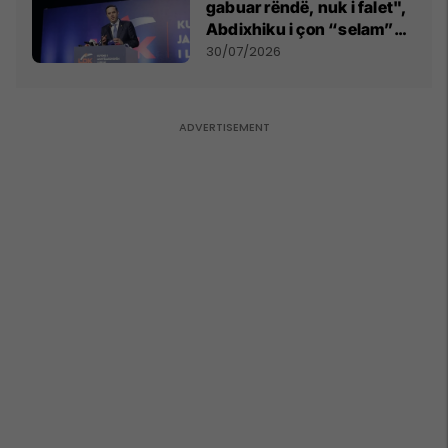
gabuar rëndë, nuk i falet",
Abdixhiku i çon “selam”
Përparim Ramës
30/07/2026