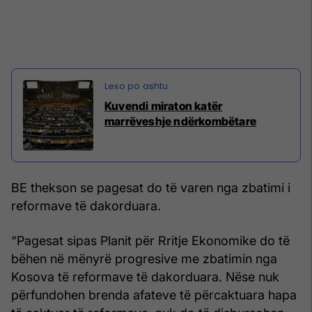
​Kuvendi miraton katër
marrëveshje ndërkombëtare
BE thekson se pagesat do të varen nga zbatimi i
reformave të dakorduara.
“Pagesat sipas Planit për Rritje Ekonomike do të
bëhen në mënyrë progresive me zbatimin nga
Kosova të reformave të dakorduara. Nëse nuk
përfundohen brenda afateve të përcaktuara hapa