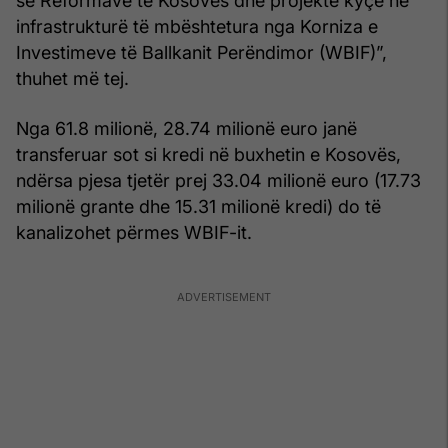
së Reformave të Kosovës dhe projekte kyçe në
infrastrukturë të mbështetura nga Korniza e
Investimeve të Ballkanit Perëndimor (WBIF)”,
thuhet më tej.
Nga 61.8 milionë, 28.74 milionë euro janë
transferuar sot si kredi në buxhetin e Kosovës,
ndërsa pjesa tjetër prej 33.04 milionë euro (17.73
milionë grante dhe 15.31 milionë kredi) do të
kanalizohet përmes WBIF-it.