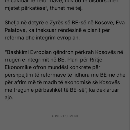
të caktuar të reformave, nuk do të disbursohen
mjetet përkatëse”, thuhet më tej.
Shefja në detyrë e Zyrës së BE-së në Kosovë, Eva
Palatova, ka theksuar rëndësinë e planit për
reforma dhe integrim evropian.
“Bashkimi Evropian qëndron përkrah Kosovës në
rrugën e integrimit në BE. Plani për Rritje
Ekonomike ofron mundësi konkrete për
përshpejtim të reformave të lidhura me BE-në dhe
për afrim më të madh të ekonomisë së Kosovës
me tregun e përbashkët të BE-së”, ka deklaruar
ajo.