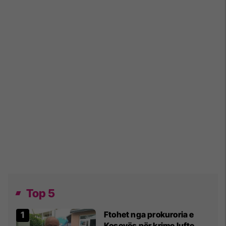
Top 5
Ftohet nga prokuroria e
Kosovës për krime lufte,