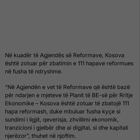
Në kuadër të Agjendës së Reformave, Kosova
është zotuar për zbatimin e 111 hapave reformues
në fusha të ndryshme.
“Në Agjendën e vet të Reformave që është bazë
për ndarjen e mjeteve të Planit të BE-së për Rritje
Ekonomike – Kosova është zotuar të zbatojë 111
hapa reformash, duke mbuluar fusha kyçe si
sundimi i ligjit, qeverisja, zhvillimi ekonomik,
tranzicioni i gjelbër dhe ai digjital, si dhe kapitali
njerëzor”, thuhet në njoftim.