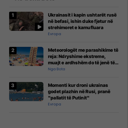
Ukrainasit i kapin ushtarët rusë
në befasi, ishin duke fjetur në
strehimoret e kamufluara
Evropa
Meteorologët me parashikime të
reja: Ndryshime ekstreme,
muajt e ardhshëm do të jenë të
pazakontë
Nga Bota
Momenti kur droni ukrainas
godet plazhin në Rusi, pranë
"pallatit të Putinit"
Evropa