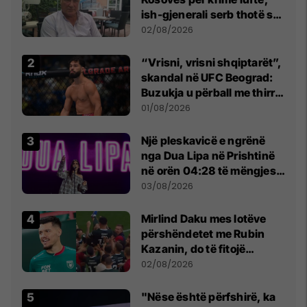
ish-gjenerali serb thotë se
dikush e tradhtoi në
02/08/2026
Beograd
“Vrisni, vrisni shqiptarët”,
skandal në UFC Beograd:
Buzukja u përball me thirrje
anti-shqiptare nga
01/08/2026
tribunat
Një pleskavicë e ngrënë
nga Dua Lipa në Prishtinë
në orën 04:28 të mëngjesit
- dhe bota digjitale serbe
03/08/2026
shpall gjendjen e luftës
Mirlind Daku mes lotëve
përshëndetet me Rubin
Kazanin, do të fitojë
miliona te Spartak Moska
02/08/2026
"Nëse është përfshirë, ka