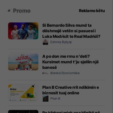
Promo
Reklamo këtu
Si Bernardo Silva mund ta
dëshmojë vetën si pasuesi i
Luka Modricit te Real Madridi?
Edonis Bytyqi
A po don me rrnu n’deti?
Kursimet mund t’ju sjellin një
banesë
Banka Ekonomike
Plan B Creative rrit ndikimin e
biznesit tuaj online
Plan B
Po kërkoni mjek apo klinikë në