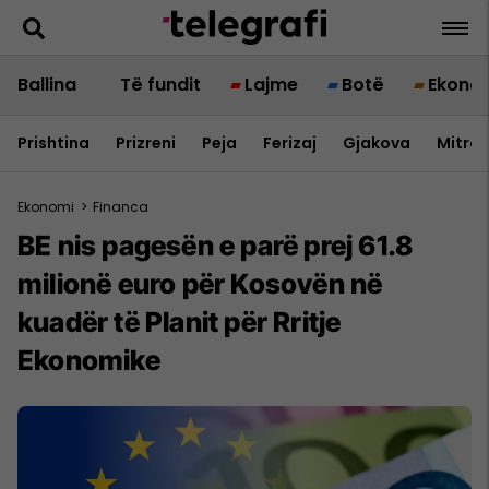
Ballina
Të fundit
Lajme
Botë
Ekono
Prishtina
Prizreni
Peja
Ferizaj
Gjakova
Mitrov
Ekonomi
>
Financa
BE nis pagesën e parë prej 61.8
milionë euro për Kosovën në
kuadër të Planit për Rritje
Ekonomike