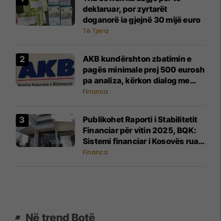
deklaruar, por zyrtarët
doganorë ia gjejnë 30 mijë euro
Të Tjera
AKB kundërshton zbatimin e
pagës minimale prej 500 eurosh
pa analiza, kërkon dialog me
Qeverinë
Financa
Publikohet Raporti i Stabilitetit
Financiar për vitin 2025, BQK:
Sistemi financiar i Kosovës ruan
stabilitet të lartë dhe
Financa
qëndrueshmëri ndaj rreziqeve
Në trend Botë