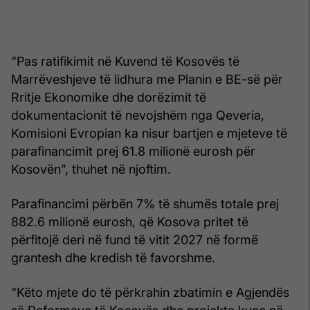
“Pas ratifikimit në Kuvend të Kosovës të
Marrëveshjeve të lidhura me Planin e BE-së për
Rritje Ekonomike dhe dorëzimit të
dokumentacionit të nevojshëm nga Qeveria,
Komisioni Evropian ka nisur bartjen e mjeteve të
parafinancimit prej 61.8 milionë eurosh për
Kosovën”, thuhet në njoftim.
Parafinancimi përbën 7% të shumës totale prej
882.6 milionë eurosh, që Kosova pritet të
përfitojë deri në fund të vitit 2027 në formë
grantesh dhe kredish të favorshme.
“Këto mjete do të përkrahin zbatimin e Agjendës