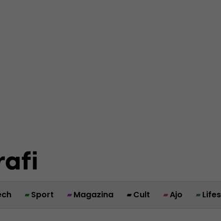
ech
Sport
Magazina
Cult
Ajo
Life