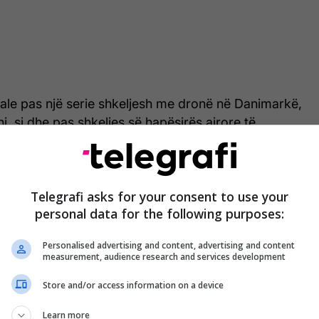
uale pas një serie shkeljesh me dronë në Danimarkë,
, si dhe pas shkeljes së hapësirës ajrore të
sët hynë në hapësirën ajrore estoneze me avionë
lluan për disa minuta.
shtë e ngutshme të ketë një sistem efektiv zbulimi,
Telegrafi asks for your consent to use your
personal data for the following purposes:
darë dhe sensorë akustikë, si dhe kapacitete për
ërrimin e dronëve.
Personalised advertising and content, advertising and content
measurement, audience research and services development
inë e një pabarazie mes kostove të mbrojtjes dhe
 ruse, transmeton Telegrafi.
Store and/or access information on a device
Learn more