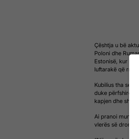
Çështja u bë akt
Poloni dhe Rumani
Estonisë, kur ru
luftarakë që rrotu
Kubilius tha se ë
duke përfshirë ra
kapjen dhe shkat
Ai pranoi mundës
vlerës së dronëve