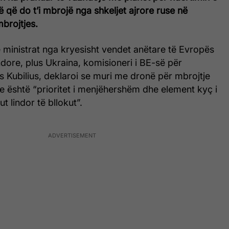
 që do t’i mbrojë nga shkeljet ajrore ruse në
mbrojtjes.
 ministrat nga kryesisht vendet anëtare të Evropës
dore, plus Ukraina, komisioneri i BE-së për
s Kubilius, deklaroi se muri me dronë për mbrojtje
re është “prioritet i menjëhershëm dhe element kyç i
t lindor të bllokut”.