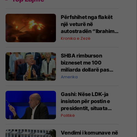
Përfshihet nga flakët
një veturë në
autostradën “Ibrahim
Rugova”
Kronika e Zezë
SHBA rimburson
bizneset me 100
miliarda dollarë pas
anulimit të tarifave të
Amerika
Trumpit
Gashi: Nëse LDK-ja
insiston për postin e
presidentit, situata
komplikohet - pres që
Politikë
të ketë lëshim
Vendimi i komunave në