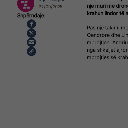
një muri me dronë
27/09/2025
krahun lindor të 
Pas një takimi me
Qendrore dhe Lin
mbrojtjen, Andriu
nga shkeljet ajro
mbrojtjes së krahu