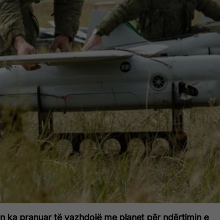
n ka pranuar të vazhdojë me planet për ndërtimin e