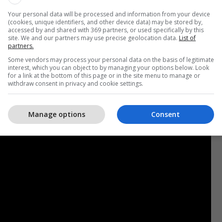
keta ajrore nga avioni juaj luftarak për të
ron, atëherë po përdorni një raketë që kushton 1
Your personal data will be processed and information from your device
(cookies, unique identifiers, and other device data) may be stored by,
ë shkatërruar një dron që kushton 10 mijë”, tha ai.
accessed by and shared with 369 partners, or used specifically by this
site. We and our partners may use precise geolocation data.
List of
partners.
n ka pranuar të vazhdojë me planet për ndërtimin e
Some vendors may process your personal data on the basis of legitimate
 që do t’i mbrojë nga shkeljet ajrore ruse në
interest, which you can object to by managing your options below. Look
for a link at the bottom of this page or in the site menu to manage or
mbrojtjes.
withdraw consent in privacy and cookie settings.
Manage options
Consent