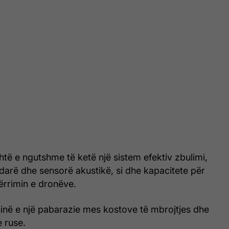
shtë e ngutshme të ketë një sistem efektiv zbulimi,
darë dhe sensorë akustikë, si dhe kapacitete për
ërrimin e dronëve.
inë e një pabarazie mes kostove të mbrojtjes dhe
 ruse.