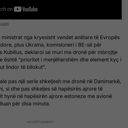
e.com
 ministrat nga kryesisht vendet anëtare të Evropës
dore, plus Ukraina, komisioneri i BE-së për
s Kubilius, deklaroi se muri me dronë për mbrojtje
re është “prioritet i menjëhershëm dhe element kyç i
t lindor të bllokut”.
uale pas një serie shkeljesh me dronë në Danimarkë,
, si dhe pas shkeljes së hapësirës ajrore të
sët hynë në hapësirën ajrore estoneze me avionë
lluan për disa minuta.