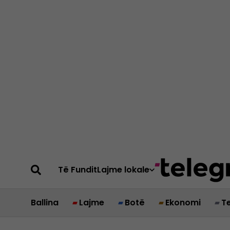
Të Fundit
Lajme lokale
Ballina
Lajme
Botë
Ekonomi
T