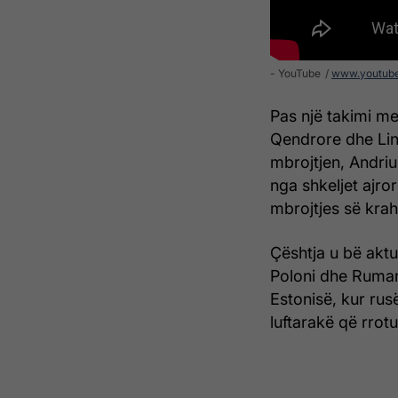
- YouTube
www.youtub
Pas një takimi me
Qendrore dhe Lin
mbrojtjen, Andriu
nga shkeljet ajro
mbrojtjes së krahu
Çështja u bë akt
Poloni dhe Rumani
Estonisë, kur ru
luftarakë që rrotu