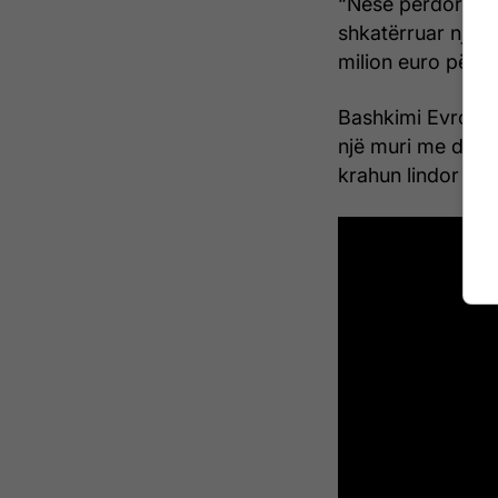
“Nëse përdorni ra
shkatërruar një d
milion euro për t
Bashkimi Evropia
një muri me dronë
krahun lindor të 