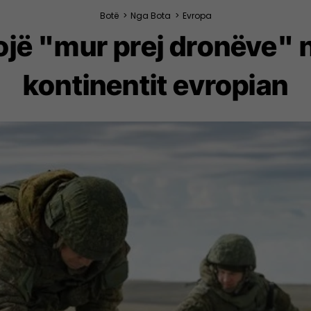
Botë
>
Nga Bota
>
Evropa
ojë "mur prej dronëve" në
kontinentit evropian