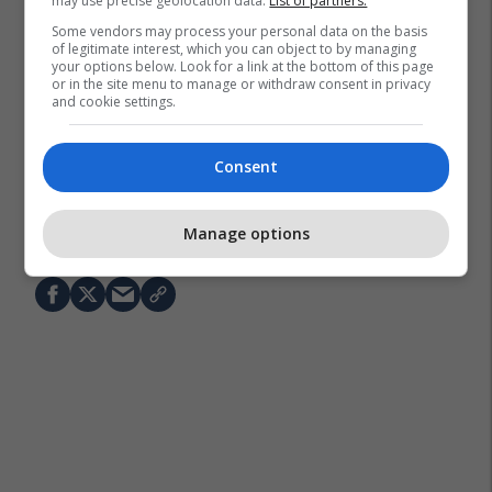
may use precise geolocation data.
List of partners.
Some vendors may process your personal data on the basis
of legitimate interest, which you can object to by managing
your options below. Look for a link at the bottom of this page
or in the site menu to manage or withdraw consent in privacy
and cookie settings.
Consent
Ligue 1
Mason Greenwood
Barcelona
La Liga
Olympique Marseille
Transferimet
Manage options