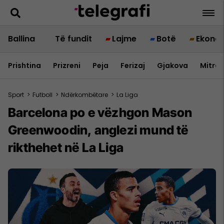
Ballina
Të fundit
Lajme
Botë
Ekono
Prishtina
Prizreni
Peja
Ferizaj
Gjakova
Mitrov
Sport
>
Futboll
>
Ndërkombëtare
>
La Liga
Barcelona po e vëzhgon Mason
Greenwoodin, anglezi mund të
rikthehet në La Liga