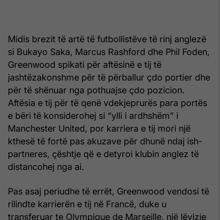
Midis brezit të artë të futbollistëve të rinj anglezë
si Bukayo Saka, Marcus Rashford dhe Phil Foden,
Greenwood spikati për aftësinë e tij të
jashtëzakonshme për të përballur çdo portier dhe
për të shënuar nga pothuajse çdo pozicion.
Aftësia e tij për të qenë vdekjeprurës para portës
e bëri të konsiderohej si “ylli i ardhshëm” i
Manchester United, por karriera e tij mori një
kthesë të fortë pas akuzave për dhunë ndaj ish-
partneres, çështje që e detyroi klubin anglez të
distancohej nga ai.
Pas asaj periudhe të errët, Greenwood vendosi të
rilindte karrierën e tij në Francë, duke u
transferuar te Olympique de Marseille, një lëvizje