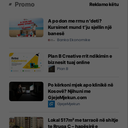
Promo
Reklamo këtu
A po don me rrnu n’deti?
Kursimet mund t’ju sjellin një
banesë
Banka Ekonomike
Plan B Creative rrit ndikimin e
biznesit tuaj online
Plan B
Po kërkoni mjek apo klinikë në
Kosovë? Njihuni me
GjejeMjekun.com
GjejeMjekun
Lokal 517m² me tarracë në shitje
te Rruga C – hapësirë e