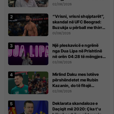
dikush e tradhtoi në
02/08/2026
Beograd
“Vrisni, vrisni shqiptarët”,
skandal në UFC Beograd:
Buzukja u përball me thirrje
anti-shqiptare nga
01/08/2026
tribunat
Një pleskavicë e ngrënë
nga Dua Lipa në Prishtinë
në orën 04:28 të mëngjesit
- dhe bota digjitale serbe
03/08/2026
shpall gjendjen e luftës
Mirlind Daku mes lotëve
përshëndetet me Rubin
Kazanin, do të fitojë
miliona te Spartak Moska
02/08/2026
​Deklarata skandaloze e
Daçiqit më 2020: Çka t'u