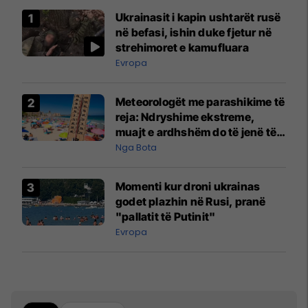
Ukrainasit i kapin ushtarët rusë
në befasi, ishin duke fjetur në
strehimoret e kamufluara
Evropa
Meteorologët me parashikime të
reja: Ndryshime ekstreme,
muajt e ardhshëm do të jenë të
pazakontë
Nga Bota
Momenti kur droni ukrainas
godet plazhin në Rusi, pranë
"pallatit të Putinit"
Evropa