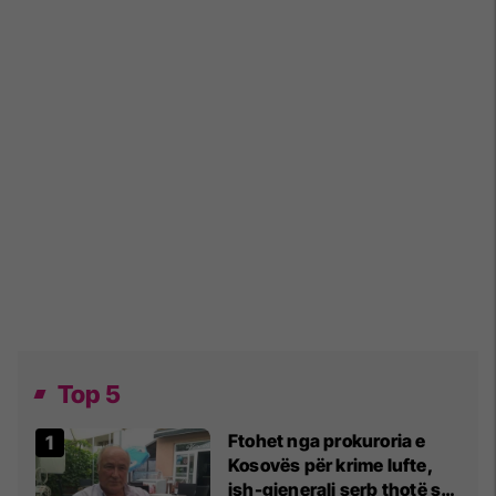
Top 5
Ftohet nga prokuroria e
Kosovës për krime lufte,
ish-gjenerali serb thotë se