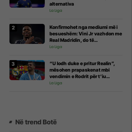
alternativa
La Liga
Konfirmohet nga mediumi më i
besueshëm: Vini Jr vazhdon me
Real Madridin, do të
nënshkruajë për gjashtë vite
La Liga
“U lodh duke e pritur Realin”,
mësohen prapaskenat mbi
vendimin e Rodrit për t’iu
bashkuar Barcelonës
La Liga
Në trend Botë