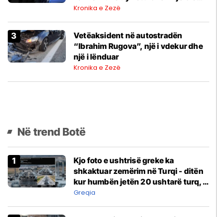
Policisë
Kronika e Zezë
Vetëaksident në autostradën
“Ibrahim Rugova”, një i vdekur dhe
një i lënduar
Kronika e Zezë
Në trend Botë
Kjo foto e ushtrisë greke ka
shkaktuar zemërim në Turqi - ditën
kur humbën jetën 20 ushtarë turq,
Greqia provokon me shfaqjen e
Greqia
aeroplanëve