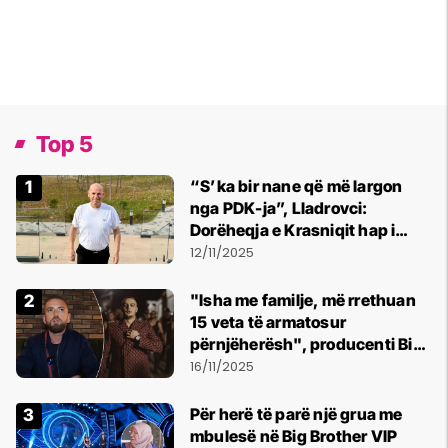
Top 5
“S’ka bir nane që më largon
nga PDK-ja”, Lladrovci:
Dorëheqja e Krasniqit hap i
pritshëm - e përkrahim
12/11/2025
kryetarit në ardhje, Bedri
Hamza
"Isha me familje, më rrethuan
15 veta të armatosur
përnjëherësh", producenti Bini
Diez pranon se u kërcënua nga
16/11/2025
Don Xhoni dhe vëllai i tij
Për herë të parë një grua me
mbulesë në Big Brother VIP