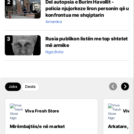
Del autopsia e Burim Havollit -
policia njujorkeze liron personin që u
konfrontua me shqiptarin
Amerika
Rusia publikon listën me top shtetet
më armike
Nga Bota
Jobs
Deals
Viva Fresh Store
Viva 
Mirëmbajtës/e në market
Arkatare, S