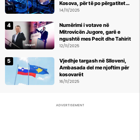
Kosova, për të po përgatitet
edhe një dhomë e veçantë
14/11/2025
fjetjeje
Numërimi i votave në
Mitrovicën Jugore, garë e
ngushtë mes Pecit dhe Tahirit
12/11/2025
Vjedhje targash në Slloveni,
Ambasada del me njoftim për
kosovarët
16/11/2025