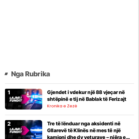
Nga Rubrika
Gjendet i vdekur një 88 vjeçar në
shtëpinë e tij në Bablak të Ferizajt
Kronika e Zezë
Tre të lënduar nga aksidenti në
Gllarevë të Klinës në mes të një
kamioni dhe dy veturave – njëra e