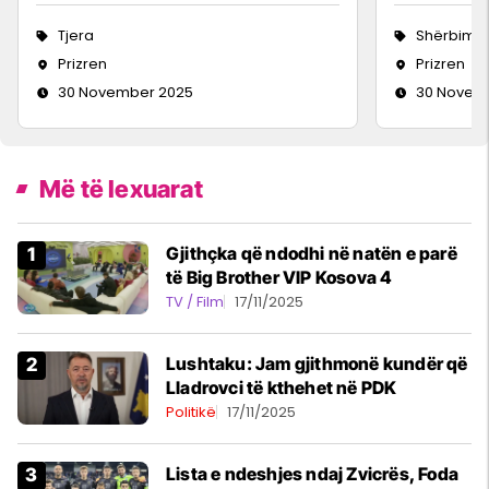
Tjera
Shërbime 
Prizren
Prizren
30 November 2025
30 Novem
Më të lexuarat
Gjithçka që ndodhi në natën e parë
të Big Brother VIP Kosova 4
TV / Film
17/11/2025
Lushtaku: Jam gjithmonë kundër që
Lladrovci të kthehet në PDK
Politikë
17/11/2025
Lista e ndeshjes ndaj Zvicrës, Foda