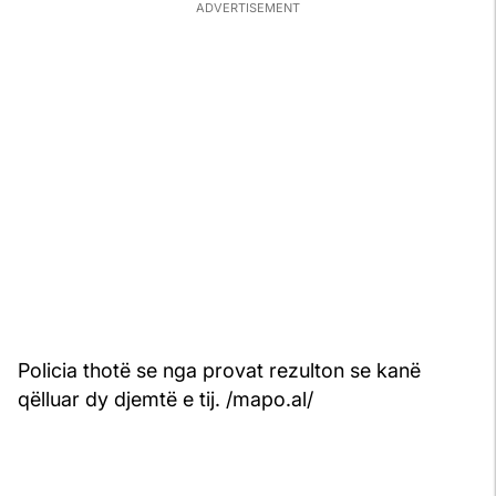
Policia thotë se nga provat rezulton se kanë
qëlluar dy djemtë e tij. /mapo.al/