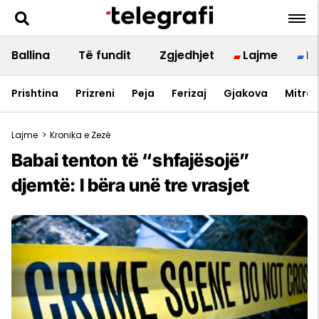
Ballina
Të fundit
Zgjedhjet
Lajme
B
Prishtina
Prizreni
Peja
Ferizaj
Gjakova
Mitrov
Lajme
>
Kronika e Zezë
Babai tenton të “shfajësojë”
djemtë: I bëra unë tre vrasjet