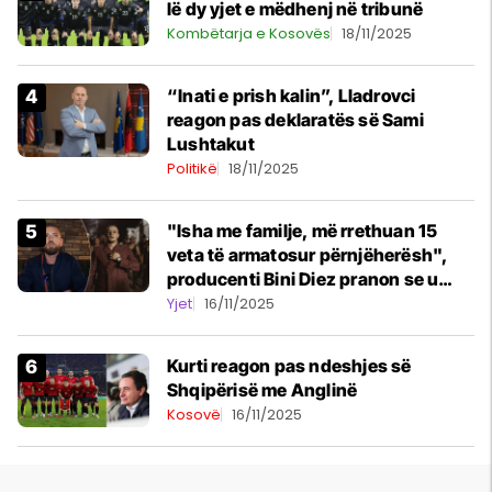
lë dy yjet e mëdhenj në tribunë
Kombëtarja e Kosovës
18/11/2025
“Inati e prish kalin”, Lladrovci
reagon pas deklaratës së Sami
Lushtakut
Politikë
18/11/2025
"Isha me familje, më rrethuan 15
veta të armatosur përnjëherësh",
producenti Bini Diez pranon se u
kërcënua nga Don Xhoni dhe vëllai i
Yjet
16/11/2025
tij
Kurti reagon pas ndeshjes së
Shqipërisë me Anglinë
Kosovë
16/11/2025