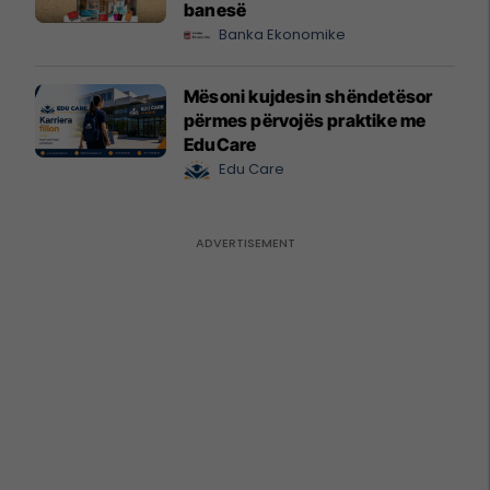
banesë
Banka Ekonomike
Mësoni kujdesin shëndetësor
përmes përvojës praktike me
EduCare
Edu Care