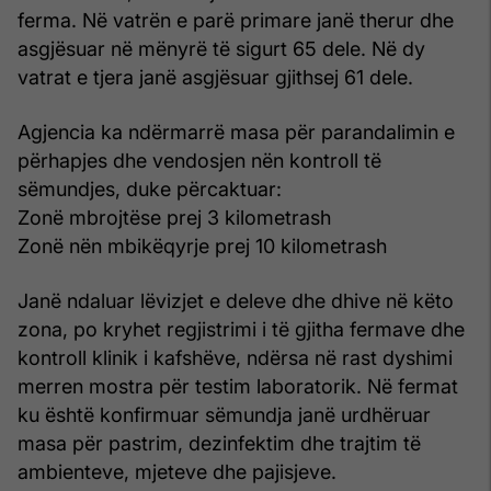
ferma. Në vatrën e parë primare janë therur dhe
asgjësuar në mënyrë të sigurt 65 dele. Në dy
vatrat e tjera janë asgjësuar gjithsej 61 dele.
Agjencia ka ndërmarrë masa për parandalimin e
përhapjes dhe vendosjen nën kontroll të
sëmundjes, duke përcaktuar:
Zonë mbrojtëse prej 3 kilometrash
Zonë nën mbikëqyrje prej 10 kilometrash
Janë ndaluar lëvizjet e deleve dhe dhive në këto
zona, po kryhet regjistrimi i të gjitha fermave dhe
kontroll klinik i kafshëve, ndërsa në rast dyshimi
merren mostra për testim laboratorik. Në fermat
ku është konfirmuar sëmundja janë urdhëruar
masa për pastrim, dezinfektim dhe trajtim të
ambienteve, mjeteve dhe pajisjeve.