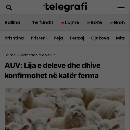
Ballina
Të fundit
Lajme
Botë
Ekono
Prishtina
Prizreni
Peja
Ferizaj
Gjakova
Mitrov
Lajme
>
Maqedonia e Veriut
AUV: Lija e deleve dhe dhive
konfirmohet në katër ferma