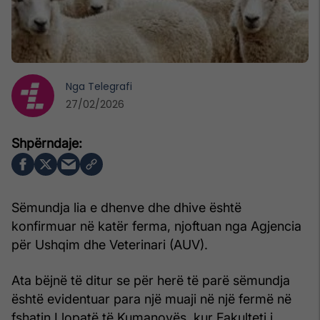
Nga
Telegrafi
27/02/2026
Sëmundja lia e dhenve dhe dhive është
konfirmuar në katër ferma, njoftuan nga Agjencia
për Ushqim dhe Veterinari (AUV).
Ata bëjnë të ditur se për herë të parë sëmundja
është evidentuar para një muaji në një fermë në
fshatin Llopatë të Kumanovës, kur Fakulteti i