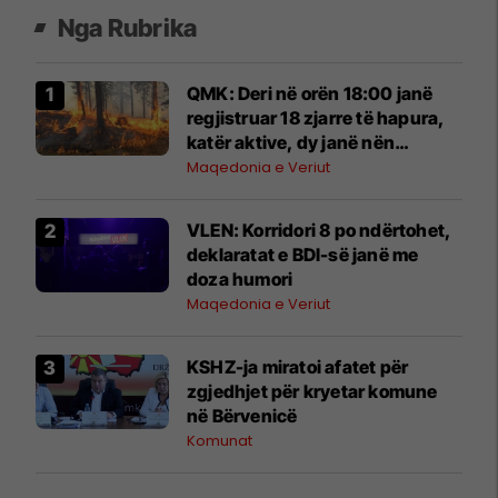
Nga Rubrika
QMK: Deri në orën 18:00 janë
regjistruar 18 zjarre të hapura,
katër aktive, dy janë nën
kontroll
Maqedonia e Veriut
VLEN: Korridori 8 po ndërtohet,
deklaratat e BDI-së janë me
doza ​humori
Maqedonia e Veriut
KSHZ-ja miratoi afatet për
zgjedhjet për kryetar komune
në Bërvenicë
Komunat