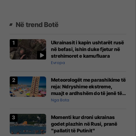
Në trend Botë
Ukrainasit i kapin ushtarët rusë
në befasi, ishin duke fjetur në
strehimoret e kamufluara
Evropa
Meteorologët me parashikime të
reja: Ndryshime ekstreme,
muajt e ardhshëm do të jenë të
pazakontë
Nga Bota
Momenti kur droni ukrainas
godet plazhin në Rusi, pranë
"pallatit të Putinit"