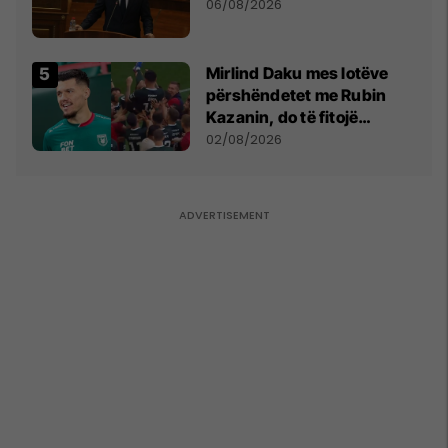
06/08/2026
Mirlind Daku mes lotëve
përshëndetet me Rubin
Kazanin, do të fitojë
miliona te Spartak Moska
02/08/2026