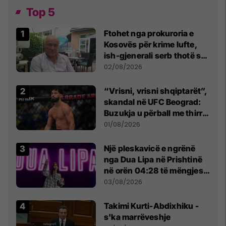
Top 5
Ftohet nga prokuroria e
Kosovës për krime lufte,
ish-gjenerali serb thotë se
dikush e tradhtoi në
02/08/2026
Beograd
“Vrisni, vrisni shqiptarët”,
skandal në UFC Beograd:
Buzukja u përball me thirrje
anti-shqiptare nga
01/08/2026
tribunat
Një pleskavicë e ngrënë
nga Dua Lipa në Prishtinë
në orën 04:28 të mëngjesit
- dhe bota digjitale serbe
03/08/2026
shpall gjendjen e luftës
Takimi Kurti-Abdixhiku -
s'ka marrëveshje