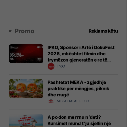
Promo
Reklamo këtu
IPKO, Sponsor i Artë i DokuFest
2026, mbështet filmin dhe
frymëzon gjeneratën e re të
krijuesve
IPKO
Pashtetat MEKA - zgjedhje
praktike për mëngjes, piknik
dhe rrugë
MEKA HALAL FOOD
A po don me rrnu n’deti?
Kursimet mund t’ju sjellin një