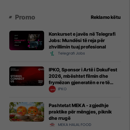
Promo
Reklamo këtu
Konkurset e javës në Telegrafi
Jobs: Mundësi të reja për
zhvillimin tuaj profesional
Telegrafi Jobs
IPKO, Sponsor i Artë i DokuFest
2026, mbështet filmin dhe
frymëzon gjeneratën e re të
krijuesve
IPKO
Pashtetat MEKA - zgjedhje
praktike për mëngjes, piknik
dhe rrugë
MEKA HALAL FOOD