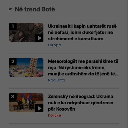
Në trend Botë
Ukrainasit i kapin ushtarët rusë
në befasi, ishin duke fjetur në
strehimoret e kamufluara
Evropa
Meteorologët me parashikime të
reja: Ndryshime ekstreme,
muajt e ardhshëm do të jenë të
pazakontë
Nga Bota
Zelensky në Beograd: Ukraina
nuk e ka ndryshuar qëndrimin
për Kosovën
Politikë