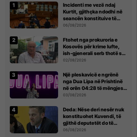
Incidenti me vezë ndaj
Kurtit, gjithçka ndodhi në
seancën konstituive të
Kuvendit
06/08/2026
Ftohet nga prokuroria e
Kosovës për krime lufte,
ish-gjenerali serb thotë se
dikush e tradhtoi në
02/08/2026
Beograd
Një pleskavicë e ngrënë
nga Dua Lipa në Prishtinë
në orën 04:28 të mëngjesit
- dhe bota digjitale serbe
03/08/2026
shpall gjendjen e luftës
Deda: Nëse deri nesër nuk
konstituohet Kuvendi, të
gjithë deputetët do të
bëjnë shkelje të rëndë
06/08/2026
kushtetuese