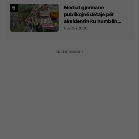
Mediat gjermane
publikojnë detaje për
aksidentin ku humbën
jetën tre mërgimtarë nga
06/08/2026
Komogllava e Ferizajt