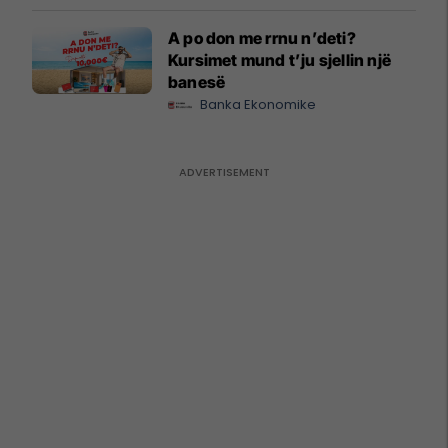
A po don me rrnu n’deti?
Kursimet mund t’ju sjellin një
banesë
Banka Ekonomike