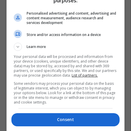
purposes:
Personalised advertising and content, advertising and
content measurement, audience research and
services development
Store and/or access information on a device
Learn more
Your personal data will be processed and information from
your device (cookies, unique identifiers, and other device
data) may be stored by, accessed by and shared with 369
partners, or used specifically by this site. We and our partners
Ministria E Shëndetësisë - Mk
Azir Aliu
may use precise geolocation data.
List of partners.
Some vendors may process your personal data on the basis
of legitimate interest, which you can object to by managing
your options below. Look for a link at the bottom of this page
or in the site menu to manage or withdraw consent in privacy
and cookie settings.
Consent