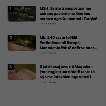
MSH: Është transportuar me
sukses pacienti me lëndime
serioze nga Kushadasi i Turqisë
Shëndetësi
Mbi 240 raste të Nilit
Perëndimor në Evropë,
Maqedonia është ndër vendet
me më shumë raste
Shëndetësi
Gjatë kësaj jave në Maqedoni
janë regjistruar shtatë raste të
reja me infeksion nga virusi i
Nilit Perëndimor
Shëndetësi