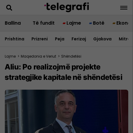
Ballina
Të fundit
Lajme
Botë
Ekono
Prishtina
Prizreni
Peja
Ferizaj
Gjakova
Mitrov
Lajme
>
Maqedonia e Veriut
>
Shëndetësi
Aliu: Po realizojmë projekte
strategjike kapitale në shëndetësi