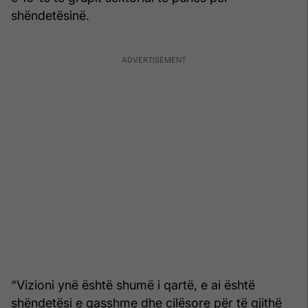
shëndetësinë.
“Vizioni ynë është shumë i qartë, e ai është
shëndetësi e qasshme dhe cilësore për të gjithë