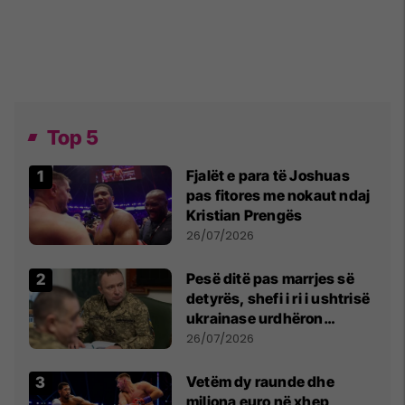
Top 5
Fjalët e para të Joshuas
pas fitores me nokaut ndaj
Kristian Prengës
26/07/2026
Pesë ditë pas marrjes së
detyrës, shefi i ri i ushtrisë
ukrainase urdhëron
kontroll të madh
26/07/2026
Vetëm dy raunde dhe
miliona euro në xhep,