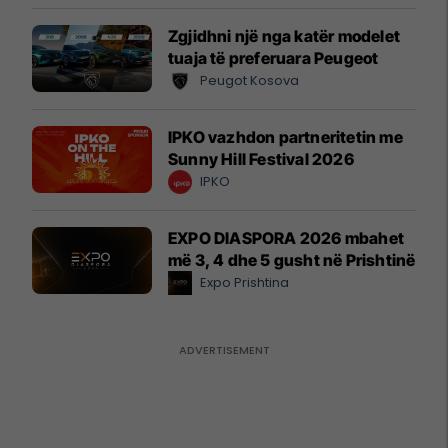
Zgjidhni një nga katër modelet
tuaja të preferuara Peugeot
Peugot Kosova
IPKO vazhdon partneritetin me
Sunny Hill Festival 2026
IPKO
EXPO DIASPORA 2026 mbahet
më 3, 4 dhe 5 gusht në Prishtinë
Expo Prishtina