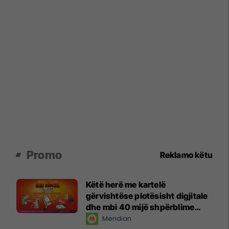
Promo
Reklamo këtu
Këtë herë me kartelë
gërvishtëse plotësisht digjitale
dhe mbi 40 mijë shpërblime
instant!
Meridian