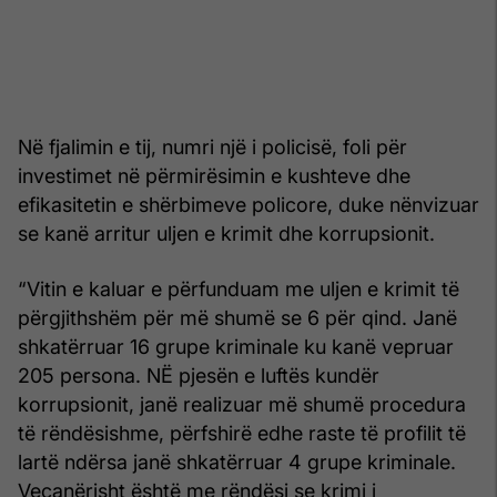
Në fjalimin e tij, numri një i policisë, foli për
investimet në përmirësimin e kushteve dhe
efikasitetin e shërbimeve policore, duke nënvizuar
se kanë arritur uljen e krimit dhe korrupsionit.
“Vitin e kaluar e përfunduam me uljen e krimit të
përgjithshëm për më shumë se 6 për qind. Janë
shkatërruar 16 grupe kriminale ku kanë vepruar
205 persona. NË pjesën e luftës kundër
korrupsionit, janë realizuar më shumë procedura
të rëndësishme, përfshirë edhe raste të profilit të
lartë ndërsa janë shkatërruar 4 grupe kriminale.
Veçanërisht është me rëndësi se krimi i