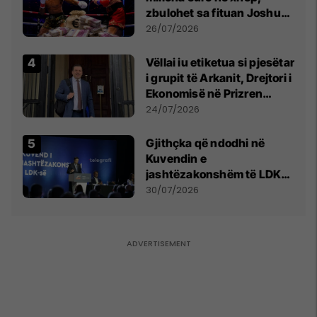
zbulohet sa fituan Joshua
e Prenga
26/07/2026
Vëllai iu etiketua si pjesëtar
i grupit të Arkanit, Drejtori i
Ekonomisë në Prizren
mohon pretendimet
24/07/2026
Gjithçka që ndodhi në
Kuvendin e
jashtëzakonshëm të LDK-
së
30/07/2026