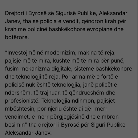
Drejtori i Byrosë së Sigurisë Publike, Aleksandar
Janev, tha se policia e vendit, qëndron krah për
krah me policinë bashkëkohore evropiane dhe
botërore.
“Investojmë në modernizim, makina të reja,
pajisje më të mira, kushte më të mira për punë,
fusim mekanizma digjitale, sisteme bashkëkohore
dhe teknologji të reja. Por arma më e fortë e
policisë nuk është teknologjia, janë policët e
ndershëm, të trajnuar, të qëndrueshëm dhe
profesionistë. Teknologjia ndihmon, pajisjet
mbështesin, por njeriu është ai që i merr
vendimet, e merr përgjegjësinë dhe e mbron
besimin” tha drejtori i Byrosë për Siguri Publike,
Aleksandar Janev.