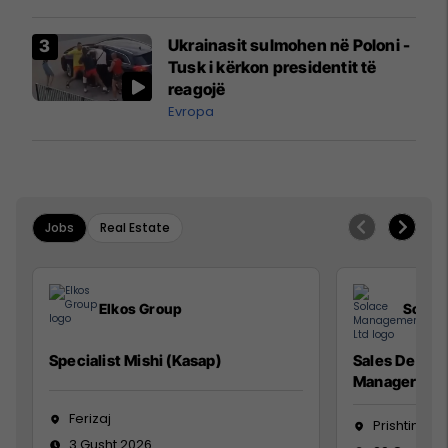
interceptuar fluturaken e Qatar
Airways që po shkonte drejt
Ukrainasit sulmohen në Poloni -
Mançesterit
Tusk i kërkon presidentit të
reagojë
Evropa
Jobs
Real Estate
Elkos Group
Solac
Specialist Mishi (Kasap)
Sales Devel
Manager
Ferizaj
Prishtinë
3 Gusht 2026