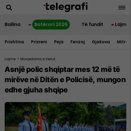
Ballina
Botërori 2026
Të fundit
Lajme
Prishtina
Prizreni
Peja
Ferizaj
Gjakova
Mitrov
Lajme
>
Maqedonia e Veriut
Asnjë polic shqiptar mes 12 më të
mirëve në Ditën e Policisë, mungon
edhe gjuha shqipe