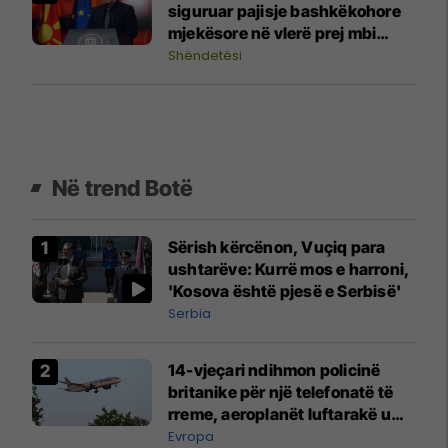
siguruar pajisje bashkëkohore
mjekësore në vlerë prej mbi
30,4 milionë denarë
Shëndetësi
Në trend Botë
Sërish kërcënon, Vuçiq para
ushtarëve: Kurrë mos e harroni,
'Kosova është pjesë e Serbisë'
Serbia
14-vjeçari ndihmon policinë
britanike për një telefonatë të
rreme, aeroplanët luftarakë u
ngritën në ajër për të
Evropa