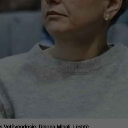
es Vetëvendosje, Dejona Mihali, i është