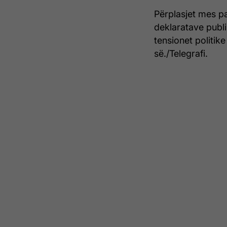
Përplasjet mes p
deklaratave publi
tensionet politi
së./Telegrafi.