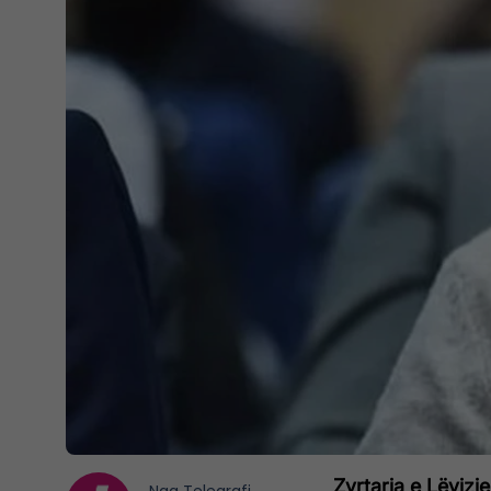
Zyrtarja e Lëvizj