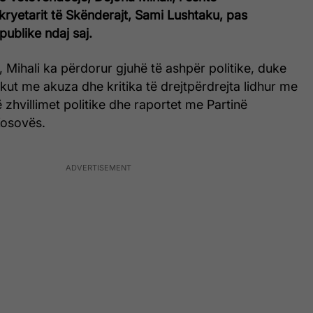
kryetarit të Skënderajt, Sami Lushtaku, pas
 publike ndaj saj.
, Mihali ka përdorur gjuhë të ashpër politike, duke
akut me akuza dhe kritika të drejtpërdrejta lidhur me
në zhvillimet politike dhe raportet me Partinë
Kosovës.