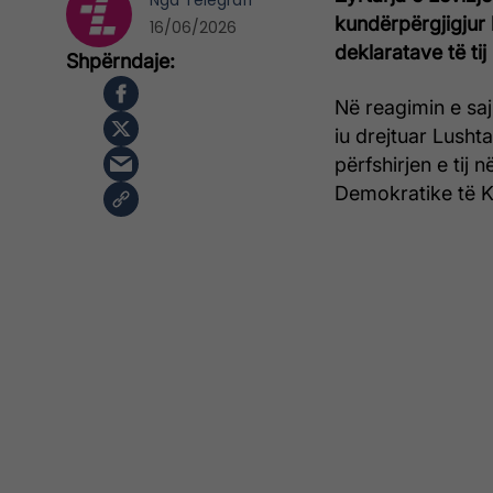
Nga
Telegrafi
kundërpërgjigjur 
16/06/2026
deklaratave të tij
Në reagimin e saj
iu drejtuar Lusht
përfshirjen e tij 
Demokratike të 