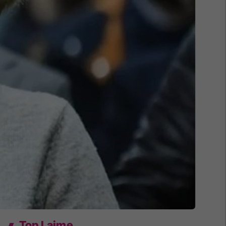
Top Lajme