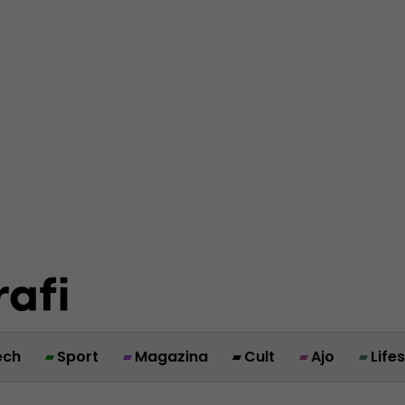
ech
Sport
Magazina
Cult
Ajo
Life