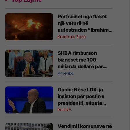
Përfshihet nga flakët
një veturë në
autostradën “Ibrahim
Rugova”
Kronika e Zezë
SHBA rimburson
bizneset me 100
miliarda dollarë pas
anulimit të tarifave të
Amerika
Trumpit
Gashi: Nëse LDK-ja
insiston për postin e
presidentit, situata
komplikohet - pres që
Politikë
të ketë lëshim
Vendimi i komunave në