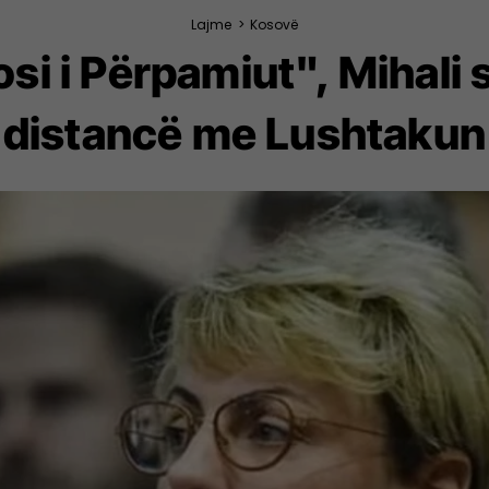
Lajme
>
Kosovë
si i Përpamiut", Mihali 
distancë me Lushtakun