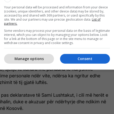
"Rrjeti kriminal dhe samilushtakët",
Your personal data will be processed and information from your device
(cookies, unique identifiers, and other device data) may be stored by,
Lushtaku i përgjigjet Dejona Mihalit
accessed by and shared with 369 partners, or used specifically by this
site. We and our partners may use precise geolocation data.
List of
partners.
Some vendors may process your personal data on the basis of legitimate
interest, which you can object to by managing your options below. Look
ër të reagimit, ajo ka përmendur edhe Aleksandër
for a link at the bottom of this page or in the site menu to manage or
uar se ai ka lindur në Tiranë dhe, sipas saj, lidhjet
withdraw consent in privacy and cookie settings.
anë të qarta dhe të njohura publikisht.
Manage options
Consent
ton kritik, Mihali ka akuzuar Lushtakun për, siç
o, sjellje të lidhura me periudha të ndryshme
itime personale ndër vite, ndërsa ka ngritur edhe
imit të tij gjatë luftës.
n pas deklaratave të Sami Lushtakut, i cili më herët e
Mihalin, duke e akuzuar për ndërhyrje dhe ndikim në
 në Kosovë.