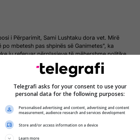
osi i Përparimit, Sami Lushtaku dora vet. Mirë
ë po mbetesh pas shpinës së Ganimetes”, ka
uke iu referuar përplasjeve të mëhershme politike.
erpretimet e bëra për deklaratat e saj, duke thënë
r termat “krim i organizuar” apo “rrënjë të krimit”
Telegrafi asks for your consent to use your
janë atribuuar.
personal data for the following purposes:
u ka komentuar raportet e Lushtakut me PDK-në,
Personalised advertising and content, advertising and content
e ai ndikon në zhvillimet brenda këtij subjekti
measurement, audience research and services development
Store and/or access information on a device
Learn more