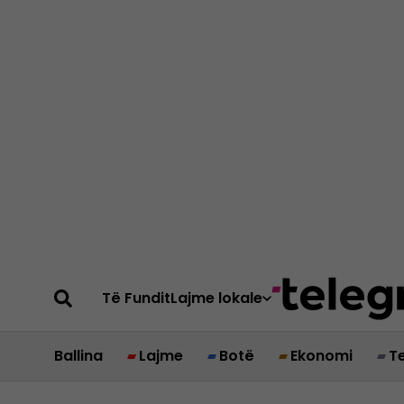
Të Fundit
Lajme lokale
Ballina
Lajme
Botë
Ekonomi
T