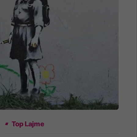
Top Lajme