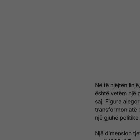
Në të njëjtën linjë
është vetëm një p
saj. Figura alego
transformon atë n
një gjuhë politik
Një dimension tje