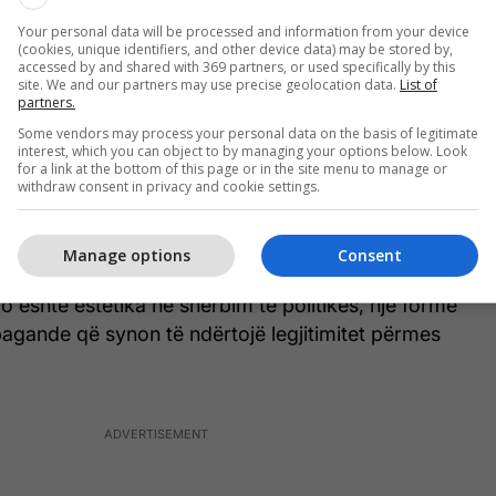
urave, ankthi i përhapur dhe mungesa e një rendi të
Your personal data will be processed and information from your device
ojnë një gjuhë që tejkalon propagandën dhe
(cookies, unique identifiers, and other device data) may be stored by,
accessed by and shared with 369 partners, or used specifically by this
jegjen kolektive. Këtu arti nuk pasqyron politikën,
site. We and our partners may use precise geolocation data.
List of
partners.
Some vendors may process your personal data on the basis of legitimate
interest, which you can object to by managing your options below. Look
ktura
Napoleoni duke kaluar Alpet
e Jacques-Louis
for a link at the bottom of this page or in the site menu to manage or
withdraw consent in privacy and cookie settings.
e si arti mund të instrumentalizohet nga pushteti.
t si figurë heroike, pothuajse mitologjike, i hipur
ështor dhe realiteti historik transformohet në një
Manage options
Consent
uese ndërkohë që e vërteta është që ai i kaloi Alpet
o është estetika në shërbim të politikës, një formë
pagande që synon të ndërtojë legjitimitet përmes