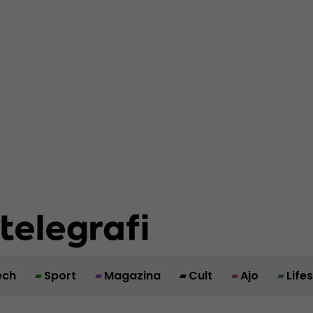
ech
Sport
Magazina
Cult
Ajo
Life