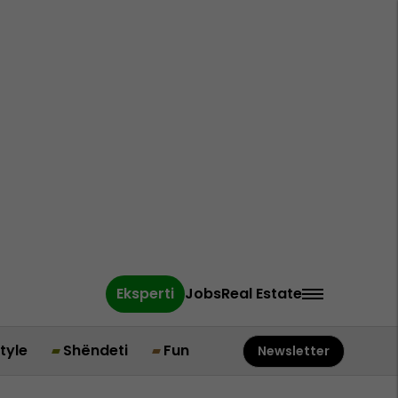
Eksperti
Jobs
Real Estate
style
Shëndeti
Fun
Newsletter