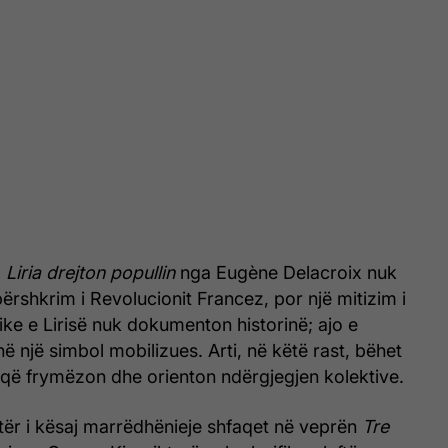
,
Liria drejton popullin
nga Eugène Delacroix nuk
ërshkrim i Revolucionit Francez, por një mitizim i
rike e Lirisë nuk dokumenton historinë; ajo e
ë një simbol mobilizues. Arti, në këtë rast, bëhet
e që frymëzon dhe orienton ndërgjegjen kolektive.
tër i kësaj marrëdhënieje shfaqet në veprën
Tre