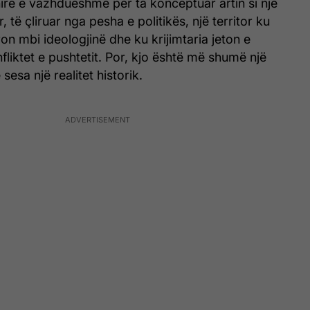
irë e vazhdueshme për ta konceptuar artin si një
, të çliruar nga pesha e politikës, një territor ku
on mbi ideologjinë dhe ku krijimtaria jeton e
liktet e pushtetit. Por, kjo është më shumë një
sesa një realitet historik.