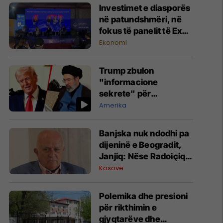
Investimet e diasporës
në patundshmëri, në
fokus të panelit të Expo
Real Kosova 2026
Ekonomi
Trump zbulon
"informacione
sekrete" për
udhëheqësin e ri
Amerika
iranian
Banjska nuk ndodhi pa
dijeninë e Beogradit,
Janjiq: Nëse Radoiçiq
flet - Vuçiq mund të
Kosovë
përballet me pasoja
Polemika dhe presioni
për rikthimin e
gjyqtarëve dhe