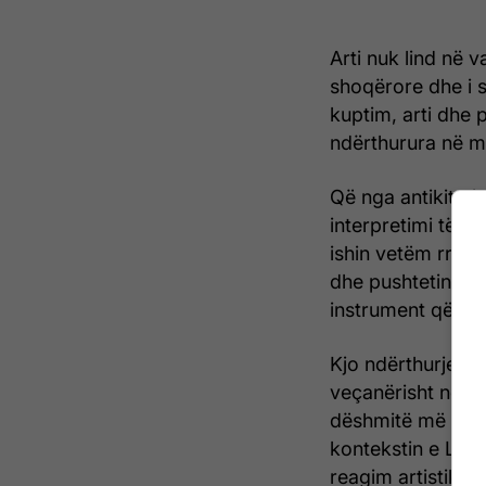
Arti nuk lind në 
shoqërore dhe i s
kuptim, arti dhe p
ndërthurura në m
Që nga antikiteti,
interpretimi të re
ishin vetëm rrëfim
dhe pushtetin. Ar
instrument që nd
Kjo ndërthurje b
veçanërisht në pi
dëshmitë më të fu
kontekstin e Luftë
reagim artistik, 