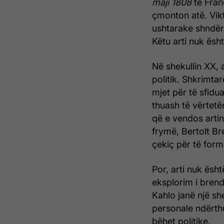
maji 1808
të Franc
çmonton atë. Vikt
ushtarake shndërr
Këtu arti nuk ësh
Në shekullin XX, 
politik. Shkrimtar
mjet për të sfidua
thuash të vërtetën
që e vendos artin
frymë, Bertolt Bre
çekiç për të formë
Por, arti nuk ësht
eksplorim i brend
Kahlo janë një she
personale ndërthu
bëhet politike.