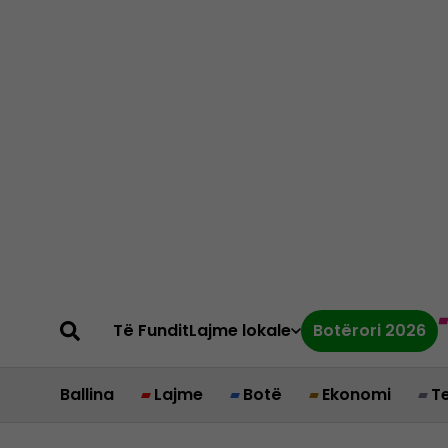
Të Fundit
Lajme lokale
Botërori 2026
Ballina
Lajme
Botë
Ekonomi
T