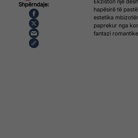
Ekziston një dësh
hapësirë të pastër
estetika mbizotër
paprekur nga konf
fantazi romantike 