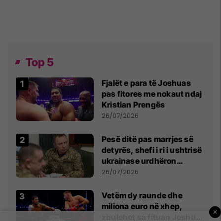
Top 5
Fjalët e para të Joshuas
pas fitores me nokaut ndaj
Kristian Prengës
26/07/2026
Pesë ditë pas marrjes së
detyrës, shefi i ri i ushtrisë
ukrainase urdhëron
kontroll të madh
26/07/2026
Vetëm dy raunde dhe
miliona euro në xhep,
×
zbulohet sa fituan Joshua