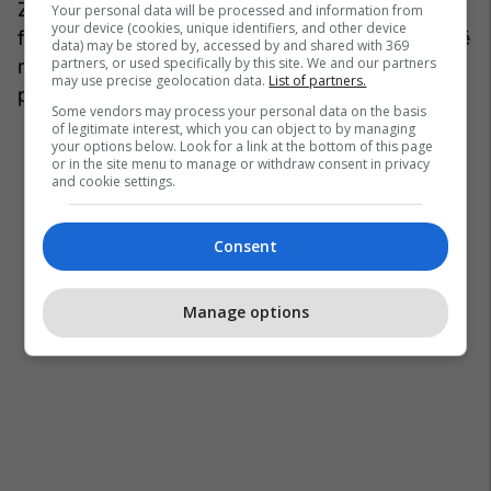
ZeroBaseOne te BTS, të gjithë duke u lutur që të
Your personal data will be processed and information from
your device (cookies, unique identifiers, and other device
fitonin lotarinë brenda dy deri në tre javësh dhe të
data) may be stored by, accessed by and shared with 369
partners, or used specifically by this site. We and our partners
merrnin çmimin përfundimtar: mundësinë për ta
may use precise geolocation data.
List of partners.
parë
oshi
-n e tyre nga afër.
Some vendors may process your personal data on the basis
of legitimate interest, which you can object to by managing
your options below. Look for a link at the bottom of this page
or in the site menu to manage or withdraw consent in privacy
and cookie settings.
Consent
Manage options