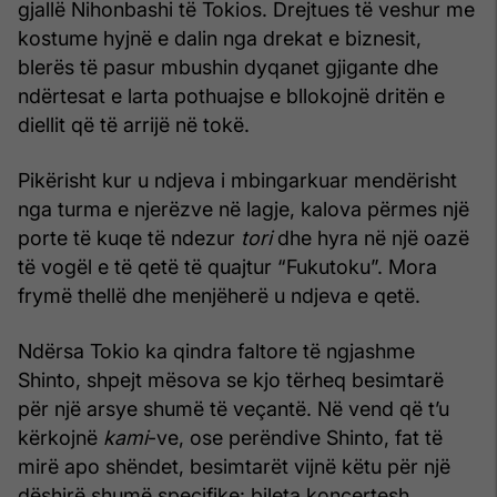
gjallë Nihonbashi të Tokios. Drejtues të veshur me
kostume hyjnë e dalin nga drekat e biznesit,
blerës të pasur mbushin dyqanet gjigante dhe
ndërtesat e larta pothuajse e bllokojnë dritën e
diellit që të arrijë në tokë.
Pikërisht kur u ndjeva i mbingarkuar mendërisht
nga turma e njerëzve në lagje, kalova përmes një
porte të kuqe të ndezur
tori
dhe hyra në një oazë
të vogël e të qetë të quajtur “Fukutoku”. Mora
frymë thellë dhe menjëherë u ndjeva e qetë.
Ndërsa Tokio ka qindra faltore të ngjashme
Shinto, shpejt mësova se kjo tërheq besimtarë
për një arsye shumë të veçantë. Në vend që t’u
kërkojnë
kami
-ve, ose perëndive Shinto, fat të
mirë apo shëndet, besimtarët vijnë këtu për një
dëshirë shumë specifike: bileta koncertesh.