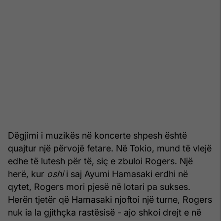
Dëgjimi i muzikës në koncerte shpesh është
quajtur një përvojë fetare. Në Tokio, mund të vlejë
edhe të lutesh për të, siç e zbuloi Rogers. Një
herë, kur
oshi
i saj Ayumi Hamasaki erdhi në
qytet, Rogers mori pjesë në lotari pa sukses.
Herën tjetër që Hamasaki njoftoi një turne, Rogers
nuk ia la gjithçka rastësisë - ajo shkoi drejt e në