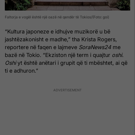
Faltorja e vogël është një oazë në qendër të Tokios
(Foto: goi)
“Kultura japoneze e idhujve muzikorë u bë
jashtëzakonisht e madhe,” tha Krista Rogers,
reportere në faqen e lajmeve
SoraNews24
me
bazë në Tokio. “Ekziston një term i quajtur
oshi
.
Oshi
yt është anëtari i grupit që ti mbështet, ai që
ti e adhuron.”