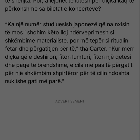
të shenjta. Por, a lejohet të lutesh për diçka kaq të
përkohshme sa biletat e koncerteve?
“Ka një numër studiuesish japonezë që na nxisin
të mos i shohim këto lloj ndërveprimesh si
shkëmbime materialiste, por më tepër si ritualin
fetar dhe përgatitjen për të,” tha Carter. “Kur merr
diçka që e dëshiron, fiton lumturi, fiton një qetësi
dhe paqe të brendshme, e cila më pas të përgatit
për një shkëmbim shpirtëror për të cilin ndoshta
nuk ishe gati më parë.”