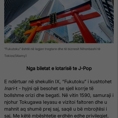
“Fukutoku” është në lagjen tregtare dhe të biznesit Nihonbashi të
Tokios
(Alamy)
Nga biletat e lotarisë te J-Pop
E ndërtuar në shekullin IX, “Fukutoku” i kushtohet
Inari
-t - hyjni që besohet se sjell korrje të
bollshme orizi dhe begati. Në vitin 1590, samuraji i
njohur Tokugawa Ieyasu e vizitoi faltoren dhe u
mahnit aq shumë prej saj, saqë u bë mbrojtësi i
saj. Me këtë mbështetje erdhën edhe privilegjet.