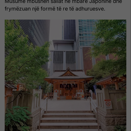
Musume mbushën sallat në mbarë Japoninë dhe
frymëzuan një formë të re të adhuruesve.