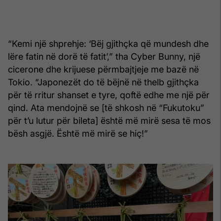
“Kemi një shprehje: ‘Bëj gjithçka që mundesh dhe
lëre fatin në dorë të fatit’,” tha Cyber Bunny, një
cicerone dhe krijuese përmbajtjeje me bazë në
Tokio. “Japonezët do të bëjnë në thelb gjithçka
për të rritur shanset e tyre, qoftë edhe me një për
qind. Ata mendojnë se [të shkosh në “Fukutoku”
për t’u lutur për bileta] është më mirë sesa të mos
bësh asgjë. Është më mirë se hiç!”