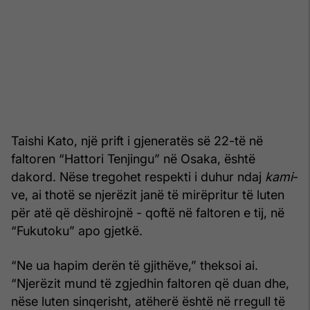
Taishi Kato, një prift i gjeneratës së 22-të në
faltoren “Hattori Tenjingu” në Osaka, është
dakord. Nëse tregohet respekti i duhur ndaj
kami
-
ve, ai thotë se njerëzit janë të mirëpritur të luten
për atë që dëshirojnë - qoftë në faltoren e tij, në
“Fukutoku” apo gjetkë.
“Ne ua hapim derën të gjithëve,” theksoi ai.
“Njerëzit mund të zgjedhin faltoren që duan dhe,
nëse luten sinqerisht, atëherë është në rregull të