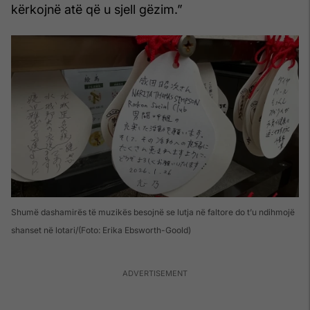
kërkojnë atë që u sjell gëzim.”
Shumë dashamirës të muzikës besojnë se lutja në faltore do t’u ndihmojë
shanset në lotari
(Foto: Erika Ebsworth-Goold)