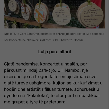
Nga BTS te ZeroBaseOne, besimtarët shkruajnë kërkesat e tyre specifike
për koncerte në pllaka druri
(Foto: Erika Ebsworth-Goold)
Lutja para altarit
Gjatë pandemisë, koncertet u ndalën, por
përkushtimi ndaj
oshi
-t jo. Ulli Nambo, një
cicerone që ua tregon faltoren pjesëmarrësve
gjatë tureve ushqimore, kujton se kur kufizimet u
hoqën dhe artistët rifilluan turnetë, adhuruesit u
dyndën në “Fukutoku”, të etur për t’u ribashkuar
me grupet e tyre të preferuara.