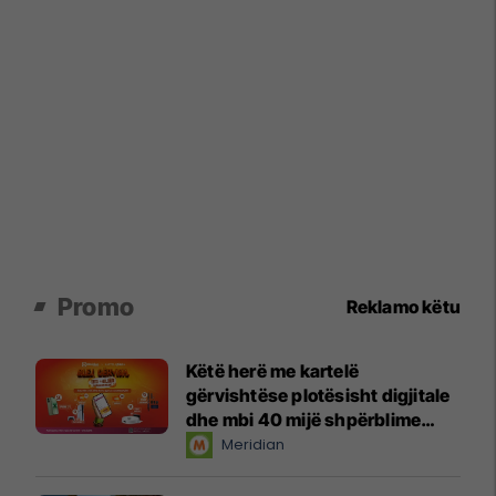
Promo
Reklamo këtu
Këtë herë me kartelë
gërvishtëse plotësisht digjitale
dhe mbi 40 mijë shpërblime
instant!
Meridian