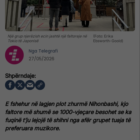
Një grup njerëzish ecin jashtë një faltoreje në
(Foto: Erika
Tokio të Japonisë
Ebsworth-Goold)
Nga
Telegrafi
27/05/2026
E fshehur në lagjen plot zhurmë Nihonbashi, kjo
faltore më shumë se 1000-vjeçare besohet se ka
fuqinë t’ju lejojë të shihni nga afër grupet tuaja të
preferuara muzikore.