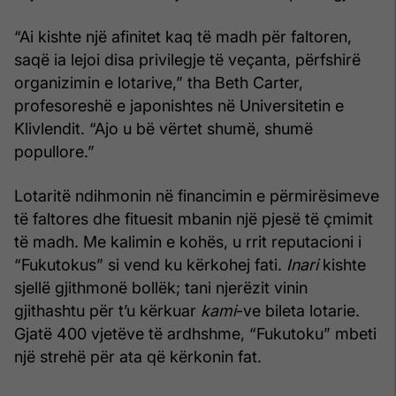
“Ai kishte një afinitet kaq të madh për faltoren,
saqë ia lejoi disa privilegje të veçanta, përfshirë
organizimin e lotarive,” tha Beth Carter,
profesoreshë e japonishtes në Universitetin e
Klivlendit. “Ajo u bë vërtet shumë, shumë
popullore.”
Lotaritë ndihmonin në financimin e përmirësimeve
të faltores dhe fituesit mbanin një pjesë të çmimit
të madh. Me kalimin e kohës, u rrit reputacioni i
“Fukutokus” si vend ku kërkohej fati.
Inari
kishte
sjellë gjithmonë bollëk; tani njerëzit vinin
gjithashtu për t’u kërkuar
kami
-ve bileta lotarie.
Gjatë 400 vjetëve të ardhshme, “Fukutoku” mbeti
një strehë për ata që kërkonin fat.