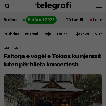
Ballina
Botërori 2026
Të fundit
Lajme
Prishtina
Prizreni
Peja
Ferizaj
Gjakova
Mitrov
Cult
>
Cult+
Faltorja e vogël e Tokios ku njerëzit
luten për bileta koncertesh