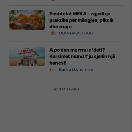
Pashtetat MEKA - zgjedhje
praktike për mëngjes, piknik
dhe rrugë
MEKA HALAL FOOD
A po don me rrnu n’deti?
Kursimet mund t’ju sjellin një
banesë
Banka Ekonomike