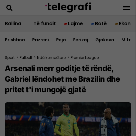
Ballina
Të fundit
Lajme
Botë
Ekono
Prishtina
Prizreni
Peja
Ferizaj
Gjakova
Mitrov
Sport
>
Futboll
>
Ndërkombëtare
>
Premier League
Arsenali merr goditje të rëndë,
Gabriel lëndohet me Brazilin dhe
pritet t'i mungojë gjatë