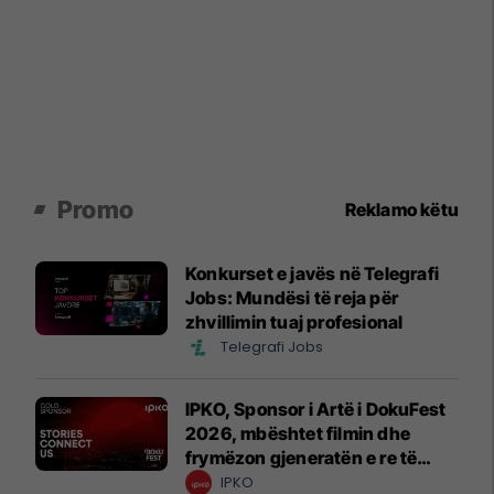
Promo
Reklamo këtu
Konkurset e javës në Telegrafi
Jobs: Mundësi të reja për
zhvillimin tuaj profesional
Telegrafi Jobs
IPKO, Sponsor i Artë i DokuFest
2026, mbështet filmin dhe
frymëzon gjeneratën e re të
krijuesve
IPKO