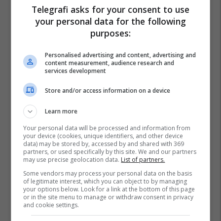
Telegrafi asks for your consent to use
your personal data for the following
purposes:
Personalised advertising and content, advertising and
content measurement, audience research and
services development
Store and/or access information on a device
Learn more
Your personal data will be processed and information from
your device (cookies, unique identifiers, and other device
data) may be stored by, accessed by and shared with 369
partners, or used specifically by this site. We and our partners
may use precise geolocation data.
List of partners.
Some vendors may process your personal data on the basis
of legitimate interest, which you can object to by managing
your options below. Look for a link at the bottom of this page
Gabriel Magalhaes
Arsenal
Premier League
or in the site menu to manage or withdraw consent in privacy
and cookie settings.