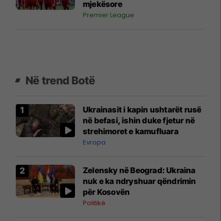
mjekësore
Premier League
Në trend Botë
Ukrainasit i kapin ushtarët rusë
në befasi, ishin duke fjetur në
strehimoret e kamufluara
Evropa
Zelensky në Beograd: Ukraina
nuk e ka ndryshuar qëndrimin
për Kosovën
Politikë