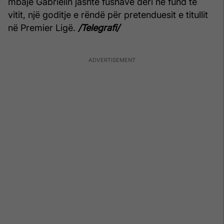
mbajë Gabrielin jashtë fushave deri në fund të
vitit, një goditje e rëndë për pretenduesit e titullit
në Premier Ligë.
/Telegrafi/