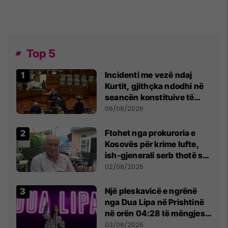
Top 5
Incidenti me vezë ndaj
Kurtit, gjithçka ndodhi në
seancën konstituive të
Kuvendit
06/08/2026
Ftohet nga prokuroria e
Kosovës për krime lufte,
ish-gjenerali serb thotë se
dikush e tradhtoi në
02/08/2026
Beograd
Një pleskavicë e ngrënë
nga Dua Lipa në Prishtinë
në orën 04:28 të mëngjesit
- dhe bota digjitale serbe
03/08/2026