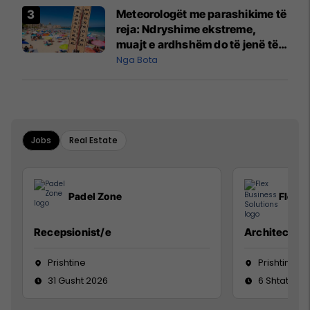
Meteorologët me parashikime të
reja: Ndryshime ekstreme,
muajt e ardhshëm do të jenë të
pazakontë
Nga Bota
Jobs
Real Estate
Padel Zone
Flex B
Recepsionist/e
Architect
Prishtine
Prishtinë
31 Gusht 2026
6 Shtator 2