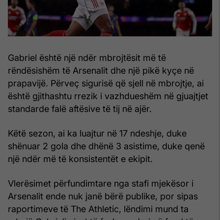
Gabriel është një ndër mbrojtësit më të
rëndësishëm të Arsenalit dhe një pikë kyçe në
prapavijë. Përveç sigurisë që sjell në mbrojtje, ai
është gjithashtu rrezik i vazhdueshëm në gjuajtjet
standarde falë aftësive të tij në ajër.
Këtë sezon, ai ka luajtur në 17 ndeshje, duke
shënuar 2 gola dhe dhënë 3 asistime, duke qenë
një ndër më të konsistentët e ekipit.
Vlerësimet përfundimtare nga stafi mjekësor i
Arsenalit ende nuk janë bërë publike, por sipas
raportimeve të The Athletic, lëndimi mund ta