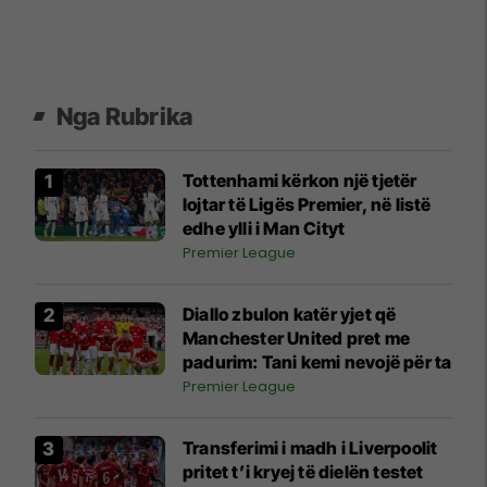
Nga Rubrika
Tottenhami kërkon një tjetër
lojtar të Ligës Premier, në listë
edhe ylli i Man Cityt
Premier League
Diallo zbulon katër yjet që
Manchester United pret me
padurim: Tani kemi nevojë për ta
Premier League
Transferimi i madh i Liverpoolit
pritet t’i kryej të dielën testet