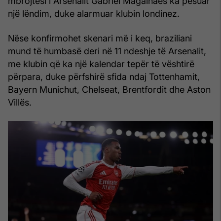
mbrojtësi i Arsenalit Gabriel Magalhaes ka pësuar
një lëndim, duke alarmuar klubin londinez.
Nëse konfirmohet skenari më i keq, braziliani
mund të humbasë deri në 11 ndeshje të Arsenalit,
me klubin që ka një kalendar tepër të vështirë
përpara, duke përfshirë sfida ndaj Tottenhamit,
Bayern Munichut, Chelseat, Brentfordit dhe Aston
Villës.