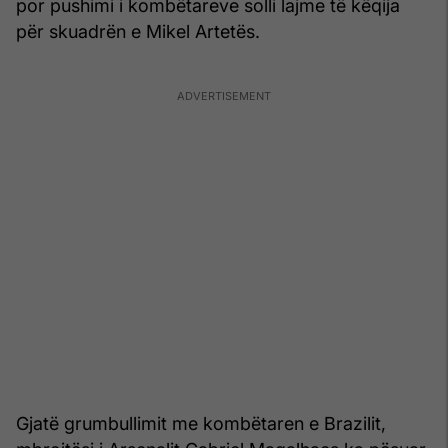
por pushimi i kombëtareve solli lajme të këqija
për skuadrën e Mikel Artetës.
Gjatë grumbullimit me kombëtaren e Brazilit,