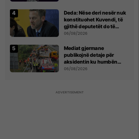
shpall gjendjen e luftës
Deda: Nëse deri nesër nuk
konstituohet Kuvendi, të
gjithë deputetët do të
bëjnë shkelje të rëndë
06/08/2026
kushtetuese
Mediat gjermane
publikojnë detaje për
aksidentin ku humbën
jetën tre mërgimtarë nga
06/08/2026
Komogllava e Ferizajt