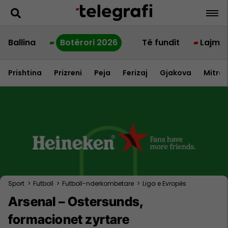
Ballina
Botërori 2026
Të fundit
Lajme
Prishtina
Prizreni
Peja
Ferizaj
Gjakova
Mitrov
Sport
>
Futboll
>
Futboll-nderkombetare
>
Liga e Evropës
Arsenal – Ostersunds,
formacionet zyrtare