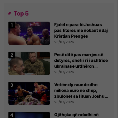
Top 5
Fjalët e para të Joshuas
pas fitores me nokaut ndaj
Kristian Prengës
26/07/2026
Pesë ditë pas marrjes së
detyrës, shefi i ri i ushtrisë
ukrainase urdhëron
kontroll të madh
26/07/2026
Vetëm dy raunde dhe
miliona euro në xhep,
zbulohet sa fituan Joshua
e Prenga
26/07/2026
Gjithçka që ndodhi në