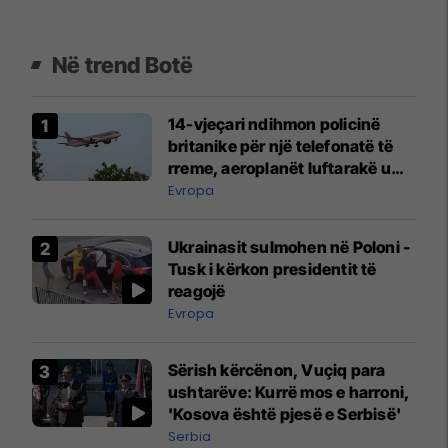
Në trend Botë
14-vjeçari ndihmon policinë
britanike për një telefonatë të
rreme, aeroplanët luftarakë u
ngritën në ajër për të
Evropa
interceptuar fluturaken e Qatar
Airways që po shkonte drejt
Ukrainasit sulmohen në Poloni -
Mançesterit
Tusk i kërkon presidentit të
reagojë
Evropa
Sërish kërcënon, Vuçiq para
ushtarëve: Kurrë mos e harroni,
'Kosova është pjesë e Serbisë'
Serbia