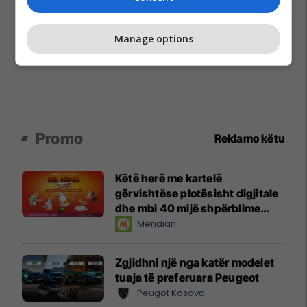
Manage options
Promo
Reklamo këtu
Këtë herë me kartelë
gërvishtëse plotësisht digjitale
dhe mbi 40 mijë shpërblime
instant!
Meridian
Zgjidhni një nga katër modelet
tuaja të preferuara Peugeot
Peugot Kosova