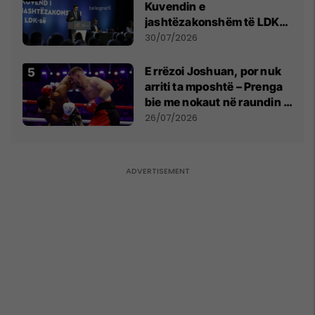
Kuvendin e
jashtëzakonshëm të LDK-
së
30/07/2026
E rrëzoi Joshuan, por nuk
arriti ta mposhtë – Prenga
bie me nokaut në raundin e
dytë
26/07/2026