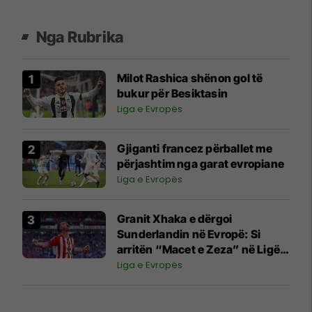
Nga Rubrika
Milot Rashica shënon gol të
bukur për Besiktasin
Liga e Evropës
Gjiganti francez përballet me
përjashtim nga garat evropiane
Liga e Evropës
Granit Xhaka e dërgoi
Sunderlandin në Evropë: Si
arritën “Macet e Zeza” në Ligën
e Evropës pas më shumë se 50
Liga e Evropës
vitesh