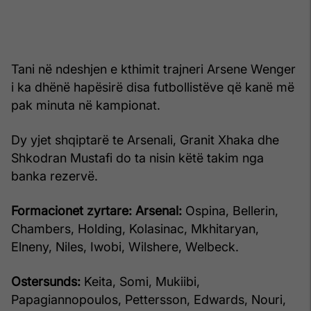
Tani në ndeshjen e kthimit trajneri Arsene Wenger
i ka dhënë hapësirë disa futbollistëve që kanë më
pak minuta në kampionat.
Dy yjet shqiptarë te Arsenali, Granit Xhaka dhe
Shkodran Mustafi do ta nisin këtë takim nga
banka rezervë.
Formacionet zyrtare:
Arsenal:
Ospina, Bellerin,
Chambers, Holding, Kolasinac, Mkhitaryan,
Elneny, Niles, Iwobi, Wilshere, Welbeck.
Ostersunds:
Keita, Somi, Mukiibi,
Papagiannopoulos, Pettersson, Edwards, Nouri,