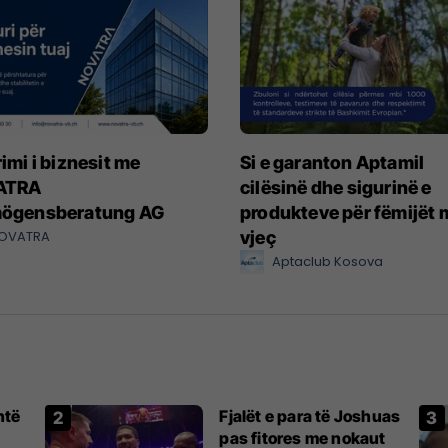
imi i biznesit me
Si e garanton Aptamil
ATRA
cilësinë dhe sigurinë e
ögensberatung AG
produkteve për fëmijët m
OVATRA
vjeç
Aptaclub Kosova
htë
Fjalët e para të Joshuas
pas fitores me nokaut