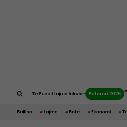
Të Fundit
Lajme lokale
Botërori 2026
Ballina
Lajme
Botë
Ekonomi
T