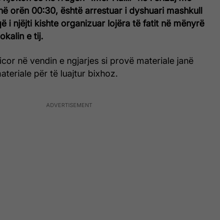
në orën 00:30, është arrestuar i dyshuari mashkull
ë i njëjti kishte organizuar lojëra të fatit në mënyrë
kalin e tij.
licor në vendin e ngjarjes si provë materiale janë
teriale për të luajtur bixhoz.