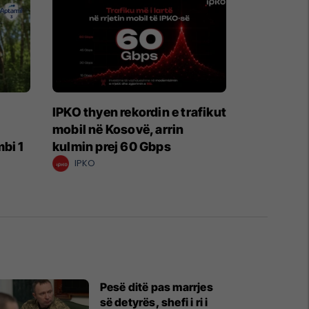
IPKO thyen rekordin e trafikut
mobil në Kosovë, arrin
bi 1
kulmin prej 60 Gbps
IPKO
Pesë ditë pas marrjes
së detyrës, shefi i ri i