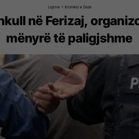
Lajme
>
Kronika e Zezë
ull në Ferizaj, organizon
mënyrë të paligjshme