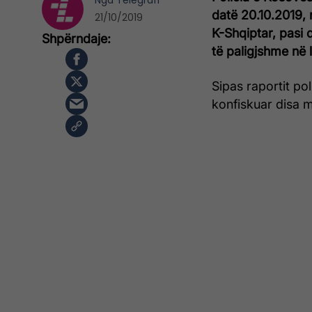
Nga
Telegrafi
datë 20.10.2019, 
21/10/2019
K-Shqiptar, pasi q
të paligjshme në lo
Sipas raportit po
konfiskuar disa ma