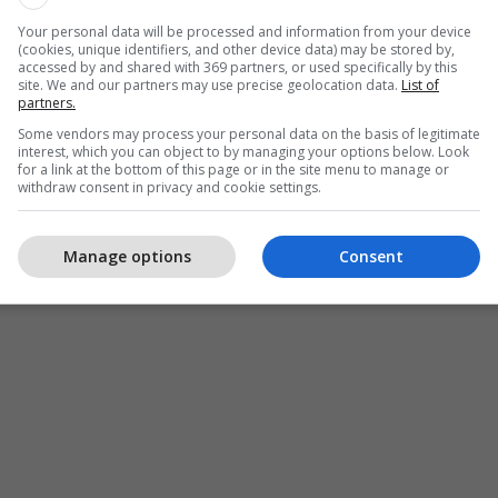
Your personal data will be processed and information from your device
(cookies, unique identifiers, and other device data) may be stored by,
accessed by and shared with 369 partners, or used specifically by this
site. We and our partners may use precise geolocation data.
List of
partners.
Some vendors may process your personal data on the basis of legitimate
interest, which you can object to by managing your options below. Look
for a link at the bottom of this page or in the site menu to manage or
withdraw consent in privacy and cookie settings.
Policia E Kosovës
Lojëra Të Fatit
Manage options
Consent