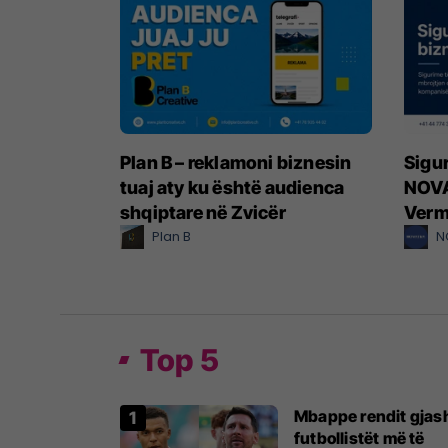
Plan B – reklamoni biznesin
Sigur
tuaj aty ku është audienca
NOV
shqiptare në Zvicër
Verm
Plan B
N
Top 5
Mbappe rendit gjas
futbollistët më të