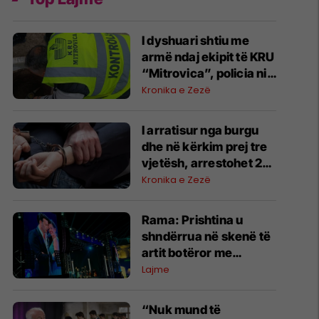
I dyshuari shtiu me
armë ndaj ekipit të KRU
“Mitrovica”, policia nis
hetimet
Kronika e Zezë
I arratisur nga burgu
dhe në kërkim prej tre
vjetësh, arrestohet 21-
vjeçari në Shtime
Kronika e Zezë
Rama: Prishtina u
shndërrua në skenë të
artit botëror me
përmbylljen e festivalit
Lajme
“Rame Lahaj”
“Nuk mund të