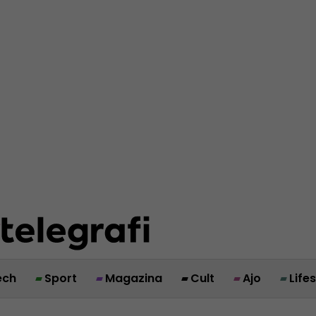
ech
Sport
Magazina
Cult
Ajo
Life