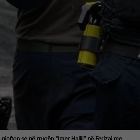
 njofton se në rrugën “Imer Halili” në Ferizaj me