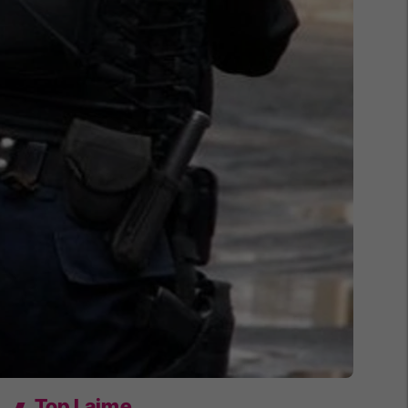
Top Lajme