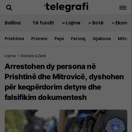
Ballina
Të fundit
Lajme
Botë
Ekono
Prishtina
Prizreni
Peja
Ferizaj
Gjakova
Mitrov
Lajme
>
Kronika e Zezë
Arrestohen dy persona në
Prishtinë dhe Mitrovicë, dyshohen
për keqpërdorim detyre dhe
falsifikim dokumentesh