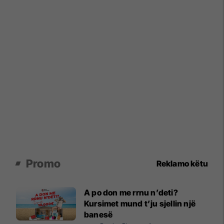
Promo
Reklamo këtu
A po don me rrnu n’deti?
Kursimet mund t’ju sjellin një
banesë