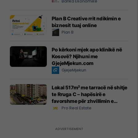
Banka Ekonomike
Plan B Creative rrit ndikimin e
biznesit tuaj online
Plan B
Po kërkoni mjek apo klinikë në
Kosovë? Njihuni me
GjejeMjekun.com
GjejeMjekun
Lokal 517m² me tarracë në shitje
te Rruga C – hapësirë e
favorshme për zhvillimin e
biznesit #15796
Pro Real Estate