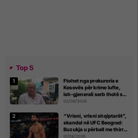
Top 5
Ftohet nga prokuroria e
Kosovës për krime lufte,
ish-gjenerali serb thotë se
dikush e tradhtoi në
02/08/2026
Beograd
“Vrisni, vrisni shqiptarët”,
skandal në UFC Beograd:
Buzukja u përball me thirrje
anti-shqiptare nga
01/08/2026