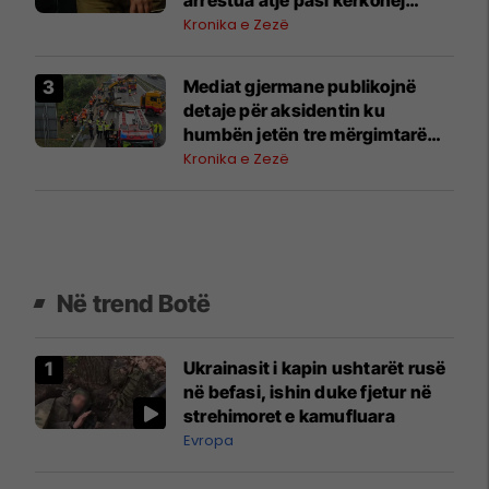
përmes INTERPOL-it
Kronika e Zezë
Mediat gjermane publikojnë
detaje për aksidentin ku
humbën jetën tre mërgimtarë
nga Komogllava e Ferizajt
Kronika e Zezë
Në trend Botë
Ukrainasit i kapin ushtarët rusë
në befasi, ishin duke fjetur në
strehimoret e kamufluara
Evropa