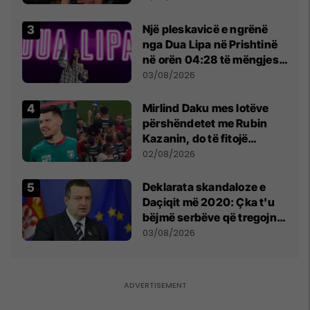
tribunat
Një pleskavicë e ngrënë
nga Dua Lipa në Prishtinë
në orën 04:28 të mëngjesit
- dhe bota digjitale serbe
03/08/2026
shpall gjendjen e luftës
Mirlind Daku mes lotëve
përshëndetet me Rubin
Kazanin, do të fitojë
miliona te Spartak Moska
02/08/2026
​Deklarata skandaloze e
Daçiqit më 2020: Çka t'u
bëjmë serbëve që tregojnë
ku janë varrosur shqiptarët
03/08/2026
në Serbi