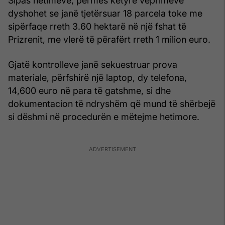
Sipas hetimeve, përmes këtyre veprimeve
dyshohet se janë tjetërsuar 18 parcela toke me
sipërfaqe rreth 3.60 hektarë në një fshat të
Prizrenit, me vlerë të përafërt rreth 1 milion euro.
Gjatë kontrolleve janë sekuestruar prova
materiale, përfshirë një laptop, dy telefona,
14,600 euro në para të gatshme, si dhe
dokumentacion të ndryshëm që mund të shërbejë
si dëshmi në procedurën e mëtejme hetimore.