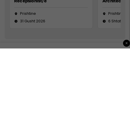
Recepsionist/e
Architect
Prishtine
Prishtinë
31 Gusht 2026
6 Shtator 2
×