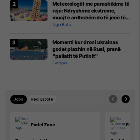
Meteorologët me parashikime të
reja: Ndryshime ekstreme,
muajt e ardhshëm do të jenë të
pazakontë
Nga Bota
Momenti kur droni ukrainas
godet plazhin në Rusi, pranë
"pallatit të Putinit"
Evropa
Jobs
Real Estate
Padel Zone
Flex B