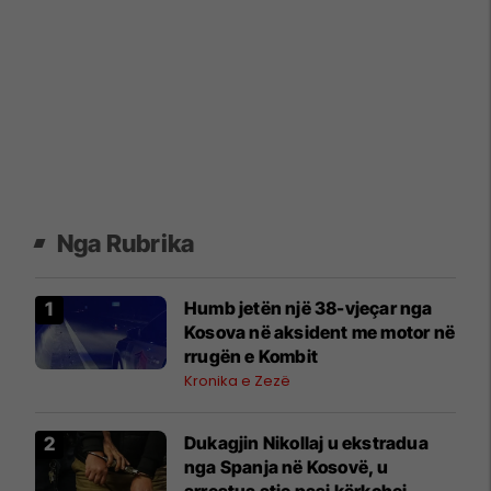
Nga Rubrika
Humb jetën një 38-vjeçar nga
Kosova në aksident me motor në
rrugën e Kombit
Kronika e Zezë
​Dukagjin Nikollaj u ekstradua
nga Spanja në Kosovë, u
arrestua atje pasi kërkohej