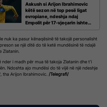
Askush si Arijon Ibrahimovic
këtë sezon në top pesë ligat
evropiane, ndeshja ndaj
Empolit për 17-vjeçarin ishte
rekord ne vete
ende nuk ka pasur kënaqësinë të takojë personalisht
 shpreson se një ditë do të ketë mundësinë të ndajë
 Zlatanin.
ë nder i madh për mua të takoja Zlatanin dhe t'i
ën. Ndoshta ajo mundësi do të vijë në një ndeshje
, tha Arijon Ibrahimovic.
/Telegrafi/