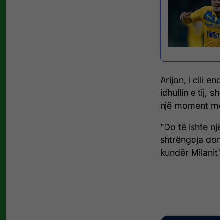
Arijon, i cili 
idhullin e tij,
një moment me
"Do të ishte nj
shtrëngoja dor
kundër Milanit"