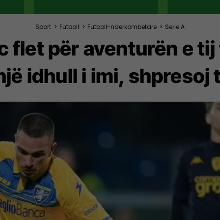
Sport
>
Futboll
>
Futboll-nderkombetare
>
Serie A
 flet për aventurën e tij
jë idhull i imi, shpresoj 