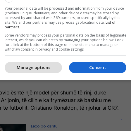
Milani, por një Ibrahimovic i ri
Your personal data will be processed and information from your device
po shkëlqen te Frosinone
(cookies, unique identifiers, and other device data) may be stored by,
accessed by and shared with 369 partners, or used specifically by this
site. We and our partners may use precise geolocation data.
List of
partners.
Some vendors may process your personal data on the basis of legitimate
r një futbollist me mbiemrin Ibrahimovic,
interest, which you can object to by managing your options below. Look
e Zlatan Ibrahimovic është e pashmangshme.
for a link at the bottom of this page or in the site menu to manage or
withdraw consent in privacy and cookie settings.
shtë mbiemri që e mbaj me krenari - është
familjes sime. Por jam i vetëdijshëm që në botën e
Manage options
Consent
mbiemër është bërë sinonim me ikonën, Zlatanin",
ovic është një model për shumë të rinj, duke
 Arijonin, të cilin e ka frymëzuar së bashku me
r të futbollit, Cristiano Ronaldon, të njohur si CR7.