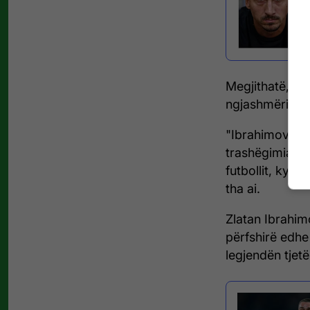
Megjithatë, pë
ngjashmëria m
"Ibrahimovic ë
trashëgimia e 
futbollit, ky 
tha ai.
Zlatan Ibrahim
përfshirë edhe
legjendën tjetë