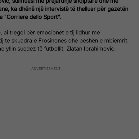
ovic, sulmuesi me prejardhje shqiptare dhe me
ne, ka dhënë një intervistë të thelluar për gazetën
ne "Corriere dello Sport".
 ai tregoi për emocionet e tij lidhur me
 tij te skuadra e Frosinones dhe peshën e mbiemrit
 me yllin suedez të futbollit, Zlatan Ibrahimovic.