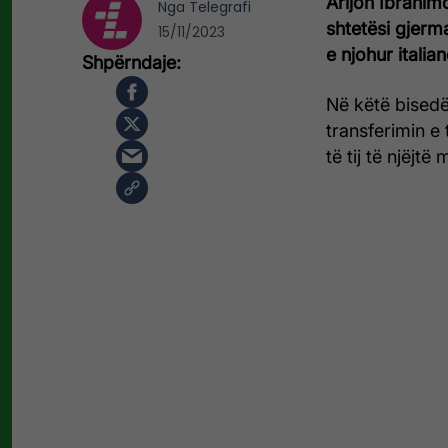
Arijon Ibrahim
Nga
Telegrafi
shtetësi gjerma
15/11/2023
e njohur italia
Në këtë bisedë,
transferimin e
të tij të njëjtë