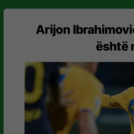
Arijon Ibrahimovic
është n