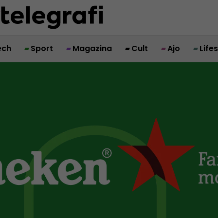
ech
Sport
Magazina
Cult
Ajo
Life