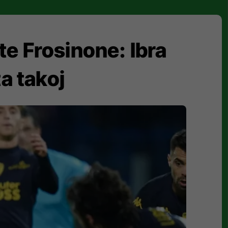
 te Frosinone: Ibra
ta takoj