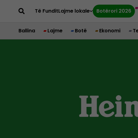
Të Fundit
Lajme lokale
Botërori 2026
Ballina
Lajme
Botë
Ekonomi
T