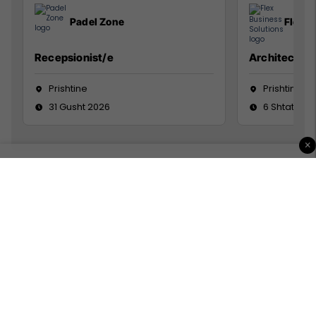
Padel Zone
Flex B
Recepsionist/e
Architect
Prishtine
Prishtinë
31 Gusht 2026
6 Shtator 2
×