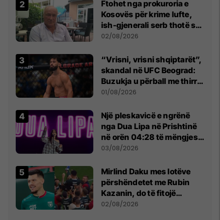
Ftohet nga prokuroria e
Kosovës për krime lufte,
ish-gjenerali serb thotë se
dikush e tradhtoi në
02/08/2026
Beograd
“Vrisni, vrisni shqiptarët”,
skandal në UFC Beograd:
Buzukja u përball me thirrje
anti-shqiptare nga
01/08/2026
tribunat
Një pleskavicë e ngrënë
nga Dua Lipa në Prishtinë
në orën 04:28 të mëngjesit
- dhe bota digjitale serbe
03/08/2026
shpall gjendjen e luftës
Mirlind Daku mes lotëve
përshëndetet me Rubin
Kazanin, do të fitojë
miliona te Spartak Moska
02/08/2026