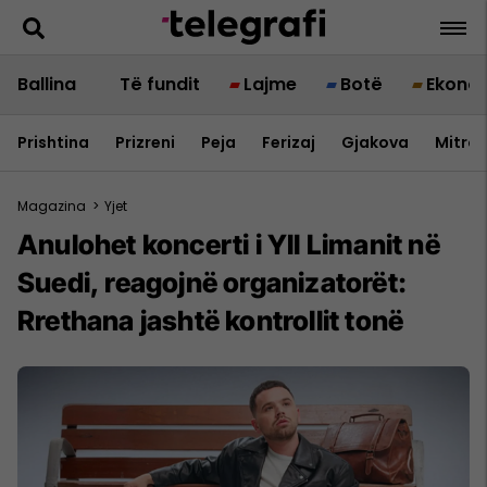
Ballina
Të fundit
Lajme
Botë
Ekono
Prishtina
Prizreni
Peja
Ferizaj
Gjakova
Mitrov
Magazina
>
Yjet
Anulohet koncerti i Yll Limanit në
Suedi, reagojnë organizatorët:
Rrethana jashtë kontrollit tonë