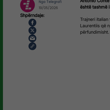
Antonio Conte 
Nga
Telegrafi
është tashmë i
19/05/2026
Trajneri italia
Laurentiis që 
përfundimisht.