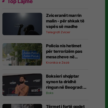
Top Lajme
Zviceranët marrin
malin - për shkak të
vapës së madhe
Telegrafi Zvicer
Policia nis hetimet
për terrorizëm pas
mesazheve në
Zubin-Potok
Kronika e Zezë
Boksieri shqiptar
synon ta dridhë
ringun në Beograd:
Jam gati, Zoti e
Boks
bekoftë Shqipërinë
Tërmet i fortë godet