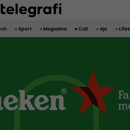
ech
Sport
Magazina
Cult
Ajo
Life