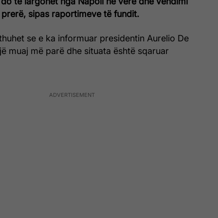
do të largohet nga Napoli në verë dhe vendimi
 prerë, sipas raportimeve të fundit.
n thuhet se e ka informuar presidentin Aurelio De
një muaj më parë dhe situata është sqaruar