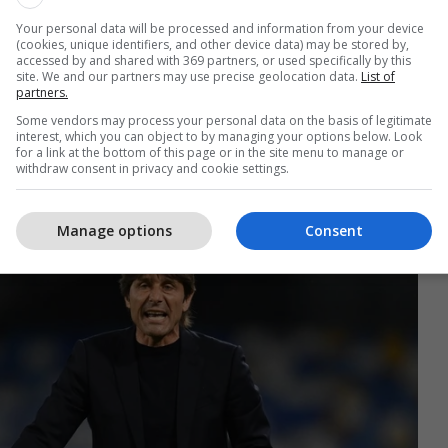
Your personal data will be processed and information from your device
thashtu se Conte nuk ka diskutuar fare për një
(cookies, unique identifiers, and other device data) may be stored by,
accessed by and shared with 369 partners, or used specifically by this
e Napolin, duke qenë i vendosur të nisë një kapitull
site. We and our partners may use precise geolocation data.
List of
 marrëdhëniet me De Laurentiis kanë mbetur të
partners.
Some vendors may process your personal data on the basis of legitimate
interest, which you can object to by managing your options below. Look
for a link at the bottom of this page or in the site menu to manage or
titullit të Serie A dhe Superkupës me Napolin, Conte
withdraw consent in privacy and cookie settings.
venturën e tij në “Diego Armando Maradona”.
Manage options
Consent