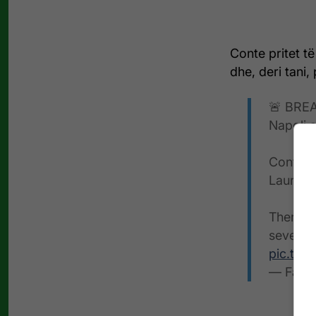
Conte pritet t
dhe, deri tani,
🚨 BREA
Napoli a
Conte m
Laurent
There wi
severan
pic.twi
— Fabr