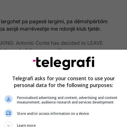
ë largohet pa pagesë largimi, pa dëmshpërblim
 pa asnjë marrëveshje me ndonjë klub tjetër.
KING: Antonio Conte has decided to LEAVE
t the end of the season, it’s over.
ade his decision and informed the president De
iis already one month ago.
Telegrafi asks for your consent to use your
personal data for the following purposes:
ll be no exit fee, Conte will leave without
ce pay and without any agreement…
Personalised advertising and content, advertising and content
tter.com/yIcOdkMCMZ
measurement, audience research and services development
izio Romano (@FabrizioRomano)
May 19, 2026
Store and/or access information on a device
Learn more