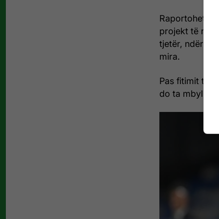
Raportohet gji
projekt të ri m
tjetër, ndërsa
mira.
Pas fitimit të 
do ta mbyllë a