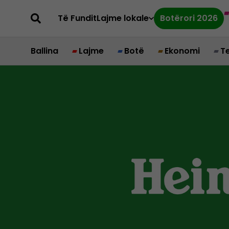
Të Fundit
Lajme lokale
Botërori 2026
Ballina
Lajme
Botë
Ekonomi
T