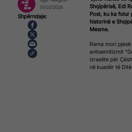
Nga
Telegrafi
Shqipërisë, Edi R
01/02/2026
Post, ku ka folur
historinë e Shqip
Mesme.
Rama mori pjesë
antisemitizmit “G
izraelite për Çës
në kuadër të Ditë