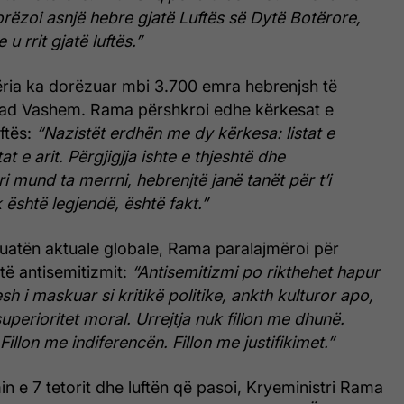
rëzoi asnjë hebre gjatë Luftës së Dytë Botërore,
u rrit gjatë luftës.”
përia ka dorëzuar mbi 3.700 emra hebrenjsh të
Yad Vashem. Rama përshkroi edhe kërkesat e
ftës:
“Nazistët erdhën me dy kërkesa: listat e
at e arit. Përgjigjja ishte e thjeshtë dhe
i mund ta merrni, hebrenjtë janë tanët për t’i
 është legjendë, është fakt.”
tuatën aktuale globale, Rama paralajmëroi për
 të antisemitizmit:
“Antisemitizmi po rikthehet hapur
h i maskuar si kritikë politike, ankth kulturor apo,
uperioritet moral. Urrejtja nuk fillon me dhunë.
Fillon me indiferencën. Fillon me justifikimet.”
in e 7 tetorit dhe luftën që pasoi, Kryeministri Rama