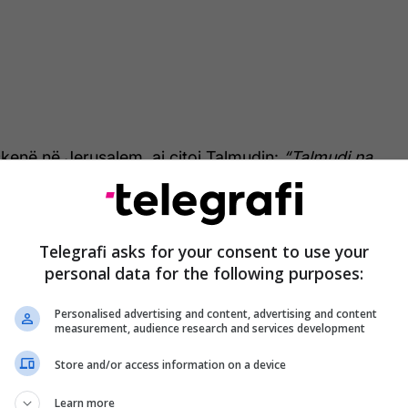
 skenë në Jerusalem, ai citoi Talmudin:
“Talmudi na
ëton një jetë të vetme, është sikur të ketë
otën.”
Telegrafi asks for your consent to use your
r
The Jerusalem Post
, Rama shpjegoi se mesazhi i
personal data for the following purposes:
:
“Ka të bëjë me njerëzimin. Historia tregon se fillon
r nuk mbaron me hebrenjtë Antisemitizmi nuk është
Personalised advertising and content, advertising and content
ndaj hebrenjve, por një sulm ndaj arkitekturës morale
measurement, audience research and services development
.”
Store and/or access information on a device
dhjen e tij personale me Jerusalemin, Rama tregoi se
Learn more