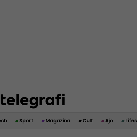
ech
Sport
Magazina
Cult
Ajo
Life