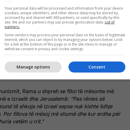
në komuniste, të izoluar nga bota, ku Izraeli
Your personal data will be processed and information from your device
k:
“Që fëmijë isha i fiksuar pas Jerusalemit. Jetonim
(cookies, unique identifiers, and other device data) may be stored by,
isht të izoluar dhe na mësonin se duhej të
accessed by and shared with 369 partners, or used specifically by this
site. We and our partners may use precise geolocation data.
List of
 ‘betejën e madhe’, sepse ‘ata’ do të vinin për ne.
partners.
alistët amerikanë, social-imperialistët sovjetikë dhe
Some vendors may process your personal data on the basis of legitimate
interest, which you can object to by managing your options below. Look
for a link at the bottom of this page or in the site menu to manage or
withdraw consent in privacy and cookie settings.
rsioni zyrtar, gazetat e Partisë Komuniste, që flisnin
iste që vret dhe dëbon palestinezë. Kanali tjetër
Manage options
Consent
shes sime, një katolike shumë besimtare. Bibla ishte
 e kishte.”
munizmit, Rama u shpreh se filloi të mësonte më
në e Izraelit dhe Jerusalemit:
“Pas rënies së
nd të shkoja në Izrael sepse nuk kishte lidhje
. Por fillova të mësoj më shumë dhe kur erdha për
uria vetëm u rrit.”