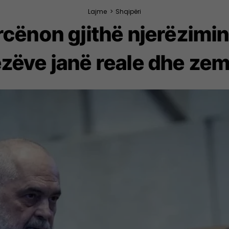
Lajme
>
Shqipëri
cënon gjithë njerëzimin
ezëve janë reale dhe ze