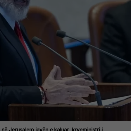
ij në Jerusalem javën e kaluar, kryeministri i