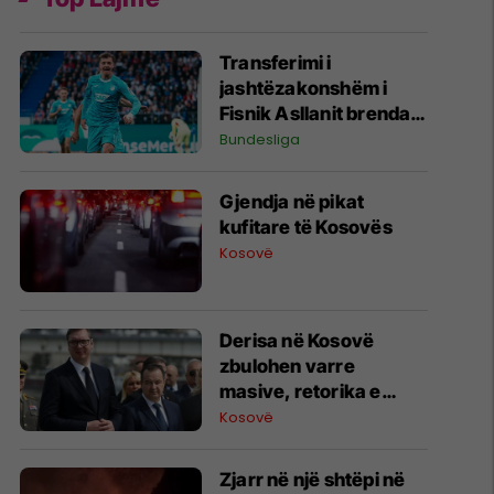
Transferimi i
jashtëzakonshëm i
Fisnik Asllanit brenda
Bundesligës po bëhet
Bundesliga
gjithnjë e më konkret -
detajet e fundit
Gjendja në pikat
kufitare të Kosovës
Kosovë
Derisa në Kosovë
zbulohen varre
masive, retorika e
zyrtarëve serbë
Kosovë
rikthen narrativat e
viteve ’90
Zjarr në një shtëpi në