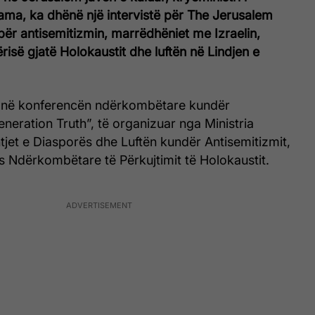
ama, ka dhënë një intervistë për The Jerusalem
 për antisemitizmin, marrëdhëniet me Izraelin,
ërisë gjatë Holokaustit dhe luftën në Lindjen e
 në konferencën ndërkombëtare kundër
eneration Truth”, të organizuar nga Ministria
htjet e Diasporës dhe Luftën kundër Antisemitizmit,
s Ndërkombëtare të Përkujtimit të Holokaustit.