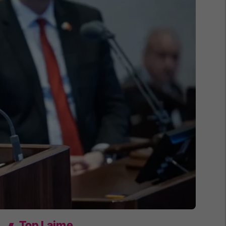
Top Lajme