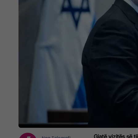
Gjatë vizitës së t