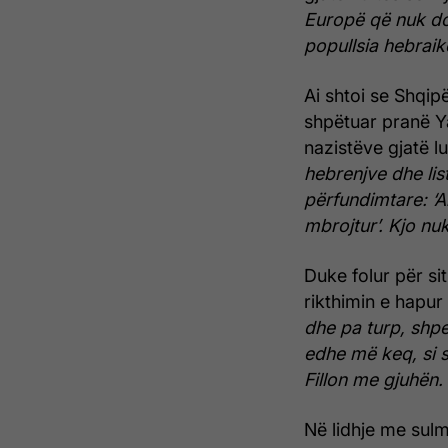
Europë që nuk do
popullsia hebraike 
Ai shtoi se Shqi
shpëtuar pranë 
nazistëve gjatë lu
hebrenjve dhe list
përfundimtare: ‘Ar
mbrojtur’. Kjo nuk
Duke folur për si
rikthimin e hapur
dhe pa turp, shpes
edhe më keq, si s
Fillon me gjuhën. 
Në lidhje me sulm