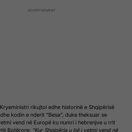
 Kryeministri rikujtoi edhe historinë e Shqipërisë
 dhe kodin e nderit “Besa”, duke theksuar se
 vetmi vend në Europë ku numri i hebrenjve u rrit
ytë Botërore:
“Kur Shqipëria u bë i vetmi vend në