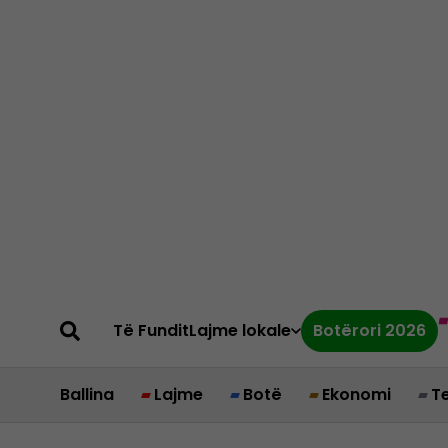
Të Fundit
Lajme lokale
Botërori 2026
Ballina
Lajme
Botë
Ekonomi
T