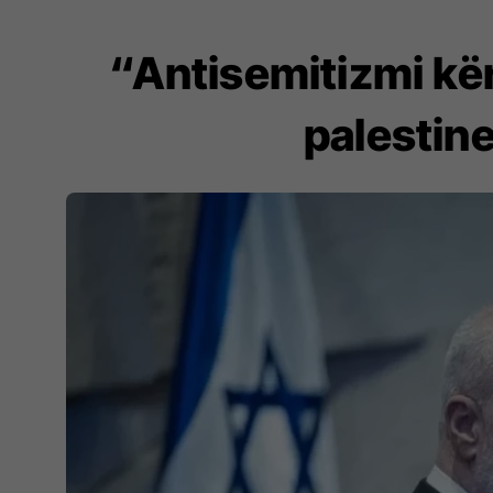
“Antisemitizmi kër
palestin