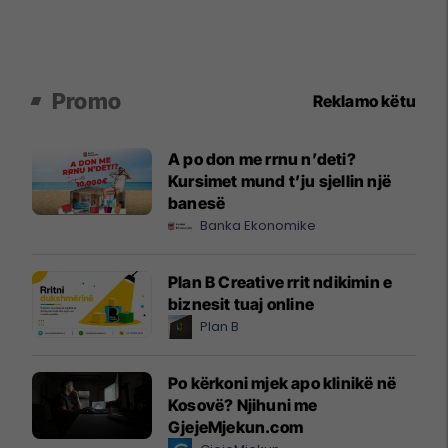
Promo
Reklamo këtu
A po don me rrnu n’deti?
Kursimet mund t’ju sjellin një
banesë
Banka Ekonomike
Plan B Creative rrit ndikimin e
biznesit tuaj online
Plan B
Po kërkoni mjek apo klinikë në
Kosovë? Njihuni me
GjejeMjekun.com