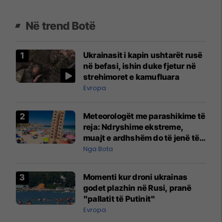
Në trend Botë
Ukrainasit i kapin ushtarët rusë
në befasi, ishin duke fjetur në
strehimoret e kamufluara
Evropa
Meteorologët me parashikime të
reja: Ndryshime ekstreme,
muajt e ardhshëm do të jenë të
pazakontë
Nga Bota
Momenti kur droni ukrainas
godet plazhin në Rusi, pranë
"pallatit të Putinit"
Evropa