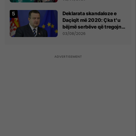
​Deklarata skandaloze e
Daçiqit më 2020: Çka t'u
bëjmë serbëve që tregojnë
ku janë varrosur shqiptarët
03/08/2026
në Serbi