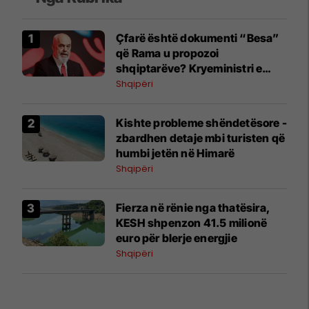
Çfarë është dokumenti “Besa”
që Rama u propozoi
shqiptarëve? Kryeministri e
shpjegon me katër fjalë
Shqipëri
Kishte probleme shëndetësore -
zbardhen detaje mbi turisten që
humbi jetën në Himarë
Shqipëri
Fierza në rënie nga thatësira,
KESH shpenzon 41.5 milionë
euro për blerje energjie
Shqipëri