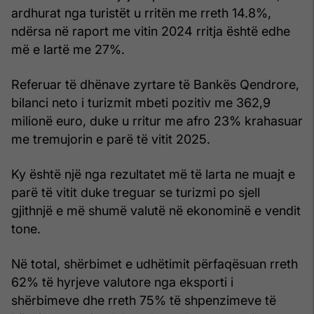
ardhurat nga turistët u rritën me rreth 14.8%,
ndërsa në raport me vitin 2024 rritja është edhe
më e lartë me 27%.
Referuar të dhënave zyrtare të Bankës Qendrore,
bilanci neto i turizmit mbeti pozitiv me 362,9
milionë euro, duke u rritur me afro 23% krahasuar
me tremujorin e parë të vitit 2025.
Ky është një nga rezultatet më të larta ne muajt e
parë të vitit duke treguar se turizmi po sjell
gjithnjë e më shumë valutë në ekonominë e vendit
tone.
Në total, shërbimet e udhëtimit përfaqësuan rreth
62% të hyrjeve valutore nga eksporti i
shërbimeve dhe rreth 75% të shpenzimeve të