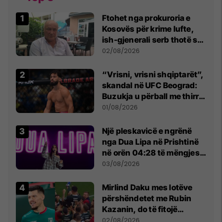
Ftohet nga prokuroria e
Kosovës për krime lufte,
ish-gjenerali serb thotë se
dikush e tradhtoi në
02/08/2026
Beograd
“Vrisni, vrisni shqiptarët”,
skandal në UFC Beograd:
Buzukja u përball me thirrje
anti-shqiptare nga
01/08/2026
tribunat
Një pleskavicë e ngrënë
nga Dua Lipa në Prishtinë
në orën 04:28 të mëngjesit
- dhe bota digjitale serbe
03/08/2026
shpall gjendjen e luftës
Mirlind Daku mes lotëve
përshëndetet me Rubin
Kazanin, do të fitojë
miliona te Spartak Moska
02/08/2026