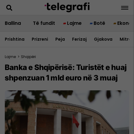
Ballina
Të fundit
Lajme
Botë
Ekono
Prishtina
Prizreni
Peja
Ferizaj
Gjakova
Mitrov
Lajme
>
Shqipëri
Banka e Shqipërisë: Turistët e huaj
shpenzuan 1 mld euro në 3 muaj