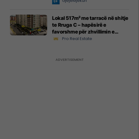
GjejeMjekun
Lokal 517m² me tarracë në shitje
te Rruga C – hapësirë e
favorshme për zhvillimin e
biznesit #15796
Pro Real Estate