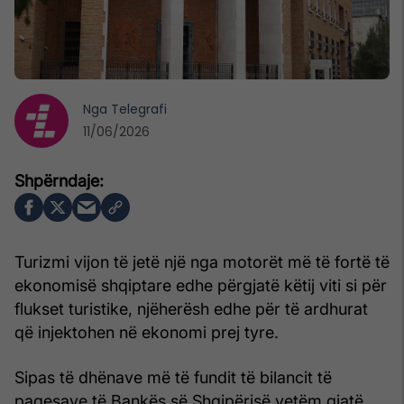
Nga
Telegrafi
11/06/2026
Turizmi vijon të jetë një nga motorët më të fortë të
ekonomisë shqiptare edhe përgjatë këtij viti si për
flukset turistike, njëherësh edhe për të ardhurat
që injektohen në ekonomi prej tyre.
Sipas të dhënave më të fundit të bilancit të
pagesave të Bankës së Shqipërisë vetëm gjatë