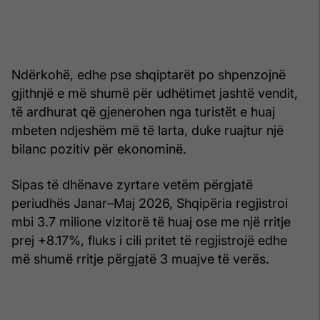
Ndërkohë, edhe pse shqiptarët po shpenzojnë
gjithnjë e më shumë për udhëtimet jashtë vendit,
të ardhurat që gjenerohen nga turistët e huaj
mbeten ndjeshëm më të larta, duke ruajtur një
bilanc pozitiv për ekonominë.
Sipas të dhënave zyrtare vetëm përgjatë
periudhës Janar–Maj 2026, Shqipëria regjistroi
mbi 3.7 milione vizitorë të huaj ose me një rritje
prej +8.17%, fluks i cili pritet të regjistrojë edhe
më shumë rritje përgjatë 3 muajve të verës.