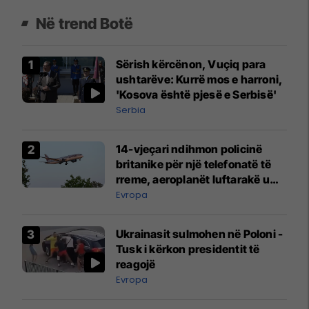
Në trend Botë
Sërish kërcënon, Vuçiq para
ushtarëve: Kurrë mos e harroni,
'Kosova është pjesë e Serbisë'
Serbia
14-vjeçari ndihmon policinë
britanike për një telefonatë të
rreme, aeroplanët luftarakë u
ngritën në ajër për të
Evropa
interceptuar fluturaken e Qatar
Airways që po shkonte drejt
Ukrainasit sulmohen në Poloni -
Mançesterit
Tusk i kërkon presidentit të
reagojë
Evropa