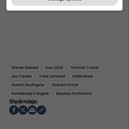
Steven Gerrard
Euro 2024
Thomas Tuchel
Lee Carsley
Frank Lampard
Eddie Howe
Gareth Southgate
Graham Potter
Kombëtarja E Anglisë
Mauricio Pochettino