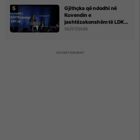
Gjithçka që ndodhi në
Kuvendin e
jashtëzakonshëm të LDK-
së
30/07/2026