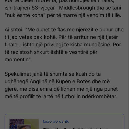
Por të dielën mbrëma, pas humbjes së finales,
ish-trajneri 53-vjeçar i Middlesbrough tha se tani
"nuk është koha" për të marrë një vendim të tillë.
Ai shtoi: "Më duhet të flas me njerëzit e duhur dhe
t'i jap vetes pak kohë. Për të arritur në një tjetër
finale... ishte një privilegj të kisha mundësinë. Por
të rezistosh shkurt është e vështirë për
momentin".
Spekulimet janë të shumta se kush do ta
udhëheqë Anglinë në Kupën e Botës dhe më
gjerë, me disa emra që lidhen me një nga punët
më të profilit të lartë në futbollin ndërkombëtar.