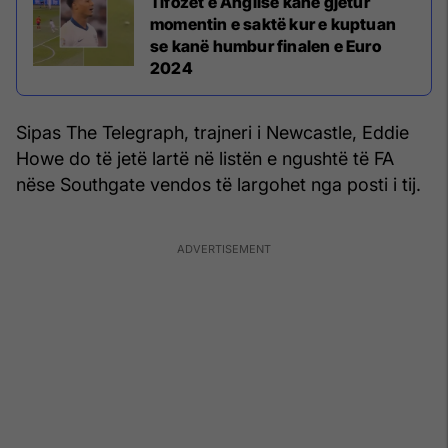
Tifozët e Anglisë kanë gjetur
momentin e saktë kur e kuptuan
se kanë humbur finalen e Euro
2024
Sipas The Telegraph, trajneri i Newcastle, Eddie
Howe do të jetë lartë në listën e ngushtë të FA
nëse Southgate vendos të largohet nga posti i tij.