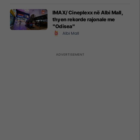
IMAX/ Cineplexx në Albi Mall,
thyen rekorde rajonale me
"Odisea"
Albi Mall