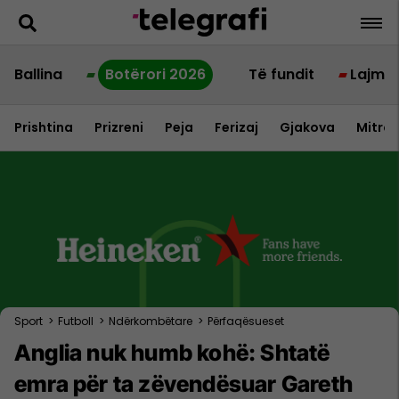
Ballina
Botërori 2026
Të fundit
Lajme
Prishtina
Prizreni
Peja
Ferizaj
Gjakova
Mitrov
Sport
>
Futboll
>
Ndërkombëtare
>
Përfaqësueset
Anglia nuk humb kohë: Shtatë
emra për ta zëvendësuar Gareth