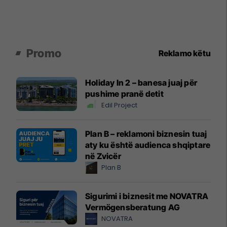
Promo
Reklamo këtu
Holiday In 2 – banesa juaj për
pushime pranë detit
Edil Project
Plan B – reklamoni biznesin tuaj
aty ku është audienca shqiptare
në Zvicër
Plan B
Sigurimi i biznesit me NOVATRA
Vermögensberatung AG
NOVATRA