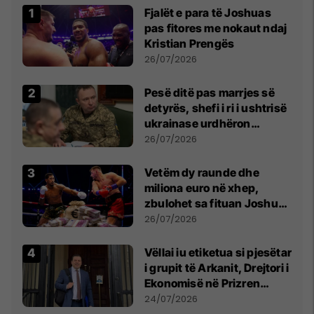
Fjalët e para të Joshuas
pas fitores me nokaut ndaj
Kristian Prengës
26/07/2026
Pesë ditë pas marrjes së
detyrës, shefi i ri i ushtrisë
ukrainase urdhëron
kontroll të madh
26/07/2026
Vetëm dy raunde dhe
miliona euro në xhep,
zbulohet sa fituan Joshua
e Prenga
26/07/2026
Vëllai iu etiketua si pjesëtar
i grupit të Arkanit, Drejtori i
Ekonomisë në Prizren
mohon pretendimet
24/07/2026