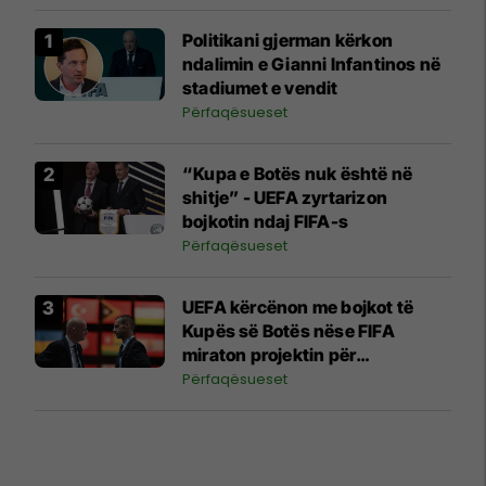
Politikani gjerman kërkon
ndalimin e Gianni Infantinos në
stadiumet e vendit
Përfaqësueset
“Kupa e Botës nuk është në
shitje” - UEFA zyrtarizon
bojkotin ndaj FIFA-s
Përfaqësueset
UEFA kërcënon me bojkot të
Kupës së Botës nëse FIFA
miraton projektin për
investitorët privatë
Përfaqësueset