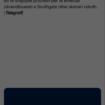
do të drejtojnë procesin për të emëruar
zëvendësuesin e Southgate nëse skenari ndodh.
/
Telegrafi
/