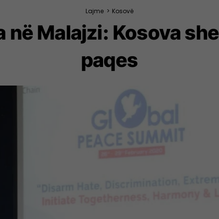
Lajme
>
Kosovë
në Malajzi: Kosova shem
paqes