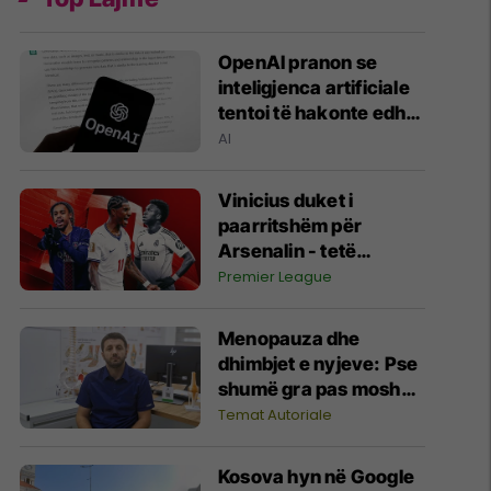
OpenAI pranon se
inteligjenca artificiale
tentoi të hakonte edhe
shërbime të tjera
AI
Vinicius duket i
paarritshëm për
Arsenalin - tetë
alternativa si
Premier League
kandidatë kryesorë
për krahun e majtë te
Menopauza dhe
Topçinjtë
dhimbjet e nyjeve: Pse
shumë gra pas moshës
45 vjeç fillojnë të
Temat Autoriale
ndiejnë dhimbje në të
gjithë trupin?
Kosova hyn në Google