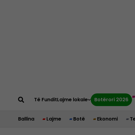
Të Fundit
Lajme lokale
Botërori 2026
Ballina
Lajme
Botë
Ekonomi
T