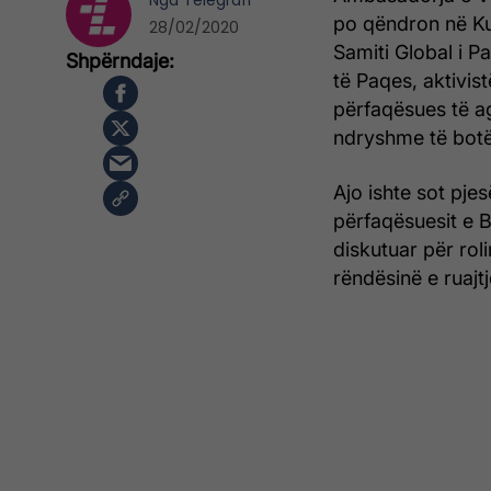
Nga
Telegrafi
po qëndron në Ku
28/02/2020
Samiti Global i P
të Paqes, aktivist
përfaqësues të a
ndryshme të botë
Ajo ishte sot pje
përfaqësuesit e B
diskutuar për rol
rëndësinë e ruajt