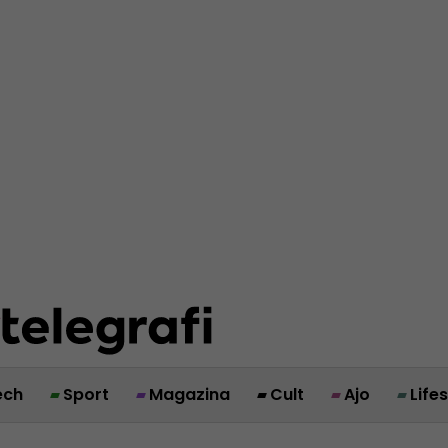
ech
Sport
Magazina
Cult
Ajo
Life