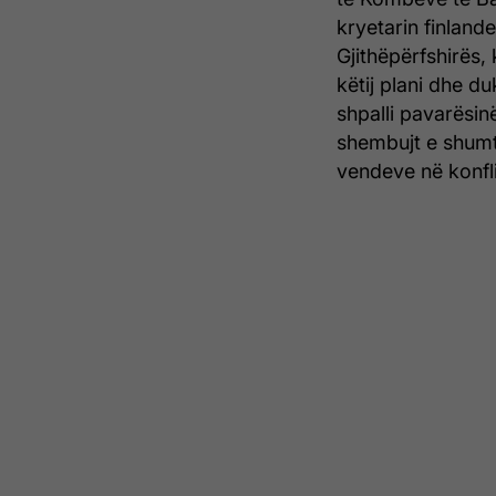
kryetarin finlande
Gjithëpërfshirës,
këtij plani dhe d
shpalli pavarësi
shembujt e shumtë
vendeve në konfli