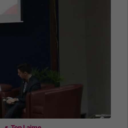
Top Lajme