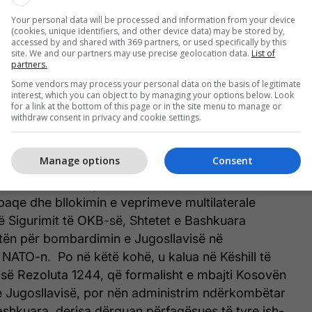
punim. Si mund të arrijmë minimizimin e
Your personal data will be processed and information from your device
ë e arrijmë vetëm duke pranuar dhe respektuar
(cookies, unique identifiers, and other device data) may be stored by,
ë tjetrit, shtetin, kulturën apo politikën që zhvillon”,
accessed by and shared with 369 partners, or used specifically by this
site. We and our partners may use precise geolocation data.
List of
partners.
Some vendors may process your personal data on the basis of legitimate
r edhe për rolin e OKB-së në krijimin e paqes në
interest, which you can object to by managing your options below. Look
for a link at the bottom of this page or in the site menu to manage or
 veçantë Kosovën.
withdraw consent in privacy and cookie settings.
r të ulur tensionet mes vendeve në konflikt është
Manage options
Consent
 madh. Këtu duhet të marr shembull specifik shtetin
Kosovës, kur të përballur me dështimin e
paqe dhe bllokimin e veprimeve multilaterale
të Sigurimit të OKB-së, Shtetet e Bashkuara
ën për bombardimin e Jugosllavisë në
ATO-n. Po në këtë kohë, u kalua në Këshill të
-së Rezoluta 1244, që formalisht e mbajti Kosovën
 e Jugosllavisë, por nën administrim ndërkombëtar
shkuara, derisa dërguan përfaqësues të tyre ish-