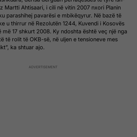
z Martti Ahtisaari, i cili në vitin 2007 nxori Planin
 ku parashihej pavarësi e mbikëqyrur. Në bazë të
uke u thirrur në Rezolutën 1244, Kuvendi i Kosovës
në më 17 shkurt 2008. Ky ndoshta është veç një nga
 të rolit të OKB-së, në uljen e tensioneve mes
kt”, ka shtuar ajo.