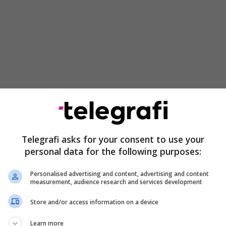
 diskutimit, Shala ka folur për rëndësinë e
aragjykimeve për të formuar marrëdhënie
dis shteteve dhe kombeve të ndryshme, duke
Telegrafi asks for your consent to use your
 ka dallime dhe paragjykime mes njerëzve, shteteve
personal data for the following purposes:
, nuk mund të ketë marrëdhënie bashkëpunimi.
Personalised advertising and content, advertising and content
zore paragjykimet do e ndalojnë se zhvilluari
measurement, audience research and services development
ira, mes dallimeve qofshin ato në nacionalitet fe
Store and/or access information on a device
idët duhet të ndalojnë se paragjykuari si në politikë,
ë apo çfarëdo sfere tjetër në mënyrë që të kenë
Learn more