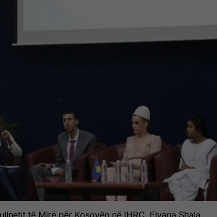
llnetit të Mirë për Kosovën në IHRC, Elvana Shala,