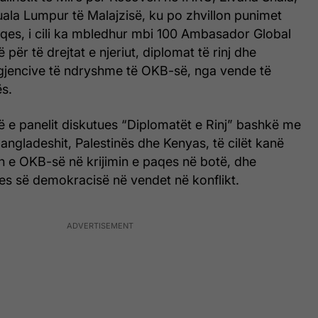
ala Lumpur të Malajzisë, ku po zhvillon punimet
aqes, i cili ka mbledhur mbi 100 Ambasador Global
ë për të drejtat e njeriut, diplomat të rinj dhe
gjencive të ndryshme të OKB-së, nga vende të
s.
së e panelit diskutues “Diplomatët e Rinj” bashkë me
angladeshit, Palestinës dhe Kenyas, të cilët kanë
in e OKB-së në krijimin e paqes në botë, dhe
jes së demokracisë në vendet në konflikt.