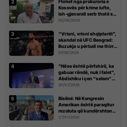
Ftohet nga prokuroria e
Kosovës për krime lufte,
ish-gjenerali serb thotë se
dikush e tradhtoi në
02/08/2026
Beograd
“Vrisni, vrisni shqiptarët”,
skandal në UFC Beograd:
Buzukja u përball me thirrje
anti-shqiptare nga
01/08/2026
tribunat
"Nëse është përfshirë, ka
gabuar rëndë, nuk i falet",
Abdixhiku i çon “selam”
Përparim Ramës
30/07/2026
Bislimi: Në Kongresin
Amerikan është paraqitur
rezoluta që kundërshton
mbajtjen e Asamblesë
27/07/2026
Parlamentare të OSBE-së