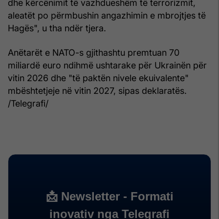
dhe kërcënimit të vazhdueshëm të terrorizmit,
aleatët po përmbushin angazhimin e mbrojtjes të
Hagës", u tha ndër tjera.
Anëtarët e NATO-s gjithashtu premtuan 70
miliardë euro ndihmë ushtarake për Ukrainën për
vitin 2026 dhe "të paktën nivele ekuivalente"
mbështetjeje në vitin 2027, sipas deklaratës.
/Telegrafi/