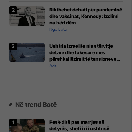
Rikthehet debati për pandeminë
dhe vaksinat, Kennedy: Izolimi
na bëri dëm
Nga Bota
Ushtria izraelite nis stërvitje
detare dhe tokësore mes
përshkallëzimit të tensioneve
SHBA-Iran
Azia
Në trend Botë
Pesë ditë pas marrjes së
detyrës, shefi i ri i ushtrisë