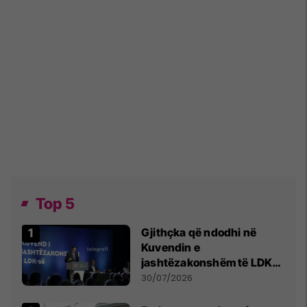
Top 5
Gjithçka që ndodhi në
Kuvendin e
jashtëzakonshëm të LDK-
së
30/07/2026