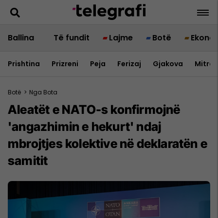
Ballina
Të fundit
Lajme
Botë
Ekono
Prishtina
Prizreni
Peja
Ferizaj
Gjakova
Mitrov
Botë
>
Nga Bota
Aleatët e NATO-s konfirmojnë
'angazhimin e hekurt' ndaj
mbrojtjes kolektive në deklaratën e
samitit