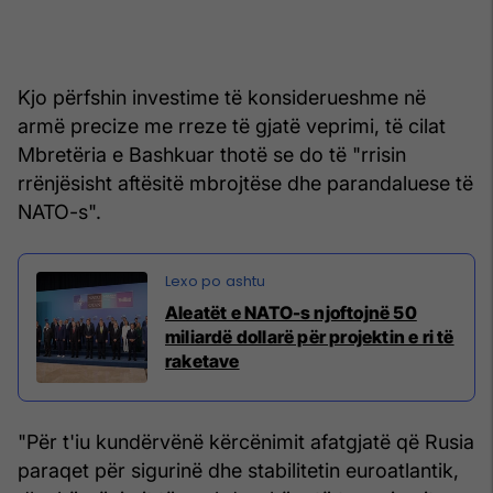
Kjo përfshin investime të konsiderueshme në
armë precize me rreze të gjatë veprimi, të cilat
Mbretëria e Bashkuar thotë se do të "rrisin
rrënjësisht aftësitë mbrojtëse dhe parandaluese të
NATO-s".
Aleatët e NATO-s njoftojnë 50
miliardë dollarë për projektin e ri të
raketave
"Për t'iu kundërvënë kërcënimit afatgjatë që Rusia
paraqet për sigurinë dhe stabilitetin euroatlantik,