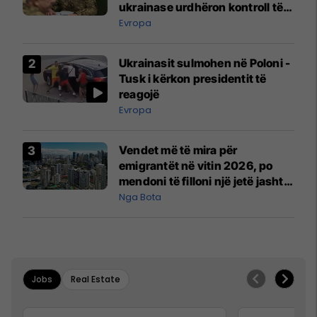
ukrainase urdhëron kontroll të
madh
Evropa
Ukrainasit sulmohen në Poloni -
Tusk i kërkon presidentit të
reagojë
Evropa
Vendet më të mira për
emigrantët në vitin 2026, po
mendoni të filloni një jetë jashtë
vendit?
Nga Bota
Jobs
Real Estate