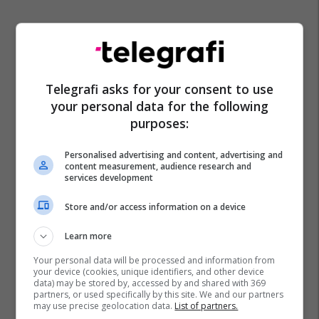
Telegrafi asks for your consent to use
your personal data for the following
purposes:
Mark Rutte
Nato
Samiti I Nato
Ankara
Turqia
Personalised advertising and content, advertising and
content measurement, audience research and
services development
Store and/or access information on a device
Learn more
Your personal data will be processed and information from
your device (cookies, unique identifiers, and other device
data) may be stored by, accessed by and shared with 369
partners, or used specifically by this site. We and our partners
may use precise geolocation data.
List of partners.