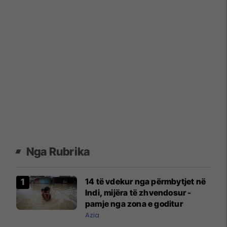
Nga Rubrika
14 të vdekur nga përmbytjet në
Indi, mijëra të zhvendosur -
pamje nga zona e goditur
Azia