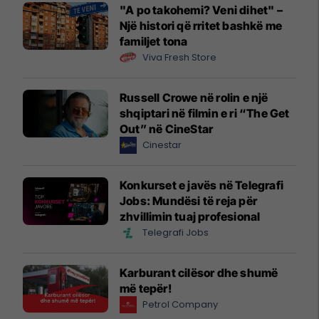
"A po takohemi? Veni dihet" –
Një histori që rritet bashkë me
familjet tona
Viva Fresh Store
Russell Crowe në rolin e një
shqiptari në filmin e ri “The Get
Out” në CineStar
Cinestar
Konkurset e javës në Telegrafi
Jobs: Mundësi të reja për
zhvillimin tuaj profesional
Telegrafi Jobs
Karburant cilësor dhe shumë
më tepër!
Petrol Company