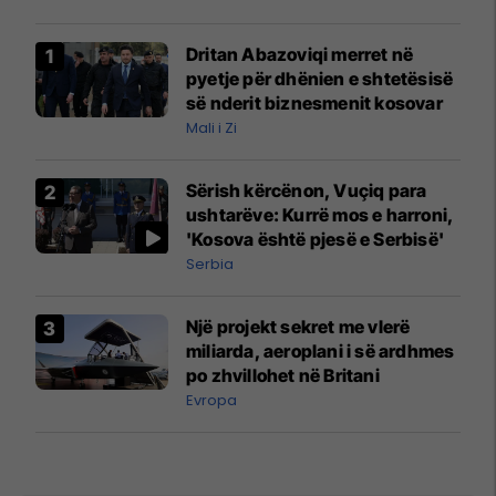
Dritan Abazoviqi merret në
pyetje për dhënien e shtetësisë
së nderit biznesmenit kosovar
Mali i Zi
Sërish kërcënon, Vuçiq para
ushtarëve: Kurrë mos e harroni,
'Kosova është pjesë e Serbisë'
Serbia
Një projekt sekret me vlerë
miliarda, aeroplani i së ardhmes
po zhvillohet në Britani
Evropa