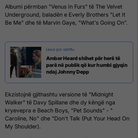
Albumi përmban "Venus In Furs" të The Velvet
Underground, baladën e Everly Brothers "Let It
Be Me" dhe të Marvin Gaye, "What's Going On”.
Amber Heard shihet për herë të
parë në publik që kur humbi gjyqin
ndaj Johnny Depp
Ekzistojnë gjithashtu versione të "Midnight
Walker" të Davy Spillane dhe dy këngë nga
kryevepra e Beach Boys, "Pet Sounds" - "
Caroline, No" dhe "Don't Talk (Put Your Head On
My Shoulder).