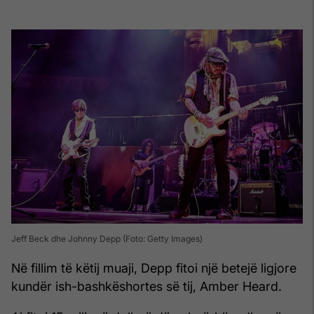
Jeff Beck dhe Johnny Depp (Foto: Getty Images)
Në fillim të këtij muaji, Depp fitoi një betejë ligjore
kundër ish-bashkëshortes së tij, Amber Heard.