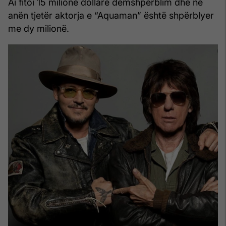
Ai fitoi 15 milionë dollarë dëmshpërblim dhe në
anën tjetër aktorja e “Aquaman” është shpërblyer
me dy milionë.