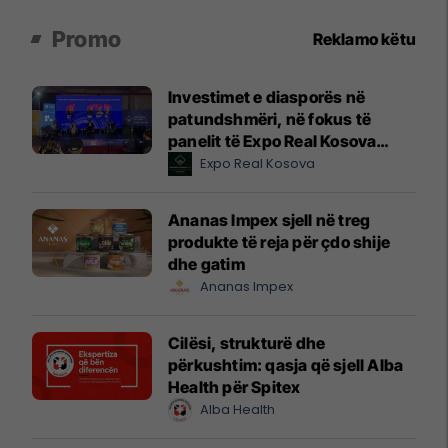
Promo
Reklamo këtu
Investimet e diasporës në
patundshmëri, në fokus të
panelit të Expo Real Kosova
2026
Expo Real Kosova
Ananas Impex sjell në treg
produkte të reja për çdo shije
dhe gatim
Ananas Impex
Cilësi, strukturë dhe
përkushtim: qasja që sjell Alba
Health për Spitex
Alba Health