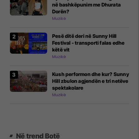
në bashkëpunim me Dhurata
Dorën?
Muzikë
Pesë ditë deri në Sunny Hill
Festival - transporti falas edhe
këtë vit
Muzikë
Kush performon dhe kur? Sunny
Hill zbulon agjendën e tri netëve
spektakolare
Muzikë
Në trend Botë