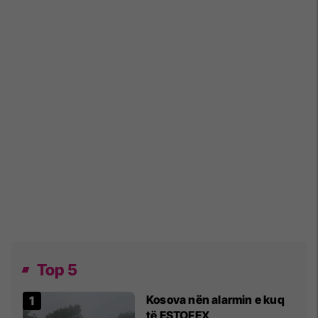
Top 5
Kosova nën alarmin e kuq
të ESTOFEX,