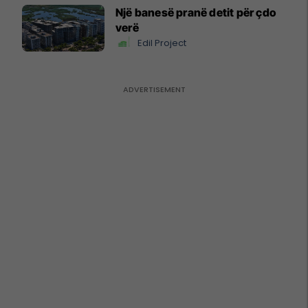
Një banesë pranë detit për çdo
verë
Edil Project