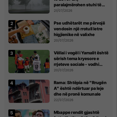
paralajmërohen stuhi të
fuqishme me breshër dhe
21/07/2026
erëra të forta
Pse udhëtarët me përvojë
vendosin një rrotull letre
higjienike në valixhe
20/07/2026
Vëllai i vogël i Yamalit është
sërish tema kryesore e
rrjeteve sociale - vodhi
vëmendjen pas finales së
20/07/2026
Kupës së Botës
Rama: Shtëpia në "Rrugën
A" është ndërtuar pa leje
dhe në pronë komunale
22/07/2026
Mbappe rendit gjashtë