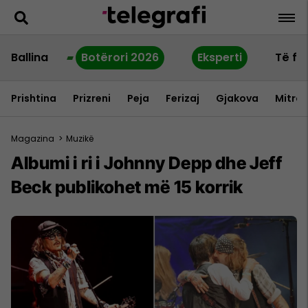
Ballina
Botërori 2026
Eksperti
Të fu
Prishtina
Prizreni
Peja
Ferizaj
Gjakova
Mitrov
Magazina
>
Muzikë
Albumi i ri i Johnny Depp dhe Jeff
Beck publikohet më 15 korrik