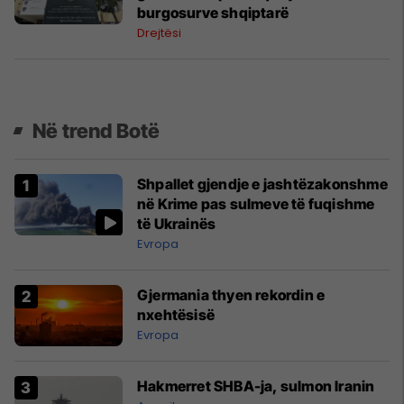
burgosurve shqiptarë
Drejtësi
Në trend Botë
Shpallet gjendje e jashtëzakonshme
në Krime pas sulmeve të fuqishme
të Ukrainës
Evropa
Gjermania thyen rekordin e
nxehtësisë
Evropa
Hakmerret SHBA-ja, sulmon Iranin