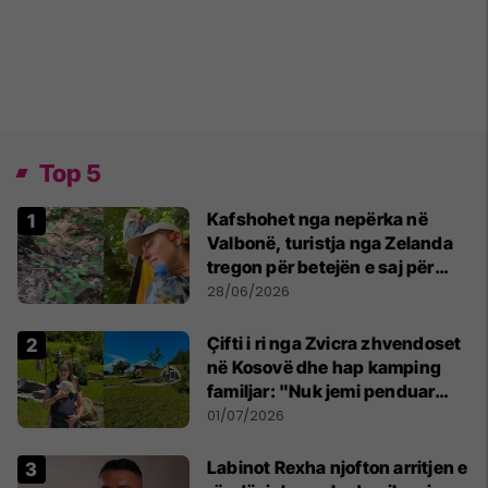
Top 5
Kafshohet nga nepërka në
Valbonë, turistja nga Zelanda
tregon për betejën e saj për
mbijetesë
28/06/2026
Çifti i ri nga Zvicra zhvendoset
në Kosovë dhe hap kamping
familjar: "Nuk jemi penduar
asnjë ditë"
01/07/2026
Labinot Rexha njofton arritjen e