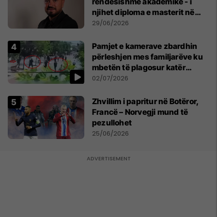
rëndësishme akademike - i
njihet diploma e masterit në
Psikologji në Zvicër
29/06/2026
Pamjet e kamerave zbardhin
përleshjen mes familjarëve ku
mbetën të plagosur katër
persona
02/07/2026
Zhvillim i papritur në Botëror,
Francë – Norvegji mund të
pezullohet
25/06/2026