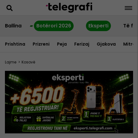
Ballina
Botërori 2026
Eksperti
Të fu
Prishtina
Prizreni
Peja
Ferizaj
Gjakova
Mitrov
Lajme
>
Kosovë