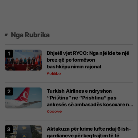
Nga Rubrika
Dhjetë vjet RYCO: Nga një ide te një
brez që po formëson
bashkëpunimin rajonal​
Politikë
Turkish Airlines e ndryshon
“Priština” në “Prishtina” pas
ankesës së ambasadës kosovare në
Berlin
Kosovë
Aktakuza për krime lufte ndaj 6 ish-
gardianëve për keqtrajtim të të