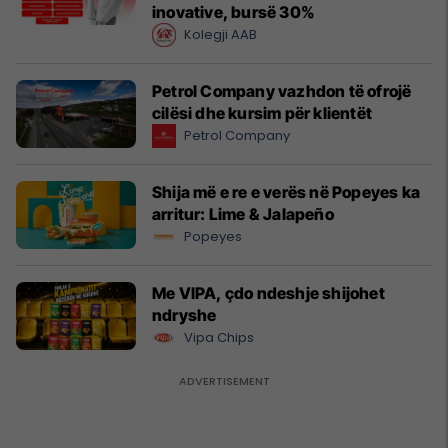
inovative, bursë 30%
Kolegji AAB
Petrol Company vazhdon të ofrojë
cilësi dhe kursim për klientët
Petrol Company
Shija më e re e verës në Popeyes ka
arritur: Lime & Jalapeño
Popeyes
Me VIPA, çdo ndeshje shijohet
ndryshe
Vipa Chips