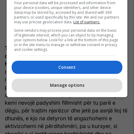
Your personal data will be processed and information from
your device (cookies, unique identifiers, and other device
data) may be stored by, accessed by and shared with 369
partners, or used specifically by this site. We and our partners
may use precise geolocation data.
List of partners.
Some vendors may process your personal data on the basis
of legitimate interest, which you can object to by managing
your options below. Look for a link at the bottom of this page
or in the site menu to manage or withdraw consent in privacy
Telegrafi: Pse sipas jush kemi nevojë për Barazi
and cookie settings.
dhe Drejtësi për jetë të dinjitetshme?
Tringa
Kasemi:
Nuk mund të thuhet se jetojmë
Consent
dinjitetshëm nëse nuk kemi Barazi e Drejtësi dhe
nëse nuk trajtohemi të barabartë në shoqëri,
Manage options
pavarësisht identitetit gjinor dhe orientimit
seksual, etnisë, besimit, etj. Për Barazi e Drejtësi
kemi nevojë padyshim fillimisht për tu parë e
dëgju, për trajtim njerëzor dhe jetë pa asnjë lloj të
dhunës, e kjo na detyron të angazhohemi e
aktivizohemi në përditshmëri, pa u kursyer, si
shoqëri e si institucione bashkërisht dhe pa