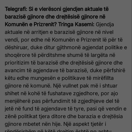
Telegrafi: Si e vlerësoni gjendjen aktuale të
barazisë gjinore dhe drejtësisë gjinore në
Komunën e Prizrenit?
Tringa Kasemi:
Gjendja
aktuale në arritjen e barazisë gjinore në nivel
vendi, por edhe në Komunën e Prizrenit lë për të
dëshiruar, duke ditur gjithmonë agjendat politike e
shoqërore të përditshme shumë të largëta në
prioritizim të barazisë dhe drejtësisë gjinore dhe
avancim të agjendave të barazisë, duke përfshirë
këtu edhe mungesën e politikave të mirëfillta
gjinore në komunë. Një vullnet pak më i shtuar
shihet në kohë të fushatave zgjedhore, por ajo
menjëherë pas përfundimit të zgjedhjeve del të
jetë në fund të agjendave të tyre, pasi që vendin e
zënë politikat tjera ditore dhe barazia e drejtësia
gjinore mbetet nën hije. Një aspekt tjetër i
rëndësishëm në këtë drejtim është po ashtu