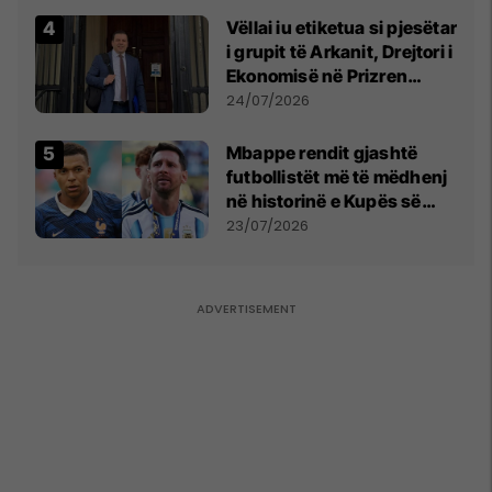
Vëllai iu etiketua si pjesëtar
i grupit të Arkanit, Drejtori i
Ekonomisë në Prizren
mohon pretendimet
24/07/2026
Mbappe rendit gjashtë
futbollistët më të mëdhenj
në historinë e Kupës së
Botës, Messi mbetet i dyti
23/07/2026