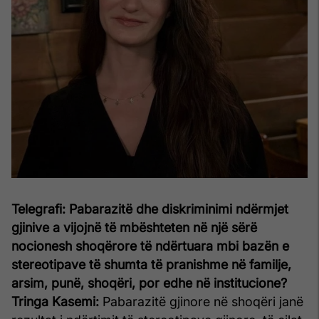
Telegrafi: Pabarazitë dhe diskriminimi ndërmjet
gjinive a vijojnë të mbështeten në një sërë
nocionesh shoqërore të ndërtuara mbi bazën e
stereotipave të shumta të pranishme në familje,
arsim, punë, shoqëri, por edhe në institucione?
Tringa Kasemi:
Pabarazitë gjinore në shoqëri janë