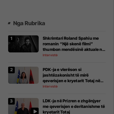
Nga Rubrika
Shkrimtari Roland Spahiu me
romanin “Një skenë filmi”
thumbon mendësinë aktuale në
Kosovë
Intervistë
PDK-ja e vlerëson si
jashtëzakonisht të mirë
qeverisjen e kryetarit Totaj në
Prizren
Intervistë
LDK-ja në Prizren e zhgënjyer
me qeverisjen e deritanishme të
kryetarit Totaj