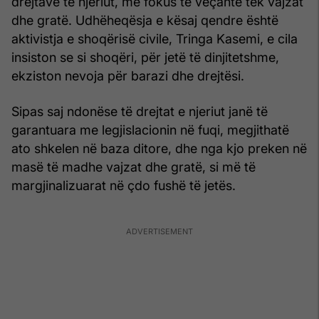
drejtave të njeriut, me fokus të veçantë tek vajzat
dhe gratë. Udhëheqësja e kësaj qendre është
aktivistja e shoqërisë civile, Tringa Kasemi, e cila
insiston se si shoqëri, për jetë të dinjitetshme,
ekziston nevoja për barazi dhe drejtësi.
Sipas saj ndonëse të drejtat e njeriut janë të
garantuara me legjislacionin në fuqi, megjithatë
ato shkelen në baza ditore, dhe nga kjo preken në
masë të madhe vajzat dhe gratë, si më të
margjinalizuarat në çdo fushë të jetës.