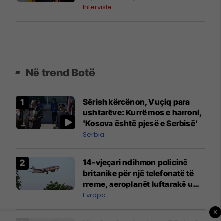
Intervistë
Në trend Botë
Sërish kërcënon, Vuçiq para
ushtarëve: Kurrë mos e harroni,
'Kosova është pjesë e Serbisë'
Serbia
14-vjeçari ndihmon policinë
britanike për një telefonatë të
rreme, aeroplanët luftarakë u
ngritën në ajër për të
Evropa
interceptuar fluturaken e Qatar
×
Airways që po shkonte drejt