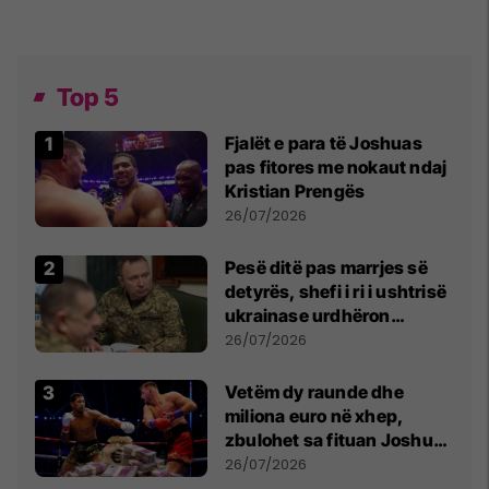
Top 5
Fjalët e para të Joshuas
pas fitores me nokaut ndaj
Kristian Prengës
26/07/2026
Pesë ditë pas marrjes së
detyrës, shefi i ri i ushtrisë
ukrainase urdhëron
kontroll të madh
26/07/2026
Vetëm dy raunde dhe
miliona euro në xhep,
zbulohet sa fituan Joshua
e Prenga
26/07/2026