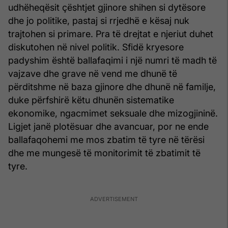
udhëheqësit çështjet gjinore shihen si dytësore
dhe jo politike, pastaj si rrjedhë e kësaj nuk
trajtohen si primare. Pra të drejtat e njeriut duhet
diskutohen në nivel politik. Sfidë kryesore
padyshim është ballafaqimi i një numri të madh të
vajzave dhe grave në vend me dhunë të
përditshme në baza gjinore dhe dhunë në familje,
duke përfshirë këtu dhunën sistematike
ekonomike, ngacmimet seksuale dhe mizogjininë.
Ligjet janë plotësuar dhe avancuar, por ne ende
ballafaqohemi me mos zbatim të tyre në tërësi
dhe me mungesë të monitorimit të zbatimit të
tyre.