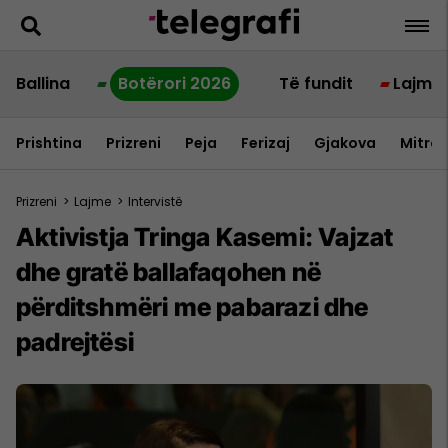
Ballina
Botërori 2026
Të fundit
Lajme
Prishtina
Prizreni
Peja
Ferizaj
Gjakova
Mitrov
Prizreni
>
Lajme
>
Intervistë
Aktivistja Tringa Kasemi: Vajzat
dhe gratë ballafaqohen në
përditshmëri me pabarazi dhe
padrejtësi