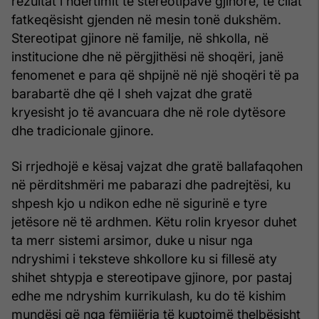
rezultat i ndërtimit të stereotipave gjinore, të cilat
fatkeqësisht gjenden në mesin tonë dukshëm.
Stereotipat gjinore në familje, në shkolla, në
institucione dhe në përgjithësi në shoqëri, janë
fenomenet e para që shpijnë në një shoqëri të pa
barabartë dhe që I sheh vajzat dhe gratë
kryesisht jo të avancuara dhe në role dytësore
dhe tradicionale gjinore.
Si rrjedhojë e kësaj vajzat dhe gratë ballafaqohen
në përditshmëri me pabarazi dhe padrejtësi, ku
shpesh kjo u ndikon edhe në sigurinë e tyre
jetësore në të ardhmen. Këtu rolin kryesor duhet
ta merr sistemi arsimor, duke u nisur nga
ndryshimi i teksteve shkollore ku si fillesë aty
shihet shtypja e stereotipave gjinore, por pastaj
edhe me ndryshim kurrikulash, ku do të kishim
mundësi që nga fëmijëria të kuptojmë thelbësisht