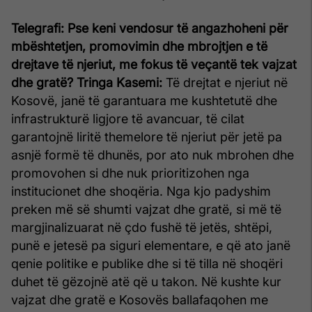
Telegrafi: Pse keni vendosur të angazhoheni për
mbështetjen, promovimin dhe mbrojtjen e të
drejtave të njeriut, me fokus të veçantë tek vajzat
dhe gratë?
Tringa Kasemi:
Të drejtat e njeriut në
Kosovë, janë të garantuara me kushtetutë dhe
infrastrukturë ligjore të avancuar, të cilat
garantojnë liritë themelore të njeriut për jetë pa
asnjë formë të dhunës, por ato nuk mbrohen dhe
promovohen si dhe nuk prioritizohen nga
institucionet dhe shoqëria. Nga kjo padyshim
preken më së shumti vajzat dhe gratë, si më të
margjinalizuarat në çdo fushë të jetës, shtëpi,
punë e jetesë pa siguri elementare, e që ato janë
qenie politike e publike dhe si të tilla në shoqëri
duhet të gëzojnë atë që u takon. Në kushte kur
vajzat dhe gratë e Kosovës ballafaqohen me