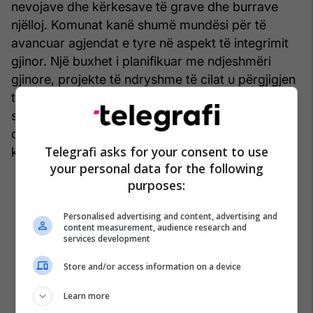
nevojave dhe kërkesave të grave dhe burrave
njëlloj. Komunat kanë shumë mundësi për të
avancuar agjendat e tyre në aspekt të integrimit
gjinor. Një buxhet i planifikuar me ndjeshmëri
gjinore, projekte të ndryshme të cilat u përgjigjen
të gjithëve pa dallim, parandalim të ngacmimeve
seksuale në vend të punës e në shkolla, kishin me
qenë disa nga hapat urgjente që do të duhej
Telegrafi asks for your consent to use
komuna ti ketë në agjendat e tyre të përditshme.
your personal data for the following
purposes:
Personalised advertising and content, advertising and
content measurement, audience research and
services development
Store and/or access information on a device
Learn more