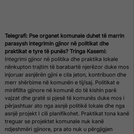
Telegrafi: Pse organet komunale duhet të marrin
parasysh integrimin gjinor në politikat dhe
praktikat e tyre të punës?
Tringa Kasemi:
Integrimi gjinor në politika dhe praktika lokale
nënkupton trajtim të barabartë njerëzor duke mos
injoruar asnjërën gjini e cila jeton, kontribuon dhe
merr shërbime në komunën e tij/saj. Politikat e
mirëfillta gjinore në komunë do të kishin parë
vajzat dhe gratë si pjesë të komunës duke mos i
përjashtuar ato nga asnjë politikë lokale dhe nga
asnjë projekt I cili planifikohet. Praktikat tona kanë
treguar se projektet komunale nuk kanë
ndjeshmëri gjinore, pra ato nuk u përgjigjen