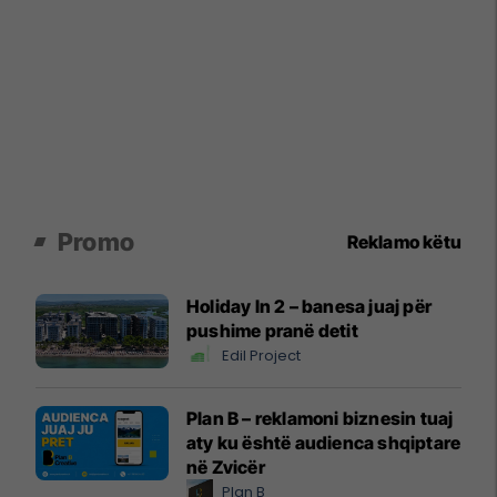
Promo
Reklamo këtu
Holiday In 2 – banesa juaj për
pushime pranë detit
Edil Project
Plan B – reklamoni biznesin tuaj
aty ku është audienca shqiptare
në Zvicër
Plan B