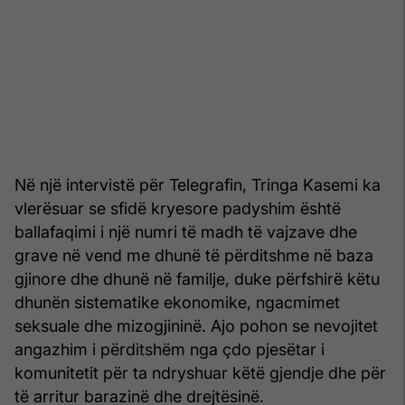
Në një intervistë për Telegrafin, Tringa Kasemi ka
vlerësuar se sfidë kryesore padyshim është
ballafaqimi i një numri të madh të vajzave dhe
grave në vend me dhunë të përditshme në baza
gjinore dhe dhunë në familje, duke përfshirë këtu
dhunën sistematike ekonomike, ngacmimet
seksuale dhe mizogjininë. Ajo pohon se nevojitet
angazhim i përditshëm nga çdo pjesëtar i
komunitetit për ta ndryshuar këtë gjendje dhe për
të arritur barazinë dhe drejtësinë.