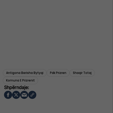
Antigona Berisha Bytyqi
Pdk Prizren
Shaqir Totaj
Komuna E Prizrenit