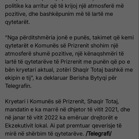
politike ka arritur që të krijoj një atmosferë më
pozitive, dhe bashkëpunim më të lartë me
qytetarët.
“Nga përditshmëria jonë e punës, takimet që kemi
qytetarët e Komunës së Prizrenit shohim një
atmosferë shumë pozitive, një kënaqshmëri të
lartë të qytetarëve të Prizrenit me punën që po e
bën kryetari aktual, zotëri Shaqir Totaj bashkë me
ekipin e tij”, ka deklaruar Berisha Bytyqi për
Telegrafin.
Kryetari i Komunës së Prizrenit, Shaqir Totaj,
mandatin e ka marrë në dhjetor të vitit 2021, dhe
në janar të vitit 2022 ka emëruar drejtorët e
Ekzekutivit lokal. Ai pat premtuar qeverisje të
mirë në shërbim të qytetarëve.
/Telegrafi/