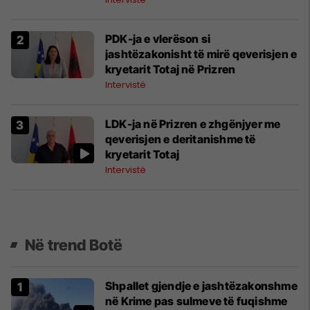
PDK-ja e vlerëson si
jashtëzakonisht të mirë qeverisjen e
kryetarit Totaj në Prizren
Intervistë
LDK-ja në Prizren e zhgënjyer me
qeverisjen e deritanishme të
kryetarit Totaj
Intervistë
Në trend Botë
Shpallet gjendje e jashtëzakonshme
në Krime pas sulmeve të fuqishme