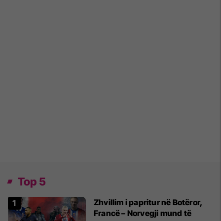
Top 5
Zhvillim i papritur në Botëror,
Francë – Norvegji mund të