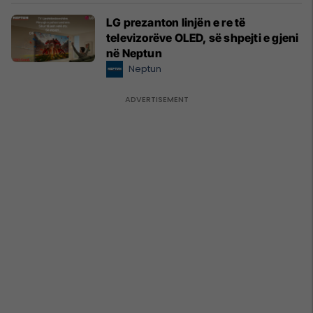
LG prezanton linjën e re të
televizorëve OLED, së shpejti e gjeni
në Neptun
Neptun