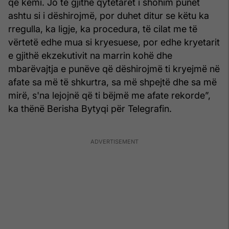
që kemi. Jo të gjithë qytetarët i shohim punët
ashtu si i dëshirojmë, por duhet ditur se këtu ka
rregulla, ka ligje, ka procedura, të cilat me të
vërtetë edhe mua si kryesuese, por edhe kryetarit
e gjithë ekzekutivit na marrin kohë dhe
mbarëvajtja e punëve që dëshirojmë ti kryejmë në
afate sa më të shkurtra, sa më shpejtë dhe sa më
mirë, s'na lejojnë që ti bëjmë me afate rekorde”,
ka thënë Berisha Bytyqi për Telegrafin.