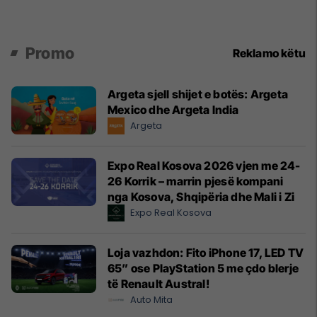
Promo
Reklamo këtu
Argeta sjell shijet e botës: Argeta
Mexico dhe Argeta India
Argeta
Expo Real Kosova 2026 vjen me 24-
26 Korrik – marrin pjesë kompani
nga Kosova, Shqipëria dhe Mali i Zi
Expo Real Kosova
Loja vazhdon: Fito iPhone 17, LED TV
65” ose PlayStation 5 me çdo blerje
të Renault Austral!
Auto Mita