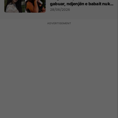
gabuar, ndjenjën e babait nuk
mund t'ia plotësosh kurrë
28/06/2026