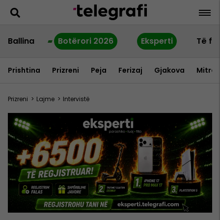
Ballina
Botërori 2026
Eksperti
Të fu
Prishtina
Prizreni
Peja
Ferizaj
Gjakova
Mitrov
Prizreni
>
Lajme
>
Intervistë