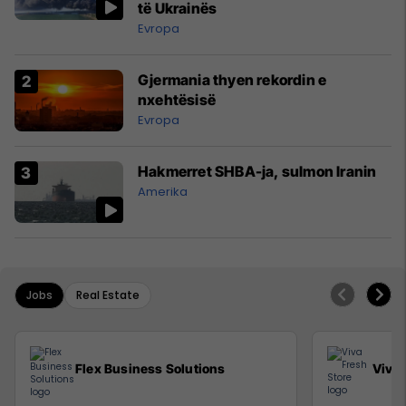
të Ukrainës
Evropa
Gjermania thyen rekordin e
nxehtësisë
Evropa
Hakmerret SHBA-ja, sulmon Iranin
Amerika
Jobs
Real Estate
Flex Business Solutions
Viva 