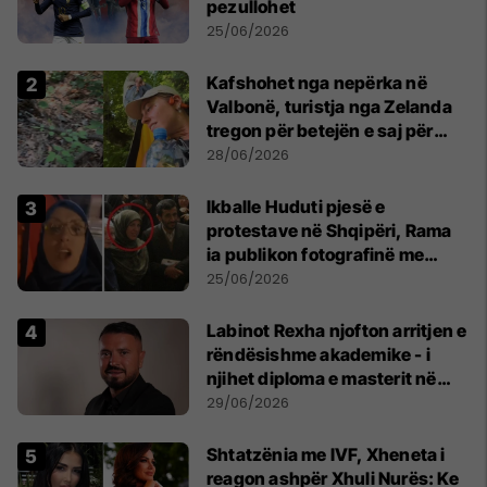
pezullohet
25/06/2026
Kafshohet nga nepërka në
Valbonë, turistja nga Zelanda
tregon për betejën e saj për
mbijetesë
28/06/2026
Ikballe Huduti pjesë e
protestave në Shqipëri, Rama
ia publikon fotografinë me
Ahmadinejadin e Iranit
25/06/2026
Labinot Rexha njofton arritjen e
rëndësishme akademike - i
njihet diploma e masterit në
Psikologji në Zvicër
29/06/2026
Shtatzënia me IVF, Xheneta i
reagon ashpër Xhuli Nurës: Ke