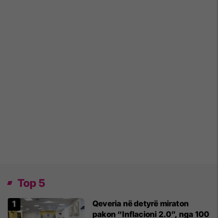
Top 5
Qeveria në detyrë miraton
pakon “Inflacioni 2.0”, nga 100