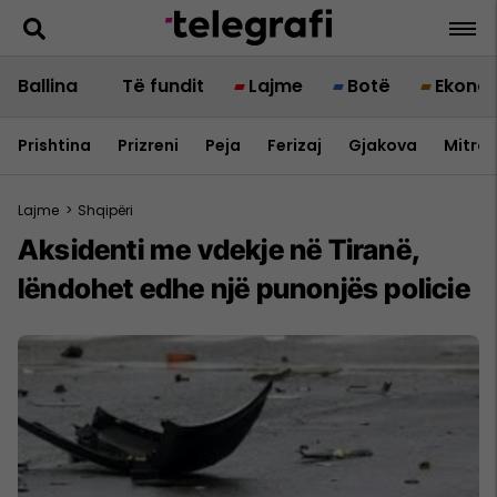
Ballina
Të fundit
Lajme
Botë
Ekono
Prishtina
Prizreni
Peja
Ferizaj
Gjakova
Mitrov
Lajme
>
Shqipëri
Aksidenti me vdekje në Tiranë,
lëndohet edhe një punonjës policie