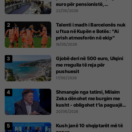
euro për pensionistë,
punëtorët privat, fëmijë dhe
22/05/2026
studentë
Talenti i madh i Barcelonës nuk
u ftua në Kupën e Botës: “Ai
prish atmosferën në ekip"
19/05/2026
Gjobë deri në 500 euro, Ulqini
me rregulla të reja për
pushuesit
17/05/2026
Shmangie nga tatimi, Milaim
Zeka dënohet me burgim me
kusht - obligohet t'ia paguajë
ATK-së 81 mijë euro
20/05/2026
Kush janë 10 shqiptarët më të
pasur