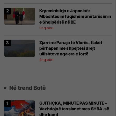
Kryeministrja e Japonisë:
Mbështesim fuqishëm anëtarësimin
e Shqipërisë në BE
Shqipëri
Zjarri në Panaja të Vlorës, flakët
përhapen me shpejtësi drejt
ullishteve nga era e fortë
Shqipëri
Në trend Botë
GJITHÇKA, MINUTË PAS MINUTE -
Vazhdojnë tensionet mes SHBA-së
dhe Iranit