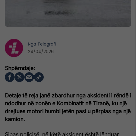
Nga
Telegrafi
24/04/2026
Detaje të reja janë zbardhur nga aksidenti i rëndë i
ndodhur në zonën e Kombinatit në Tiranë, ku një
drejtues motori humbi jetën pasi u përplas nga një
kamion.
Sipas policisë, në këtë aksident është lënduar