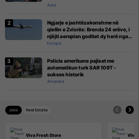
Azia
Ngjarje e jashtëzakonshme në
qiellin e Zvicrës: Brenda 24 orëve, i
njëjti aeroplan goditet dy herë nga
rrufeja
Evropa
Policia amerikane pajiset me
automatikun turk SAR 109T -
sukses historik
Amerika
Jobs
Real Estate
Viva Fresh Store
Viva 