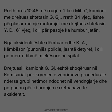
Rreth orës 10:45, në rrugën “Llazi Miho”, kamioni
me drejtues shtetasin G. Gj., rreth 34 vjeç, është
përplasur me një motomjet me drejtues shtetasin
Y. D., 61 vjeç, i cili për pasojë ka humbur jetën.
Nga aksidenti është dëmtuar edhe K. A.,
këmbësor (punonjës policie, jashtë detyre), i cili
po merr ndihmë mjekësore në spital.
Drejtuesi i kamionit G. Gj. është shoqëruar në
Komisariat për kryerjen e veprimeve procedurale
ndërsa grupi hetimor ndodhet në vendngjarje dhe
po punon për zbardhjen e rrethanave të
aksidentit.