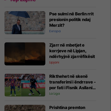
Pse sulmi në Berlin rrit
presionin politik ndaj
Merzit?
Evropa
Zjarr në mbetjet e
korrjeve në Lipjan,
ndërhyjnë zjarrëfikësit
Lipjani
Rikthehet në skenë
transferimi i ëndrrave -
por fati i Fisnik Asllanit
vazhdon të varet nga
La Liga
Ferran Torres
Prishtina premton