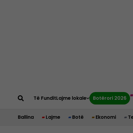
Të Fundit
Lajme lokale
Botërori 2026
Ballina
Lajme
Botë
Ekonomi
T