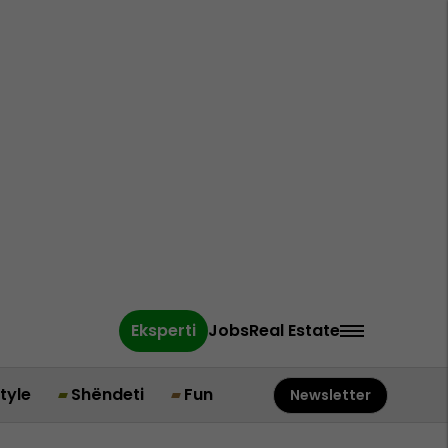
Eksperti
Jobs
Real Estate
style
Shëndeti
Fun
Newsletter