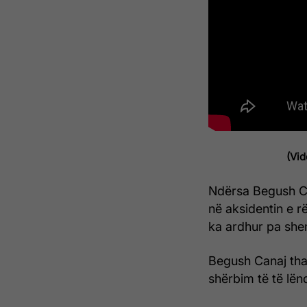
(Vid
Ndërsa Begush Ca
në aksidentin e r
ka ardhur pa shen
Begush Canaj tha 
shërbim të të lën