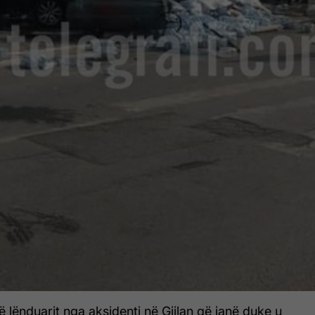
ë lënduarit nga aksidenti në Gjilan që janë duke u