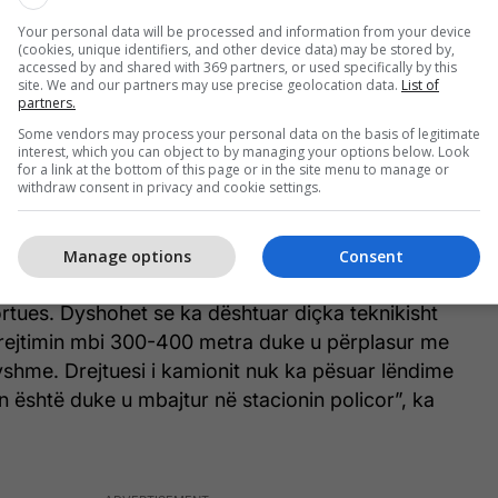
Your personal data will be processed and information from your device
(cookies, unique identifiers, and other device data) may be stored by,
tregoi se shkak i këtij aksidenti supozohet të jetë
accessed by and shared with 369 partners, or used specifically by this
një kamioni i cili shkaktoi këtë aksident zinxhiror në
site. We and our partners may use precise geolocation data.
List of
partners.
mjeteve.
Some vendors may process your personal data on the basis of legitimate
interest, which you can object to by managing your options below. Look
 ngjarjes. E konfirmojmë që ka qenë një aksident me
for a link at the bottom of this page or in the site menu to manage or
withdraw consent in privacy and cookie settings.
për fat të keq një person ka humbur jetën. Ka me
a të lënduar, janë në spital të Gjilanit për momentin.
 trajtim dhe spitali është mobilizuar dhe gjendja
Manage options
Consent
konshme. Aksidenti ka ndodhur për shkak të një
rtues. Dyshohet se ka dështuar diçka teknikisht
ejtimin mbi 300-400 metra duke u përplasur me
yshme. Drejtuesi i kamionit nuk ka pësuar lëndime
 është duke u mbajtur në stacionin policor”, ka