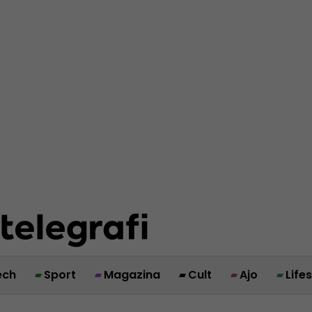
ech
Sport
Magazina
Cult
Ajo
Life