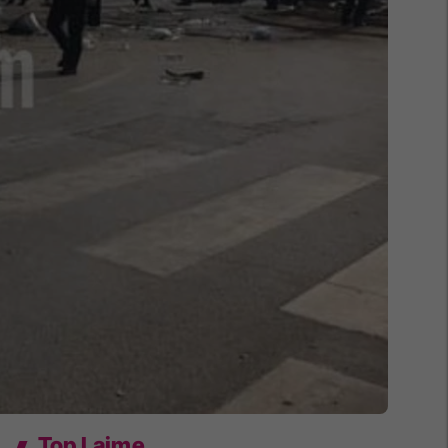
Top Lajme