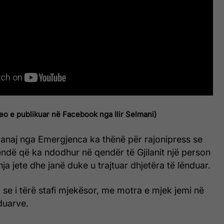
eo e publikuar në Facebook nga Ilir Selmani)
naj nga Emergjenca ka thënë për rajonipress se
ëndë që ka ndodhur në qendër të Gjilanit një person
ja jete dhe janë duke u trajtuar dhjetëra të lënduar.
se i tërë stafi mjekësor, me motra e mjek jemi në
duarve.