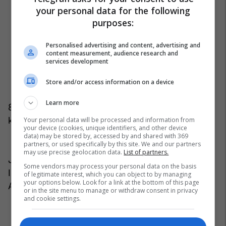
your personal data for the following
purposes:
Personalised advertising and content, advertising and
content measurement, audience research and
services development
Store and/or access information on a device
Learn more
8. Andaj në këtë situatë, më mbetet ta drejtoj
kontributin tim publik në dimensionin profesional.
Your personal data will be processed and information from
your device (cookies, unique identifiers, and other device
data) may be stored by, accessed by and shared with 369
partners, or used specifically by this site. We and our partners
may use precise geolocation data.
List of partners.
Ju faleminderit për bashkëpunim
Some vendors may process your personal data on the basis
I juaji,
of legitimate interest, which you can object to by managing
your options below. Look for a link at the bottom of this page
Afrim Kasolli
or in the site menu to manage or withdraw consent in privacy
and cookie settings.