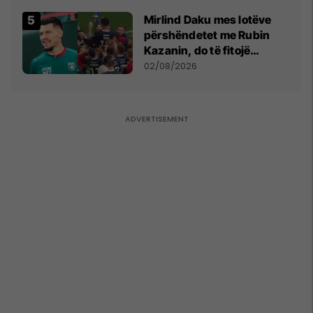
shpall gjendjen e luftës
Mirlind Daku mes lotëve
përshëndetet me Rubin
Kazanin, do të fitojë
miliona te Spartak Moska
02/08/2026