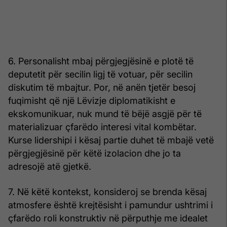
6. Personalisht mbaj përgjegjësinë e plotë të
deputetit për secilin ligj të votuar, për secilin
diskutim të mbajtur. Por, në anën tjetër besoj
fuqimisht që një Lëvizje diplomatikisht e
ekskomunikuar, nuk mund të bëjë asgjë për të
materializuar çfarëdo interesi vital kombëtar.
Kurse lidershipi i kësaj partie duhet të mbajë vetë
përgjegjësinë për këtë izolacion dhe jo ta
adresojë atë gjetkë.
7. Në këtë kontekst, konsideroj se brenda kësaj
atmosfere është krejtësisht i pamundur ushtrimi i
çfarëdo roli konstruktiv në përputhje me idealet