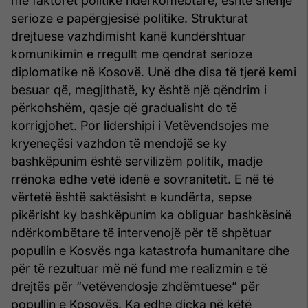
me faktorët politikë ndërkomëbtarë, është shenjë
serioze e papërgjesisë politike. Strukturat
drejtuese vazhdimisht kanë kundërshtuar
komunikimin e rregullt me qendrat serioze
diplomatike në Kosovë. Unë dhe disa të tjerë kemi
besuar që, megjithatë, ky është një qëndrim i
përkohshëm, qasje që gradualisht do të
korrigjohet. Por lidershipi i Vetëvendsojes me
kryeneçësi vazhdon të mendojë se ky
bashkëpunim është servilizëm politik, madje
rrënoka edhe vetë idenë e sovranitetit. E në të
vërtetë është saktësisht e kundërta, sepse
pikërisht ky bashkëpunim ka obliguar bashkësinë
ndërkombëtare të intervenojë për të shpëtuar
popullin e Kosvës nga katastrofa humanitare dhe
për të rezultuar më në fund me realizmin e të
drejtës për “vetëvendosje zhdëmtuese” për
popullin e Kosovës. Ka edhe dicka në këtë