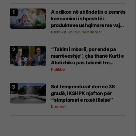
A ndikon në shëndetin e zemrës
konsumimi i shpeshtë i
produkteve ushqimore me vaj
palme (vajra të ngopura)?
Besnike Salihu
Shëndetësi
Shpjegon kardiologu Batalli
“Takim i mbarë, por ende pa
marrëveshje”, çka thanë Kurti e
Abdixhiku pas takimit tre
orësh?
Politikë
Sot temperaturat deri në 38
gradë, IKSHPK njofton për
“simptomat e nxehtësisë”
Kosovë