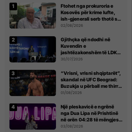
Ftohet nga prokuroria e
Kosovës për krime lufte,
ish-gjenerali serb thotë se
dikush e tradhtoi në
02/08/2026
Beograd
Gjithçka që ndodhi në
Kuvendin e
jashtëzakonshëm të LDK-
së
30/07/2026
“Vrisni, vrisni shqiptarët”,
skandal në UFC Beograd:
Buzukja u përball me thirrje
anti-shqiptare nga
01/08/2026
tribunat
Një pleskavicë e ngrënë
nga Dua Lipa në Prishtinë
në orën 04:28 të mëngjesit
- dhe bota digjitale serbe
03/08/2026