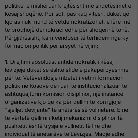
politike, e mishëruar krejtësisht me shqetësimet e
kësaj shoqërie. Por sot, pas kaq vitesh, duket që
kjo as nuk mund të vetdemokratizohet, e lëre më
të prodhojë demokraci edhe për shoqërinë tonë.
Përgjithësisht, kam vendosur të tërhiqem nga ky
formacion politik për arsyet në vijim;
1. Drejtimi absolutist antidemokratik i kësaj
lëvizjeje duket se është sfidë e pakapërcyeshme
për të. Vetëvendosje mbetet i vetmi formacion
politik në Kosovë që ruan te institucionalizuar të
ashtuquajturin komision disiplinor, një instancë
organizative kjo që ka për qëllim të korrigjojë
“sjelljet devijante” të anëtarësisë vullnetare. E në
të vërtetë qëllimi i këtij mekanizmi disiplinor të
pushtetit është trysja e vullnetit të lirë dhe
individual të anëtarëve të Lëvizjes. Madje edhe