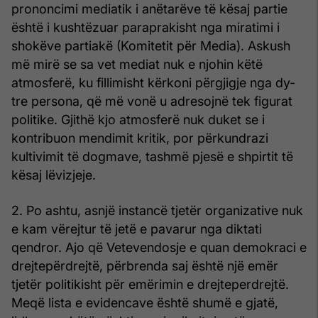
prononcimi mediatik i anëtarëve të kësaj partie
është i kushtëzuar paraprakisht nga miratimi i
shokëve partiakë (Komitetit për Media). Askush
më mirë se sa vet mediat nuk e njohin këtë
atmosferë, ku fillimisht kërkoni përgjigje nga dy-
tre persona, që më vonë u adresojnë tek figurat
politike. Gjithë kjo atmosferë nuk duket se i
kontribuon mendimit kritik, por përkundrazi
kultivimit të dogmave, tashmë pjesë e shpirtit të
kësaj lëvizjeje.
2. Po ashtu, asnjë instancë tjetër organizative nuk
e kam vërejtur të jetë e pavarur nga diktati
qendror. Ajo që Vetevendosje e quan demokraci e
drejtepërdrejtë, përbrenda saj është një emër
tjetër politikisht për emërimin e drejteperdrejtë.
Meqë lista e evidencave është shumë e gjatë,