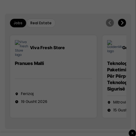
Jobs
Real Estate
Viva Fresh Store
Golde
Pranues Malli
Teknolog/e p
Paketimin e 
Për Përpunim
Teknolog/e 
Sigurisë së 
Ferizaj
19 Gusht 2026
Mitrovicë
15 Gusht 20
×