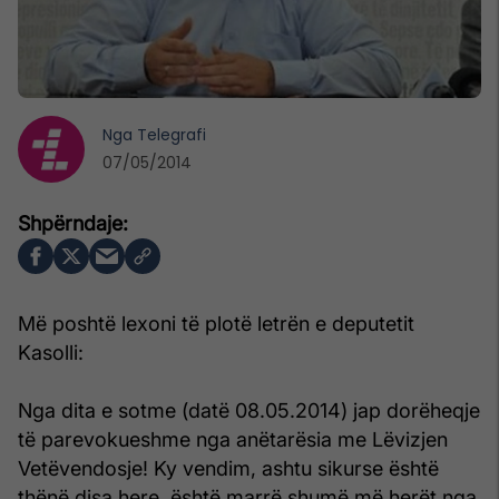
Nga
Telegrafi
07/05/2014
Më poshtë lexoni të plotë letrën e deputetit
Kasolli:
Nga dita e sotme (datë 08.05.2014) jap dorëheqje
të parevokueshme nga anëtarësia me Lëvizjen
Vetëvendosje! Ky vendim, ashtu sikurse është
thënë disa here, është marrë shumë më herët nga