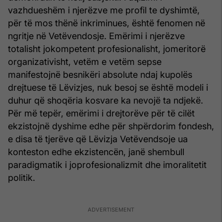
vazhdueshëm i njerëzve me profil te dyshimtë,
për të mos thënë inkriminues, është fenomen në
ngritje në Vetëvendosje. Emërimi i njerëzve
totalisht jokompetent profesionalisht, jomeritorë
organizativisht, vetëm e vetëm sepse
manifestojnë besnikëri absolute ndaj kupolës
drejtuese të Lëvizjes, nuk besoj se është modeli i
duhur që shoqëria kosvare ka nevojë ta ndjekë.
Për më tepër, emërimi i drejtorëve për të cilët
ekzistojnë dyshime edhe për shpërdorim fondesh,
e disa të tjerëve që Lëvizja Vetëvendsoje ua
konteston edhe ekzistencën, janë shembull
paradigmatik i joprofesionalizmit dhe imoralitetit
politik.