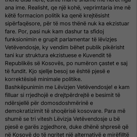
ana ime. Realisht, qe një kohë, veprimtaria ime në
këtë formacion politik ka qenë krejtësisht
sipërfaqësore, për të mos thënë nuk ka ekzistuar
fare. Por, pasi nuk kam dashur ta sfidoj
funksionimin e grupit parlamentar të lëvizjes
Vetëvendosje, ky vendim bëhet publik pikërisht
tani kur struktura ekzistuese e Kuvendit të
Republikës së Kosovës, po numëron çastet e saj
të fundit. Kjo sjellje besoj se është pjesë e
korrektësisë minimale politike.
Bashkëpunimin me Lëvizjen Vetëvendosje! e kam
filluar si rrjedhojë e drejtpërdrejtë e besimit të
ndërsjellë për domosdoshmërinë e
demokratizimit të shoqërisë kosovare. Para më
shumë se tri vitesh Lëvizja Vetëvendosje u bë
pjesë e garës zgjedhore, duke dhënë shpresë që
në Kosovë do të ngritet një alternativë e mirëfilltë