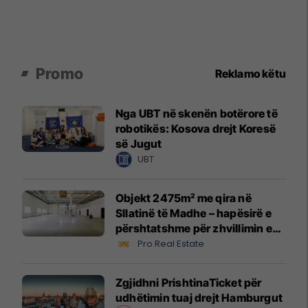
Promo
Reklamo këtu
Nga UBT në skenën botërore të
robotikës: Kosova drejt Koresë
së Jugut
UBT
Objekt 2475m² me qira në
Sllatinë të Madhe – hapësirë e
përshtatshme për zhvillimin e
biznesit #16068
Pro Real Estate
Zgjidhni PrishtinaTicket për
udhëtimin tuaj drejt Hamburgut