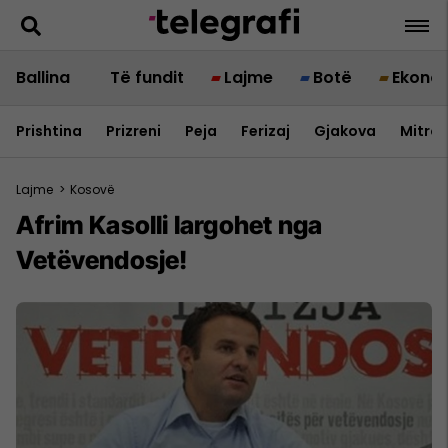
Ballina
Të fundit
Lajme
Botë
Ekono
Prishtina
Prizreni
Peja
Ferizaj
Gjakova
Mitrov
Lajme
>
Kosovë
Afrim Kasolli largohet nga
Vetëvendosje!