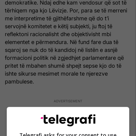
demokratike. Ndaj edhe kam vendosur që sot të
tërhiqem nga kjo Lëvizje. Por, para se të merreni
me interpretime të gjithëfarshme që do t’i
servojnë komitetet e këtij subjekti, ju ftoj të
reflektoni racionalisht dhe objektivisht mbi
elementet e përmendura. Në fund fare dua të
sqaroj se nuk do të kandidoj në listën e asnjë
formacioni politik në zgjedhjet parlamentare që
pritet të mbahen shumë shpejt sepse kjo do të
ishte sikurse mesimet morale te njerezve
pambulese.
Telegrafi asks for your consent to use