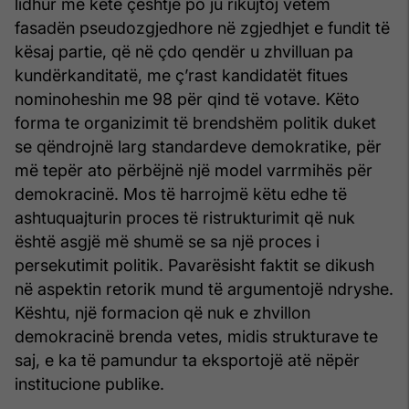
lidhur me këtë çështje po ju rikujtoj vetëm
fasadën pseudozgjedhore në zgjedhjet e fundit të
kësaj partie, që në çdo qendër u zhvilluan pa
kundërkanditatë, me ç’rast kandidatët fitues
nominoheshin me 98 për qind të votave. Këto
forma te organizimit të brendshëm politik duket
se qëndrojnë larg standardeve demokratike, për
më tepër ato përbëjnë një model varrmihës për
demokracinë. Mos të harrojmë këtu edhe të
ashtuquajturin proces të ristrukturimit që nuk
është asgjë më shumë se sa një proces i
persekutimit politik. Pavarësisht faktit se dikush
në aspektin retorik mund të argumentojë ndryshe.
Kështu, një formacion që nuk e zhvillon
demokracinë brenda vetes, midis strukturave te
saj, e ka të pamundur ta eksportojë atë nëpër
institucione publike.