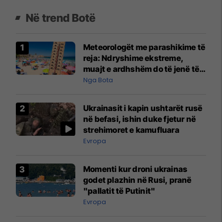
Në trend Botë
Meteorologët me parashikime të
reja: Ndryshime ekstreme,
muajt e ardhshëm do të jenë të
pazakontë
Nga Bota
Ukrainasit i kapin ushtarët rusë
në befasi, ishin duke fjetur në
strehimoret e kamufluara
Evropa
Momenti kur droni ukrainas
godet plazhin në Rusi, pranë
"pallatit të Putinit"
Evropa