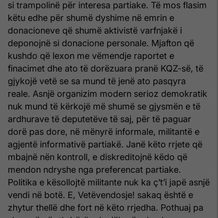
si trampolinë për interesa partiake. Të mos flasim
këtu edhe për shumë dyshime në emrin e
donacioneve që shumë aktivistë varfnjakë i
deponojnë si donacione personale. Mjafton që
kushdo që lexon me vëmendje raportet e
finacimet dhe ato të dorëzuara pranë KQZ-së, të
gjykojë vetë se sa mund të jenë ato pasqyra
reale. Asnjë organizim modern serioz demokratik
nuk mund të kërkojë më shumë se gjysmën e të
ardhurave të deputetëve të saj, për të paguar
dorë pas dore, në mënyrë informale, militantë e
agjentë informativë partiakë. Janë këto rrjete që
mbajnë nën kontroll, e diskreditojnë këdo që
mendon ndryshe nga preferencat partiake.
Politika e kësollojtë militante nuk ka ç’t’i japë asnjë
vendi në botë. E, Vetëvendosje! sakaq është e
zhytur thellë dhe fort në këto rrjedha. Pothuaj pa