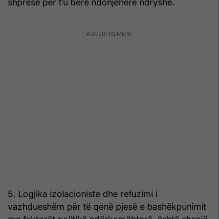
shpresë për t’u bërë ndonjëherë ndryshe.
5. Logjika izolacioniste dhe refuzimi i
vazhdueshëm për të qenë pjesë e bashëkpunimit