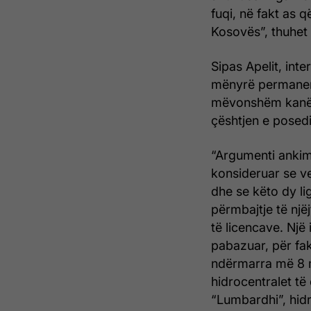
fuqi, në fakt as 
Kosovës”, thuhet
Sipas Apelit, int
mënyrë permanente
mëvonshëm kanë p
çështjen e posedi
“Argumenti ankimo
konsideruar se v
dhe se këto dy lig
përmbajtje të një
të licencave. Një 
pabazuar, për fak
ndërmarra më 8 m
hidrocentralet të 
“Lumbardhi”, hidr