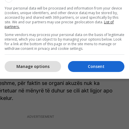
të dispozitave të procedurës penale.
Your personal data will be processed and information from your device
(cookies, unique identifiers, and other device data) may be stored by,
katës së shkallës se parë nuk përmban shkelje
accessed by and shared with 369 partners, or used specifically by this
site. We and our partners may use precise geolocation data.
List of
ozitave të procedurës penale, edhe pse prokurori
partners.
referohet specifikisht ndonjë dispozitë për shkelje
Some vendors may process your personal data on the basis of legitimate
bajtjen e ankesës. Kolegji çmon se dispozitivi i
interest, which you can object to by managing your options below. Look
for a link at the bottom of this page or in the site menu to manage or
 i kuptueshëm, në të nuk ekzistojnë kundërthënie
withdraw consent in privacy and cookie settings.
me arsyet e tij, është i qartë dhe konkret”, thuhet
on “Betimi për Drejtësi”.
Manage options
Consent
j vendimi është vlerësuar se pretendimet e prokurorit
eshme, për faktin se organi akuzës nuk ka
tetuar në mënyrë të duhur se cili akt ligjor apo
kelur.