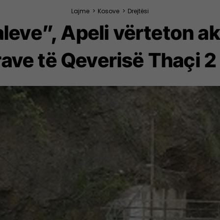
Lajme
>
Kosove
>
Drejtësi
leve”, Apeli vërteton ak
rave të Qeverisë Thaçi 2 