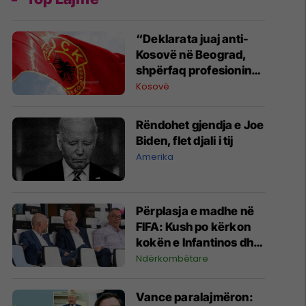
“Deklarata juaj anti-
Kosovë në Beograd,
shpërfaq profesionin
tënd para se të
Kosovë
bëheshe president”,
OVL e UÇK-së i reagon
Rëndohet gjendja e Joe
Zelenskyt
Biden, flet djali i tij
Amerika
Përplasja e madhe në
FIFA: Kush po kërkon
kokën e Infantinos dhe
kush po e mbron?
Ndërkombëtare
Vance paralajmëron: