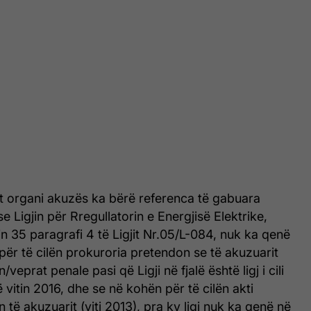
t organi akuzës ka bërë referenca të gabuara
se Ligjin për Rregullatorin e Energjisë Elektrike,
in 35 paragrafi 4 të Ligjit Nr.05/L-084, nuk ka qenë
për të cilën prokuroria pretendon se të akuzuarit
veprat penale pasi që Ligji në fjalë është ligj i cili
 vitin 2016, dhe se në kohën për të cilën akti
 të akuzuarit (viti 2013), pra ky ligj nuk ka qenë në