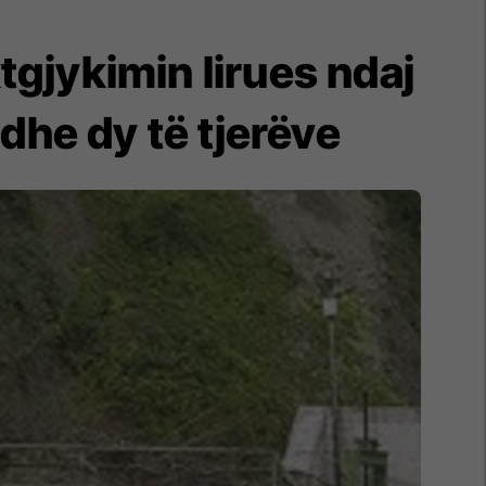
tgjykimin lirues ndaj
dhe dy të tjerëve