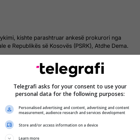
jykimi, kishte parashtruar ankesë prokurori nga
ale e Republikës së Kosovës (PSRK), Atdhe Dema.
urorisë Speciale në ankesë, thekson se aktgjykimi i
 shkelje esenciale të dispozitave të procedurës
të dispozitave të lartshënuara, është i
Telegrafi asks for your consent to use your
ndërthënës dhe nuk përmban arsyet për faktet
personal data for the following purposes:
shtu aktgjykimi i ankimuar nuk përmban arsye të
 vendimtare”, thuhet në vendimin e Apelit.
Personalised advertising and content, advertising and content
measurement, audience research and services development
 Apelit më 27 mars 2023 ka refuzuar ankesën e
Store and/or access information on a device
etimin se shkalla e parë nuk është përfshirë me
 të dispozitave të procedurës penale, e as që ka
Learn more