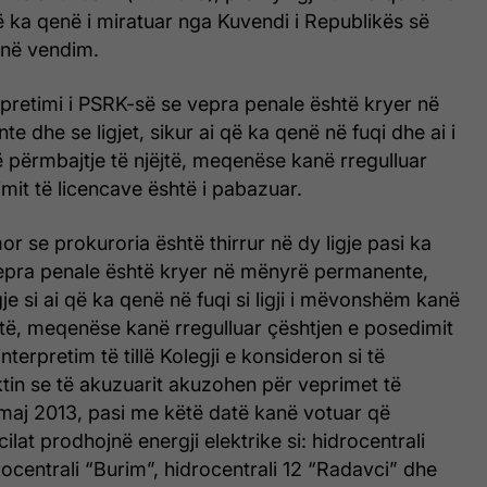
që ka qenë i miratuar nga Kuvendi i Republikës së
 në vendim.
erpretimi i PSRK-së se vepra penale është kryer në
 dhe se ligjet, sikur ai që ka qenë në fuqi dhe ai i
ërmbajtje të njëjtë, meqenëse kanë rregulluar
mit të licencave është i pabazuar.
r se prokuroria është thirrur në dy ligje pasi ka
epra penale është kryer në mënyrë permanente,
je si ai që ka qenë në fuqi si ligji i mëvonshëm kanë
jtë, meqenëse kanë rregulluar çështjen e posedimit
interpretim të tillë Kolegji e konsideron si të
tin se të akuzuarit akuzohen për veprimet të
aj 2013, pasi me këtë datë kanë votuar që
cilat prodhojnë energji elektrike si: hidrocentrali
ocentrali “Burim”, hidrocentrali 12 “Radavci” dhe