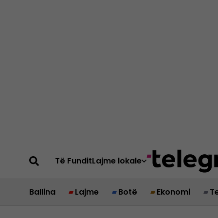
Të Fundit
Lajme lokale
Ballina
Lajme
Botë
Ekonomi
T