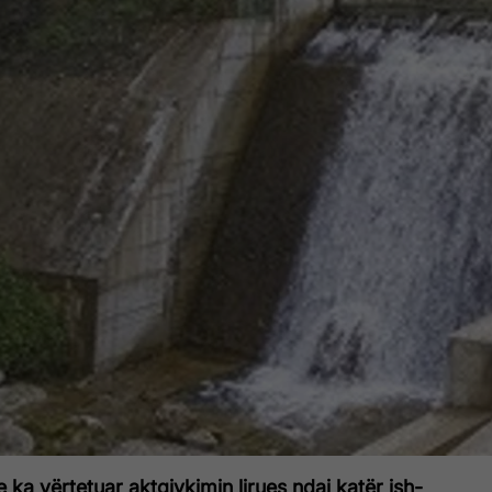
e ka vërtetuar aktgjykimin lirues ndaj katër ish-