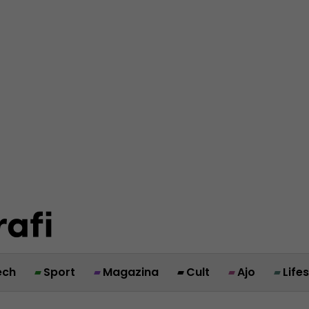
ech
Sport
Magazina
Cult
Ajo
Life