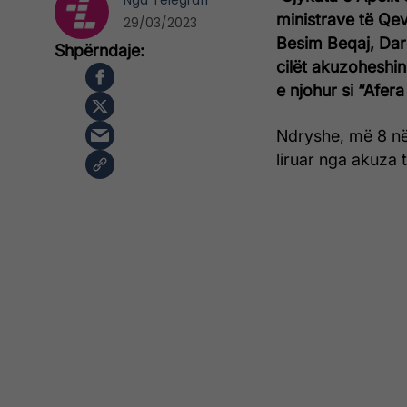
Nga
Telegrafi
ministrave të Qe
29/03/2023
Besim Beqaj, Dar
cilët akuzoheshin
e njohur si “Afer
Ndryshe, më 8 në
liruar nga akuza t