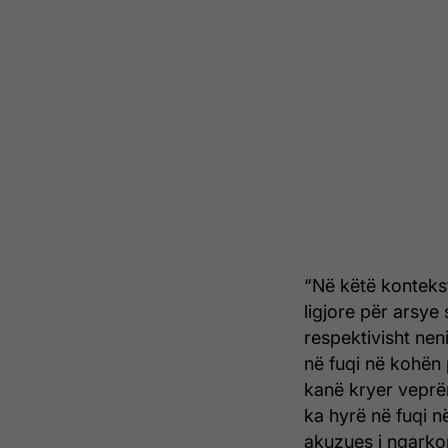
“Në këtë konteks
ligjore për arsye 
respektivisht nen
në fuqi në kohën 
kanë kryer veprën/
ka hyrë në fuqi në
akuzues i ngarkon