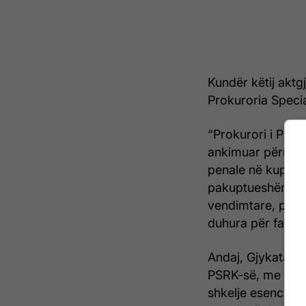
Kundër këtij aktg
Prokuroria Speci
“Prokurori i Prok
ankimuar përmban
penale në kuptim 
pakuptueshëm, ku
vendimtare, po a
duhura për faktet
Andaj, Gjykata e
PSRK-së, me arsy
shkelje esenciale