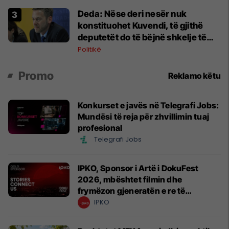
Deda: Nëse deri nesër nuk
konstituohet Kuvendi, të gjithë
deputetët do të bëjnë shkelje të
rëndë kushtetuese
Politikë
Promo
Reklamo këtu
Konkurset e javës në Telegrafi Jobs:
Mundësi të reja për zhvillimin tuaj
profesional
Telegrafi Jobs
IPKO, Sponsor i Artë i DokuFest
2026, mbështet filmin dhe
frymëzon gjeneratën e re të
krijuesve
IPKO