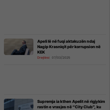
Apeli lë në fuqi aktakuzën ndaj
Nagip Krasniqit për korrupsion në
KEK
Drejtësi
07/03/2025
Supremja ia kthen Apelit në rigjykim
rastin e vrasjes në “City Club”, ku