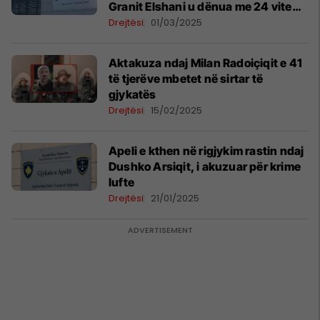
Granit Elshani u dënua me 24 vite
burgim
Drejtësi
01/03/2025
Aktakuza ndaj Milan Radoiçiqit e 41
të tjerëve mbetet në sirtar të
gjykatës
Drejtësi
15/02/2025
Apeli e kthen në rigjykim rastin ndaj
Dushko Arsiqit, i akuzuar për krime
lufte
Drejtësi
21/01/2025