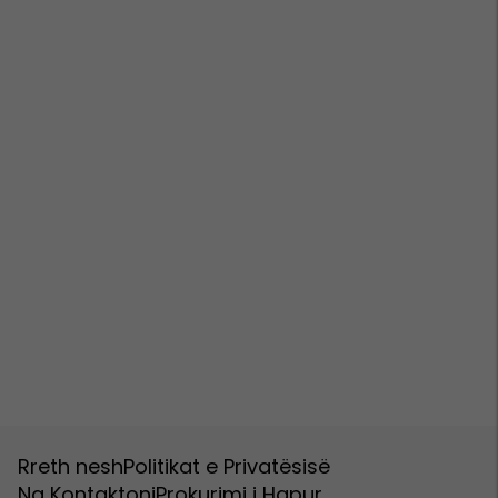
Rreth nesh
Politikat e Privatësisë
Na Kontaktoni
Prokurimi i Hapur