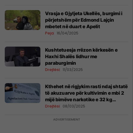
Vrasja e Gjyljeta Ukellës, burgimi i
përjetshëm për Edmond Lajçin
mbetet në duart e Apelit
Peja
16/04/2025
Kushtetuesja rrëzon kërkesën e
Haxhi Shalës lidhur me
paraburgimin
Drejtësi
11/03/2025
Kthehet në rigjykim rasti ndaj shtatë
të akuzuarve për kultivimin e mbi 2
mijë bimëve narkotike e 32 kg
marihuanë
Drejtësi
08/03/2025