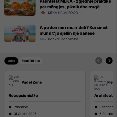
Pashtetat MEKA - zgjedhje praktike
për mëngjes, piknik dhe rrugë
MEKA HALAL FOOD
A po don me rrnu n’deti? Kursimet
mund t’ju sjellin një banesë
Banka Ekonomike
Jobs
Real Estate
Padel Zone
Flex 
Recepsionist/e
Architect
Prishtine
Prishtinë
31 Gusht 2026
6 Shtator 