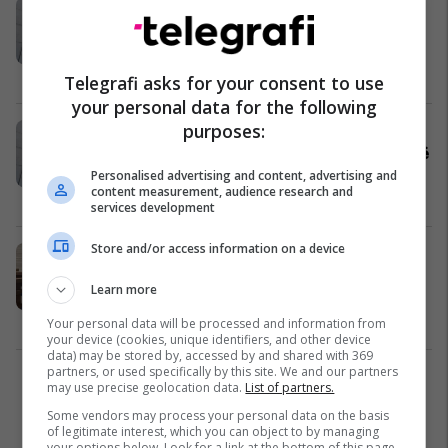
Apeli e kthen në rigjykim rastin e
vrasjes së xhaxhait nga nipi i tij në
Kijevë të Malishevës
Drejtësi
29/10/2024
Telegrafi asks for your consent to use
your personal data for the following
purposes:
Rasti “Subvencionet 4”, Apeli
vërteton dënimin me burg dhe gjobë
për dy të akuzuarit
Personalised advertising and content, advertising and
content measurement, audience research and
Drejtësi
20/10/2024
services development
Store and/or access information on a device
Apeli refuzon kërkesën për hedhjen
e aktakuzës ndaj ministres Gërvalla
Learn more
për mosdeklarim të pasurisë
Drejtësi
16/10/2024
Your personal data will be processed and information from
your device (cookies, unique identifiers, and other device
data) may be stored by, accessed by and shared with 369
partners, or used specifically by this site. We and our partners
1
may use precise geolocation data.
List of partners.
Some vendors may process your personal data on the basis
of legitimate interest, which you can object to by managing
your options below. Look for a link at the bottom of this page