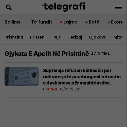
Ballina
Të fundit
Lajme
Botë
Ekono
Prishtina
Prizreni
Peja
Ferizaj
Gjakova
Mitrov
Gjykata E Apelit Në Prishtinë
107 Artikuj
Supremja refuzon kërkesën për
ndërprerje të paraburgimit në rastin
e dyshimeve për mashtrim dhe
falsifikim dokumentesh me prona në
Drejtësi
15/05/2026
lagjen Veternik