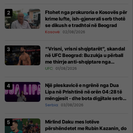
Ftohet nga prokuroria e Kosovës për
krime lufte, ish-gjenerali serb thotë
se dikush e tradhtoi në Beograd
Kosovë
02/08/2026
“Vrisni, vrisni shqiptarët”, skandal
në UFC Beograd: Buzukja u përball
me thirrje anti-shqiptare nga
tribunat
UFC
01/08/2026
Një pleskavicë e ngrënë nga Dua
Lipa në Prishtinë në orën 04:28 të
mëngjesit - dhe bota digjitale serbe
shpall gjendjen e luftës
Serbia
03/08/2026
Mirlind Daku mes lotëve
përshëndetet me Rubin Kazanin, do