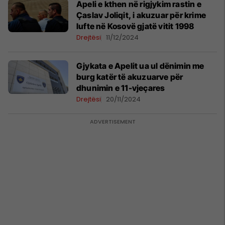
Apeli e kthen në rigjykim rastin e
Çaslav Joliqit, i akuzuar për krime
lufte në Kosovë gjatë vitit 1998
Drejtësi
11/12/2024
Gjykata e Apelit ua ul dënimin me
burg katër të akuzuarve për
dhunimin e 11-vjeçares
Drejtësi
20/11/2024