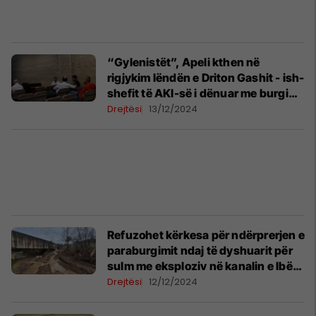
“Gylenistët”, Apeli kthen në
rigjykim lëndën e Driton Gashit - ish-
shefit të AKI-së i dënuar me burgim
nga shkalla e parë
Drejtësi
13/12/2024
Refuzohet kërkesa për ndërprerjen e
paraburgimit ndaj të dyshuarit për
sulm me eksploziv në kanalin e Ibër-
Lepencit
Drejtësi
12/12/2024