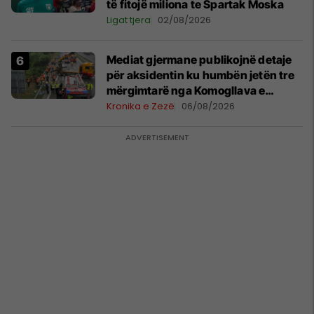
të fitojë miliona te Spartak Moska
Ligat tjera
02/08/2026
Mediat gjermane publikojnë detaje
për aksidentin ku humbën jetën tre
mërgimtarë nga Komogllava e
Ferizajt
Kronika e Zezë
06/08/2026