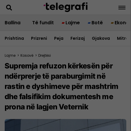
Ballina
Të fundit
Lajme
Botë
Ekono
Prishtina
Prizreni
Peja
Ferizaj
Gjakova
Mitrov
Lajme
>
Kosovë
>
Drejtësi
Supremja refuzon kërkesën për
ndërprerje të paraburgimit në
rastin e dyshimeve për mashtrim
dhe falsifikim dokumentesh me
prona në lagjen Veternik