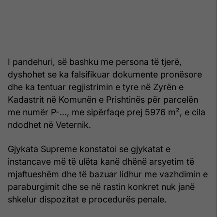
I pandehuri, së bashku me persona të tjerë,
dyshohet se ka falsifikuar dokumente pronësore
dhe ka tentuar regjistrimin e tyre në Zyrën e
Kadastrit në Komunën e Prishtinës për parcelën
me numër P-..., me sipërfaqe prej 5976 m², e cila
ndodhet në Veternik.
Gjykata Supreme konstatoi se gjykatat e
instancave më të ulëta kanë dhënë arsyetim të
mjaftueshëm dhe të bazuar lidhur me vazhdimin e
paraburgimit dhe se në rastin konkret nuk janë
shkelur dispozitat e procedurës penale.