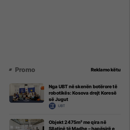
Promo
Reklamo këtu
Nga UBT në skenën botërore të
robotikës: Kosova drejt Koresë
së Jugut
UBT
Objekt 2475m² me qira në
Sllatinë të Madhe – hapësirë e