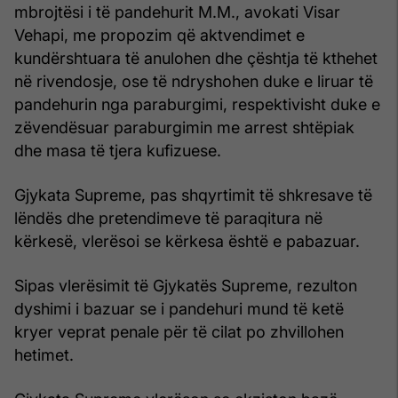
mbrojtësi i të pandehurit M.M., avokati Visar
Vehapi, me propozim që aktvendimet e
kundërshtuara të anulohen dhe çështja të kthehet
në rivendosje, ose të ndryshohen duke e liruar të
pandehurin nga paraburgimi, respektivisht duke e
zëvendësuar paraburgimin me arrest shtëpiak
dhe masa të tjera kufizuese.
Gjykata Supreme, pas shqyrtimit të shkresave të
lëndës dhe pretendimeve të paraqitura në
kërkesë, vlerësoi se kërkesa është e pabazuar.
Sipas vlerësimit të Gjykatës Supreme, rezulton
dyshimi i bazuar se i pandehuri mund të ketë
kryer veprat penale për të cilat po zhvillohen
hetimet.