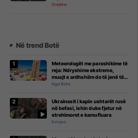
drejtësisë
Drejtësi
Në trend Botë
Meteorologët me parashikime të
reja: Ndryshime ekstreme,
muajt e ardhshëm do të jenë të
pazakontë
Nga Bota
Ukrainasit i kapin ushtarët rusë
në befasi, ishin duke fjetur në
strehimoret e kamufluara
Evropa