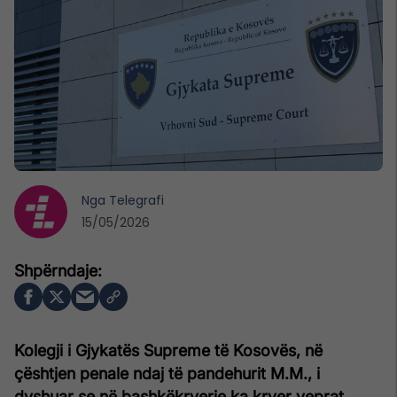
Nga
Telegrafi
15/05/2026
Kolegji i Gjykatës Supreme të Kosovës, në
çështjen penale ndaj të pandehurit M.M., i
dyshuar se në bashkëkryerje ka kryer veprat