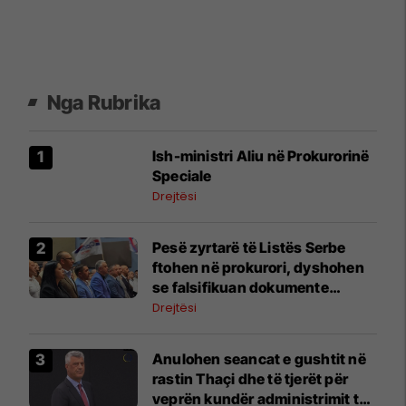
Nga Rubrika
Ish-ministri ​Aliu në Prokurorinë
Speciale
Drejtësi
Pesë zyrtarë të Listës Serbe
ftohen në prokurori, dyshohen
se falsifikuan dokumente
komunale
Drejtësi
Anulohen seancat e gushtit në
rastin Thaçi dhe të tjerët për
veprën kundër administrimit të