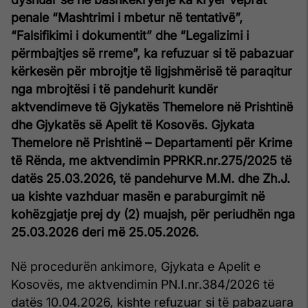
penale “Mashtrimi i mbetur në tentativë”,
“Falsifikimi i dokumentit” dhe “Legalizimi i
përmbajtjes së rreme”, ka refuzuar si të pabazuar
kërkesën për mbrojtje të ligjshmërisë të paraqitur
nga mbrojtësi i të pandehurit kundër
aktvendimeve të Gjykatës Themelore në Prishtinë
dhe Gjykatës së Apelit të Kosovës. Gjykata
Themelore në Prishtinë – Departamenti për Krime
të Rënda, me aktvendimin PPRKR.nr.275/2025 të
datës 25.03.2026, të pandehurve M.M. dhe Zh.J.
ua kishte vazhduar masën e paraburgimit në
kohëzgjatje prej dy (2) muajsh, për periudhën nga
25.03.2026 deri më 25.05.2026.
Në procedurën ankimore, Gjykata e Apelit e
Kosovës, me aktvendimin PN.I.nr.384/2026 të
datës 10.04.2026, kishte refuzuar si të pabazuara