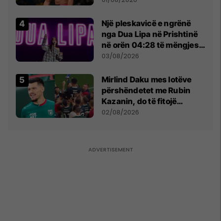
tribunat
Një pleskavicë e ngrënë
nga Dua Lipa në Prishtinë
në orën 04:28 të mëngjesit
- dhe bota digjitale serbe
03/08/2026
shpall gjendjen e luftës
Mirlind Daku mes lotëve
përshëndetet me Rubin
Kazanin, do të fitojë
miliona te Spartak Moska
02/08/2026