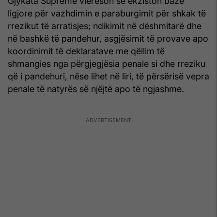
Gjykata Supreme vlerëson se ekziston bazë
ligjore për vazhdimin e paraburgimit për shkak të
rrezikut të arratisjes; ndikimit në dëshmitarë dhe
në bashkë të pandehur, asgjësimit të provave apo
koordinimit të deklaratave me qëllim të
shmangies nga përgjegjësia penale si dhe rreziku
që i pandehuri, nëse lihet në liri, të përsërisë vepra
penale të natyrës së njëjtë apo të ngjashme.