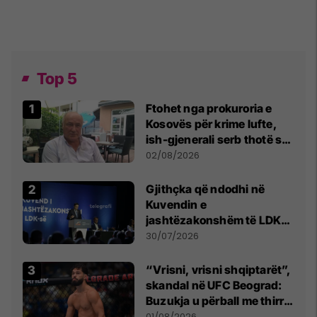
Top 5
Ftohet nga prokuroria e
Kosovës për krime lufte,
ish-gjenerali serb thotë se
dikush e tradhtoi në
02/08/2026
Beograd
Gjithçka që ndodhi në
Kuvendin e
jashtëzakonshëm të LDK-
së
30/07/2026
“Vrisni, vrisni shqiptarët”,
skandal në UFC Beograd:
Buzukja u përball me thirrje
anti-shqiptare nga
01/08/2026