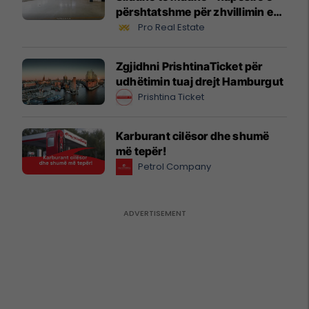
përshtatshme për zhvillimin e
biznesit #16068
Pro Real Estate
Zgjidhni PrishtinaTicket për
udhëtimin tuaj drejt Hamburgut
Prishtina Ticket
Karburant cilësor dhe shumë
më tepër!
Petrol Company