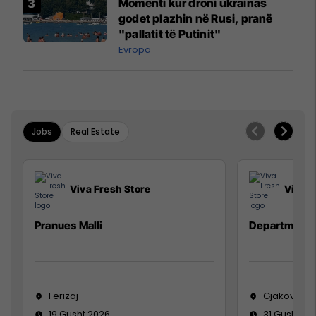
Momenti kur droni ukrainas
godet plazhin në Rusi, pranë
"pallatit të Putinit"
Evropa
Jobs
Real Estate
Viva Fresh Store
Viva F
Pranues Malli
Department
Ferizaj
Gjakovë
19 Gusht 2026
31 Gusht 20