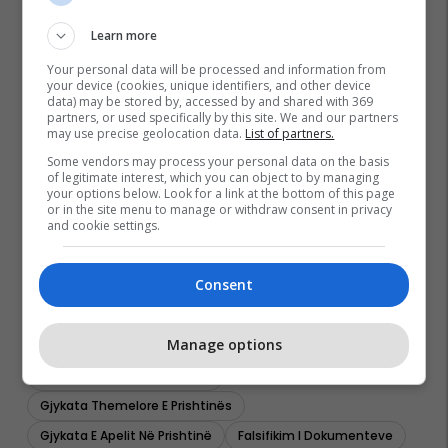
Learn more
Your personal data will be processed and information from
your device (cookies, unique identifiers, and other device
data) may be stored by, accessed by and shared with 369
partners, or used specifically by this site. We and our partners
may use precise geolocation data.
List of partners.
Some vendors may process your personal data on the basis
of legitimate interest, which you can object to by managing
your options below. Look for a link at the bottom of this page
or in the site menu to manage or withdraw consent in privacy
and cookie settings.
Consent
Manage options
Gjykata Supreme E Kosovës
Gjykata Themelore E Prishtinës
Gjykata E Apelit Në Prishtinë
Falsifikim I Dokumenteve