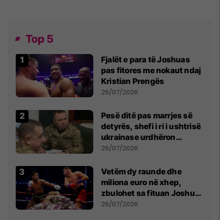
Top 5
Fjalët e para të Joshuas
pas fitores me nokaut ndaj
Kristian Prengës
26/07/2026
Pesë ditë pas marrjes së
detyrës, shefi i ri i ushtrisë
ukrainase urdhëron
kontroll të madh
26/07/2026
Vetëm dy raunde dhe
miliona euro në xhep,
zbulohet sa fituan Joshua
e Prenga
26/07/2026