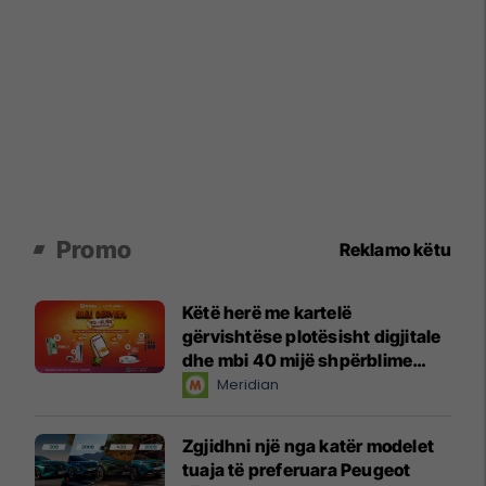
Promo
Reklamo këtu
Këtë herë me kartelë
gërvishtëse plotësisht digjitale
dhe mbi 40 mijë shpërblime
instant!
Meridian
Zgjidhni një nga katër modelet
tuaja të preferuara Peugeot