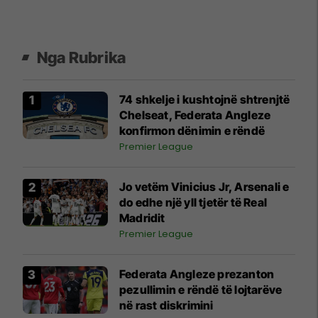
Nga Rubrika
74 shkelje i kushtojnë shtrenjtë
Chelseat, Federata Angleze
konfirmon dënimin e rëndë
Premier League
Jo vetëm Vinicius Jr, Arsenali e
do edhe një yll tjetër të Real
Madridit
Premier League
Federata Angleze prezanton
pezullimin e rëndë të lojtarëve
në rast diskrimini