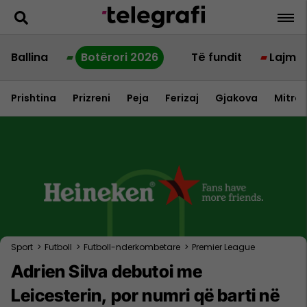
Ballina
Botërori 2026
Të fundit
Lajme
Prishtina
Prizreni
Peja
Ferizaj
Gjakova
Mitrov
Sport
>
Futboll
>
Futboll-nderkombetare
>
Premier League
Adrien Silva debutoi me
Leicesterin, por numri që barti në