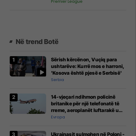
Premier League
Në trend Botë
Sërish kërcënon, Vuçiq para
ushtarëve: Kurrë mos e harroni,
'Kosova është pjesë e Serbisë'
Serbia
14-vjeçari ndihmon policinë
britanike për një telefonatë të
rreme, aeroplanët luftarakë u
ngritën në ajër për të
Evropa
interceptuar fluturaken e Qatar
Airways që po shkonte drejt
Ukrainasit sulmohen në Poloni -