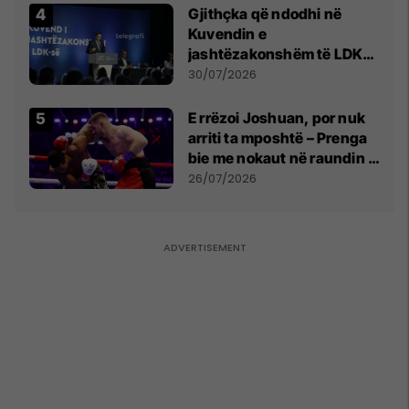
Gjithçka që ndodhi në
Kuvendin e
jashtëzakonshëm të LDK-
së
30/07/2026
E rrëzoi Joshuan, por nuk
arriti ta mposhtë – Prenga
bie me nokaut në raundin e
dytë
26/07/2026