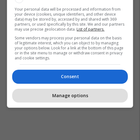
Adrien Silva
Leicester City
Premier League
Your personal data will be processed and information from
your device (cookies, unique identifiers, and other device
data) may be stored by, accessed by and shared with 369
partners, or used specifically by this site. We and our partners
may use precise geolocation data.
List of partners.
Some vendors may process your personal data on the basis
of legitimate interest, which you can object to by managing
your options below. Look for a link at the bottom of this page
or in the site menu to manage or withdraw consent in privacy
and cookie settings.
Consent
Manage options