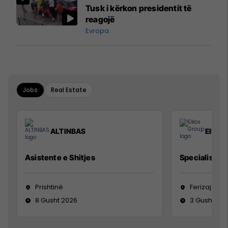
Mançesterit
Tusk i kërkon presidentit të
reagojë
Evropa
Jobs
Real Estate
ALTINBAS
Elkos
Asistente e Shitjes
Specialist Mi
Prishtinë
Ferizaj
8 Gusht 2026
3 Gusht 20