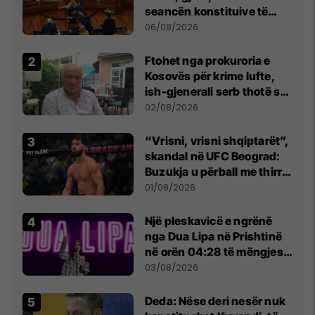
seancën konstituive të
Kuvendit
06/08/2026
Ftohet nga prokuroria e
Kosovës për krime lufte,
ish-gjenerali serb thotë se
dikush e tradhtoi në
02/08/2026
Beograd
“Vrisni, vrisni shqiptarët”,
skandal në UFC Beograd:
Buzukja u përball me thirrje
anti-shqiptare nga
01/08/2026
tribunat
Një pleskavicë e ngrënë
nga Dua Lipa në Prishtinë
në orën 04:28 të mëngjesit
- dhe bota digjitale serbe
03/08/2026
shpall gjendjen e luftës
Deda: Nëse deri nesër nuk