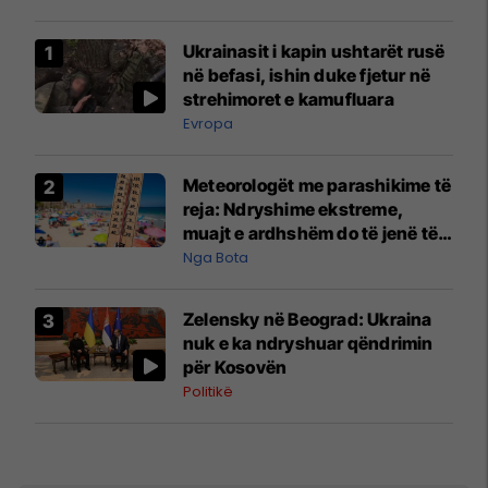
Ukrainasit i kapin ushtarët rusë
në befasi, ishin duke fjetur në
strehimoret e kamufluara
Evropa
Meteorologët me parashikime të
reja: Ndryshime ekstreme,
muajt e ardhshëm do të jenë të
pazakontë
Nga Bota
Zelensky në Beograd: Ukraina
nuk e ka ndryshuar qëndrimin
për Kosovën
Politikë