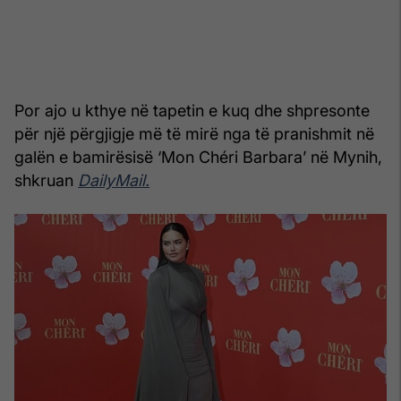
Por ajo u kthye në tapetin e kuq dhe shpresonte
për një përgjigje më të mirë nga të pranishmit në
galën e bamirësisë ‘Mon Chéri Barbara’ në Mynih,
shkruan
DailyMail.