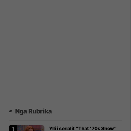
Nga Rubrika
Ylli i serialit “That ’70s Show”