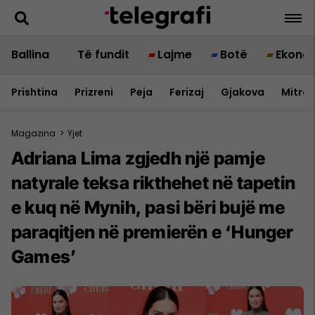
Ballina
Të fundit
Lajme
Botë
Ekono
Prishtina
Prizreni
Peja
Ferizaj
Gjakova
Mitrov
Magazina
>
Yjet
Adriana Lima zgjedh një pamje
natyrale teksa rikthehet në tapetin
e kuq në Mynih, pasi bëri bujë me
paraqitjen në premierën e ‘Hunger
Games’