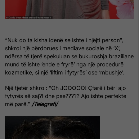
“Nuk do ta kisha idenë se ishte i njëjti person”,
shkroi një përdorues i mediave sociale në ‘X’,
ndërsa të tjerë spekuluan se bukuroshja braziliane
mund të ishte ‘ende e fryrë’ nga një procedurë
kozmetike, si një ‘liftim i fytyrës’ ose ‘mbushje’.
Një tjetër shkroi: “Oh JOOOOO! Çfarë i bëri ajo
fytyrës së saj?! dhe pse????? Ajo ishte perfekte
më parë.”
/Telegrafi/