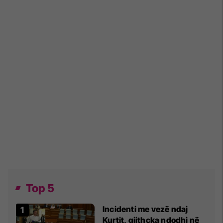
Top 5
Incidenti me vezë ndaj
Kurtit, gjithçka ndodhi në