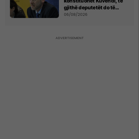
konstituohet Kuvendi, të
gjithë deputetët do të
bëjnë shkelje të rëndë
06/08/2026
kushtetuese