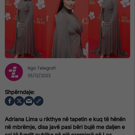
Nga
Telegrafi
05/12/2023
Adriana Lima u rikthye në tapetin e kuq të hënën
në mbrëmje, disa javë pasi bëri bujë me daljen e
saj të fundit publike në një premierë në Los