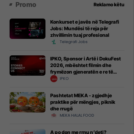
Promo
Reklamo këtu
Konkurset e javës në Telegrafi
Jobs: Mundësi të reja për
zhvillimin tuaj profesional
Telegrafi Jobs
IPKO, Sponsor i Artë i DokuFest
2026, mbështet filmin dhe
frymëzon gjeneratën e re të
krijuesve
IPKO
Pashtetat MEKA - zgjedhje
praktike për mëngjes, piknik
dhe rrugë
MEKA HALAL FOOD
A po don me rrnu n’deti?