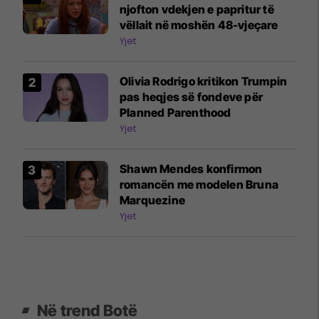
njofton vdekjen e papritur të
vëllait në moshën 48-vjeçare
Yjet
Olivia Rodrigo kritikon Trumpin
pas heqjes së fondeve për
Planned Parenthood
Yjet
Shawn Mendes konfirmon
romancën me modelen Bruna
Marquezine
Yjet
Në trend Botë