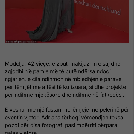
Modelja, 42 vjeçe, e zbuti makijazhin e saj dhe
zgjodhi një pamje më të butë ndërsa ndoqi
ngjarjen, e cila ndihmon në mbledhjen e parave
për fëmijët me aftësi të kufizuara, si dhe projekte
për ndihmë mjekësore dhe ndihmë në fatkeqësi.
E veshur me një fustan mbrëmjeje me pelerinë për
eventin vjetor, Adriana tërhoqi vëmendjen teksa
pozoi për disa fotografi pasi mbërriti përpara
galas vjetore.