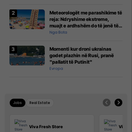
Meteorologët me parashikime të
reja: Ndryshime ekstreme,
muajt e ardhshëm do të jenë të
pazakontë
Nga Bota
Momenti kur droni ukrainas
godet plazhin në Rusi, pranë
"pallatit të Putinit"
Evropa
Jobs
Real Estate
Viva Fresh Store
Viva F