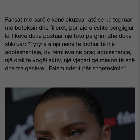
Fansat më parë e kanë akuzuar atë se ka tepruar
me botoksin dhe fillerët, por ajo u është përgjigjur
kritikëve duke postuar një foto pa grim dhe duke
shkruar: "Fytyra e një nëne të lodhur të një
adoleshenteje, dy fëmijëve në prag adoleshence,
një djali të vogël aktiv, një vjeçari që mëson të ecë
dhe tre qenëve...Faleminderit për shqetësimin".