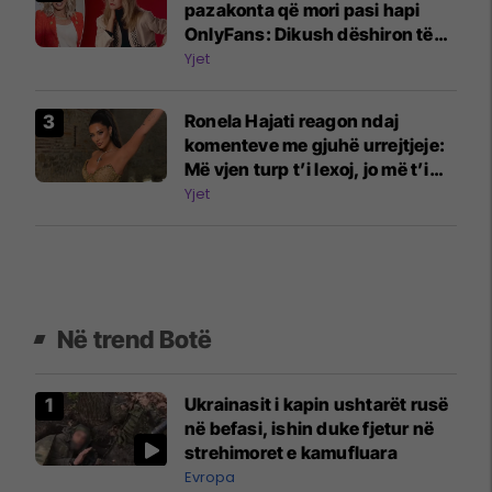
pazakonta që mori pasi hapi
OnlyFans: Dikush dëshiron të
më shohë duke shtypur rrush
Yjet
me këmbë
Ronela Hajati reagon ndaj
komenteve me gjuhë urrejtjeje:
Më vjen turp t’i lexoj, jo më t’i
shkruaj
Yjet
Në trend Botë
Ukrainasit i kapin ushtarët rusë
në befasi, ishin duke fjetur në
strehimoret e kamufluara
Evropa