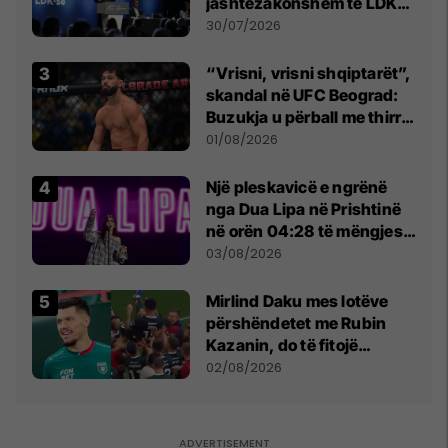
jashtëzakonshëm të LDK-
së
30/07/2026
“Vrisni, vrisni shqiptarët”,
skandal në UFC Beograd:
Buzukja u përball me thirrje
anti-shqiptare nga
01/08/2026
tribunat
Një pleskavicë e ngrënë
nga Dua Lipa në Prishtinë
në orën 04:28 të mëngjesit
- dhe bota digjitale serbe
03/08/2026
shpall gjendjen e luftës
Mirlind Daku mes lotëve
përshëndetet me Rubin
Kazanin, do të fitojë
miliona te Spartak Moska
02/08/2026