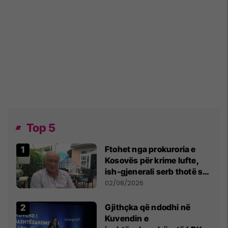
Top 5
Ftohet nga prokuroria e
Kosovës për krime lufte,
ish-gjenerali serb thotë se
dikush e tradhtoi në
02/08/2026
Beograd
Gjithçka që ndodhi në
Kuvendin e