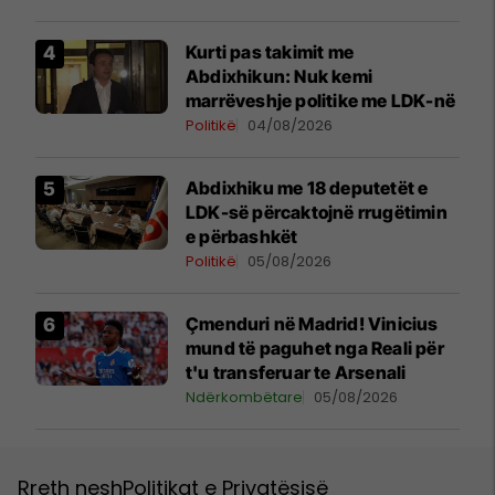
Kurti pas takimit me
Abdixhikun: Nuk kemi
marrëveshje politike me LDK-në
Politikë
04/08/2026
Abdixhiku me 18 deputetët e
LDK-së përcaktojnë rrugëtimin
e përbashkët
Politikë
05/08/2026
Çmenduri në Madrid! Vinicius
mund të paguhet nga Reali për
t'u transferuar te Arsenali
Ndërkombëtare
05/08/2026
Rreth nesh
Politikat e Privatësisë