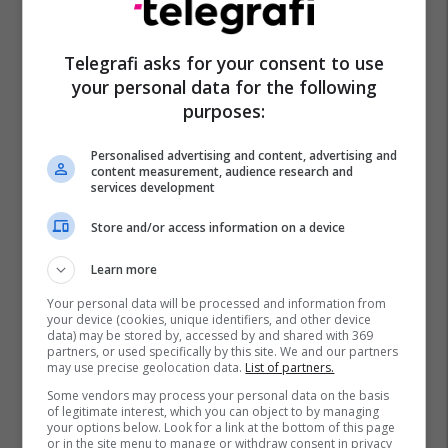
qendrës #16060
Pro Real Estate
Telegrafi asks for your consent to use
your personal data for the following
Alba Health bashkon
purposes:
profesionistët e kujdesit në një
rrjet të përbashkët në Zvicër
Personalised advertising and content, advertising and
Alba Health
content measurement, audience research and
services development
Nga UBT në skenën botërore të
Store and/or access information on a device
robotikës: Kosova drejt Koresë
së Jugut
Learn more
UBT
Your personal data will be processed and information from
your device (cookies, unique identifiers, and other device
data) may be stored by, accessed by and shared with 369
Plan B Creative rrit ndikimin e
partners, or used specifically by this site. We and our partners
biznesit tuaj online
may use precise geolocation data.
List of partners.
Plan B
Some vendors may process your personal data on the basis
of legitimate interest, which you can object to by managing
your options below. Look for a link at the bottom of this page
or in the site menu to manage or withdraw consent in privacy