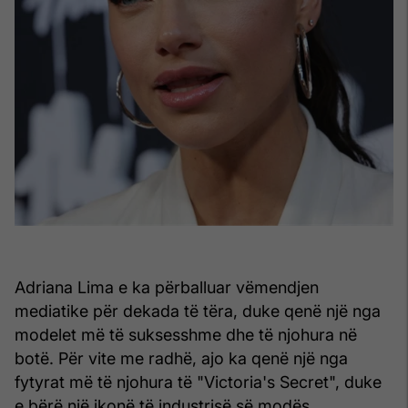
Adriana Lima e ka përballuar vëmendjen
mediatike për dekada të tëra, duke qenë një nga
modelet më të suksesshme dhe të njohura në
botë. Për vite me radhë, ajo ka qenë një nga
fytyrat më të njohura të "Victoria's Secret", duke
e bërë një ikonë të industrisë së modës.