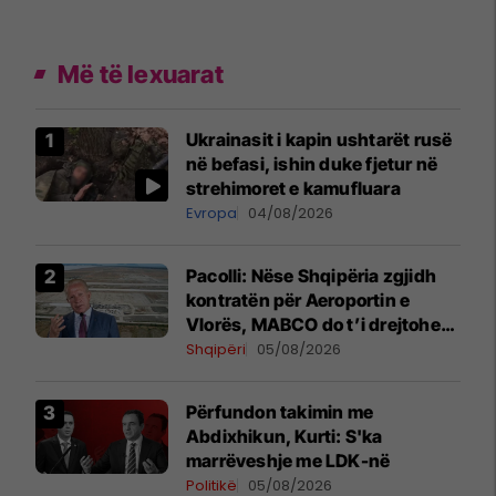
Më të lexuarat
Ukrainasit i kapin ushtarët rusë
në befasi, ishin duke fjetur në
strehimoret e kamufluara
Evropa
04/08/2026
Pacolli: Nëse Shqipëria zgjidh
kontratën për Aeroportin e
Vlorës, MABCO do t’i drejtohet
arbitrazhit ndërkombëtar
Shqipëri
05/08/2026
Përfundon takimin me
Abdixhikun, Kurti: S'ka
marrëveshje me LDK-në
Politikë
05/08/2026