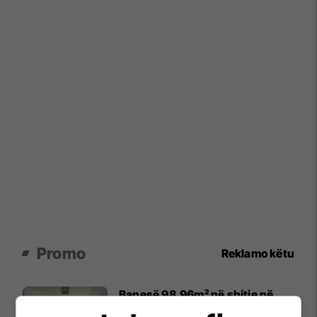
Promo
Reklamo këtu
Banesë 98.96m² në shitje në
Lakrishtë – banim modern pranë