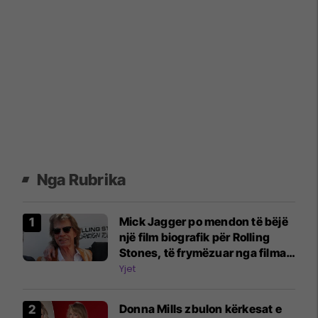
Nga Rubrika
Mick Jagger po mendon të bëjë
një film biografik për Rolling
Stones, të frymëzuar nga filmat
e Beatles
Yjet
Donna Mills zbulon kërkesat e