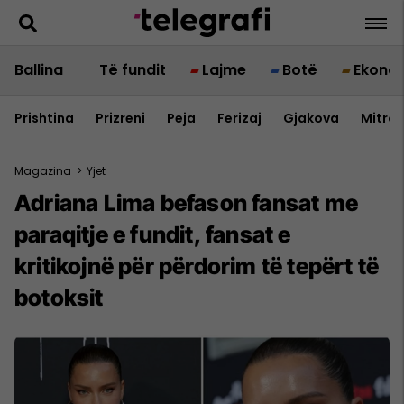
Ballina
Të fundit
Lajme
Botë
Ekono
Prishtina
Prizreni
Peja
Ferizaj
Gjakova
Mitrov
Magazina
>
Yjet
Adriana Lima befason fansat me
paraqitje e fundit, fansat e
kritikojnë për përdorim të tepërt të
botoksit