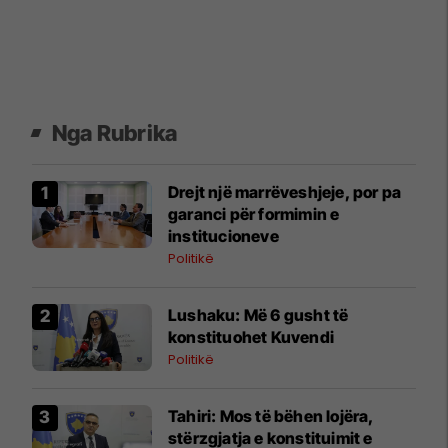
Nga Rubrika
Drejt një marrëveshjeje, por pa
garanci për formimin e
institucioneve
Politikë
​Lushaku: Më 6 gusht të
konstituohet Kuvendi
Politikë
​Tahiri: Mos të bëhen lojëra,
stërzgjatja e konstituimit e