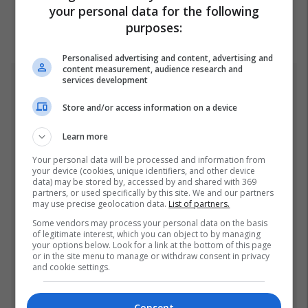
your personal data for the following
purposes:
Personalised advertising and content, advertising and
content measurement, audience research and
services development
Top 5
Store and/or access information on a device
Pesë ditë pas marrjes së
detyrës, shefi i ri i ushtrisë
Learn more
ukrainase urdhëron
Your personal data will be processed and information from
kontroll të madh
26/07/2026
your device (cookies, unique identifiers, and other device
data) may be stored by, accessed by and shared with 369
partners, or used specifically by this site. We and our partners
Vetëm dy raunde dhe
may use precise geolocation data.
List of partners.
miliona euro në xhep,
Some vendors may process your personal data on the basis
zbulohet sa fituan Joshua
of legitimate interest, which you can object to by managing
e Prenga
26/07/2026
your options below. Look for a link at the bottom of this page
or in the site menu to manage or withdraw consent in privacy
and cookie settings.
Gjithçka që ndodhi në
Kuvendin e
jashtëzakonshëm të LDK-
Consent