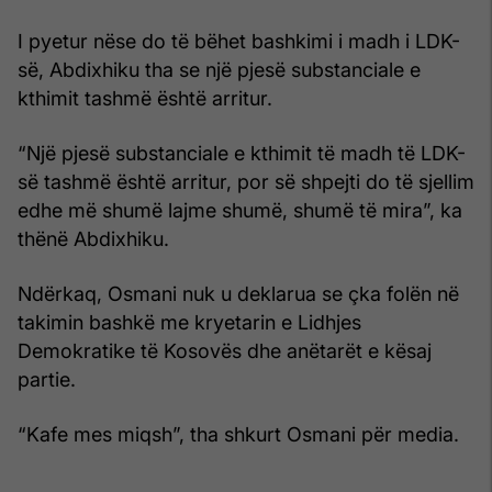
I pyetur nëse do të bëhet bashkimi i madh i LDK-
së, Abdixhiku tha se një pjesë substanciale e
kthimit tashmë është arritur.
“Një pjesë substanciale e kthimit të madh të LDK-
së tashmë është arritur, por së shpejti do të sjellim
edhe më shumë lajme shumë, shumë të mira”, ka
thënë Abdixhiku.
Ndërkaq, Osmani nuk u deklarua se çka folën në
takimin bashkë me kryetarin e Lidhjes
Demokratike të Kosovës dhe anëtarët e kësaj
partie.
“Kafe mes miqsh”, tha shkurt Osmani për media.