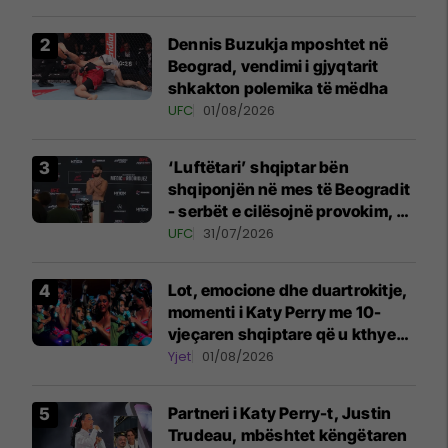
Dennis Buzukja mposhtet në
Beograd, vendimi i gjyqtarit
shkakton polemika të mëdha
UFC
01/08/2026
‘Luftëtari’ shqiptar bën
shqiponjën në mes të Beogradit
- serbët e cilësojnë provokim, ai
e cilëson simbol të identitetit
UFC
31/07/2026
Lot, emocione dhe duartrokitje,
momenti i Katy Perry me 10-
vjeçaren shqiptare që u kthye
në simbolin e natës në Sunny
Yjet
01/08/2026
Hill
Partneri i Katy Perry-t, Justin
Trudeau, mbështet këngëtaren