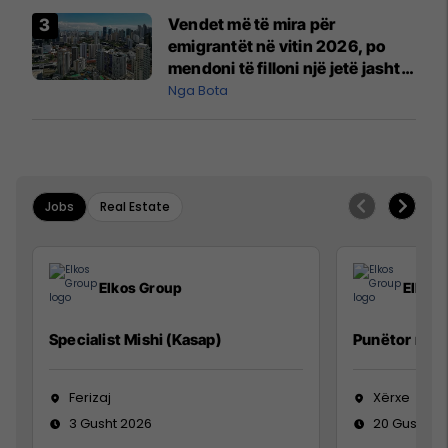
Vendet më të mira për
emigrantët në vitin 2026, po
mendoni të filloni një jetë jashtë
vendit?
Nga Bota
Jobs
Real Estate
Elkos Group
Elkos
Specialist Mishi (Kasap)
Punëtor në 
Ferizaj
Xërxe
3 Gusht 2026
20 Gusht 2