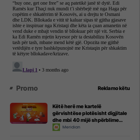
Promo
Reklamo këtu
Këtë herë me kartelë
gërvishtëse plotësisht digjitale
dhe mbi 40 mijë shpërblime
instant!
Meridian