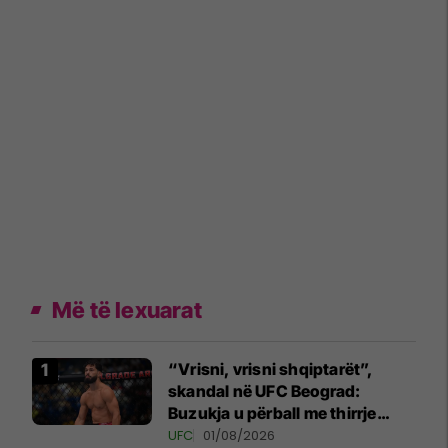
Më të lexuarat
“Vrisni, vrisni shqiptarët”,
skandal në UFC Beograd:
Buzukja u përball me thirrje
anti-shqiptare nga tribunat
UFC
01/08/2026