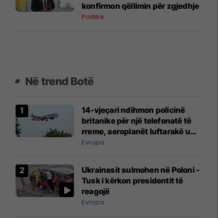
konfirmon qëllimin për zgjedhje
Politikë
Në trend Botë
14-vjeçari ndihmon policinë
britanike për një telefonatë të
rreme, aeroplanët luftarakë u
ngritën në ajër për të
Evropa
interceptuar fluturaken e Qatar
Airways që po shkonte drejt
Ukrainasit sulmohen në Poloni -
Mançesterit
Tusk i kërkon presidentit të
reagojë
Evropa