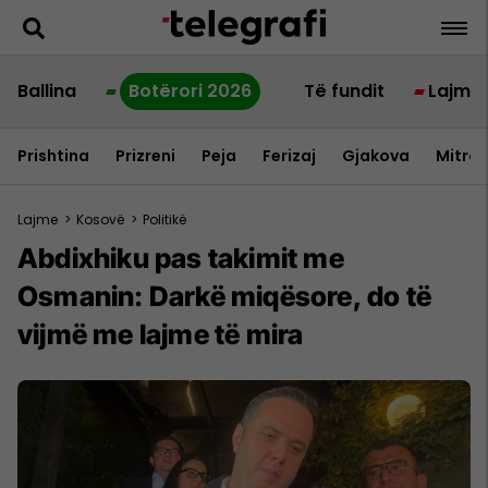
Ballina
Botërori 2026
Të fundit
Lajme
Prishtina
Prizreni
Peja
Ferizaj
Gjakova
Mitrov
Lajme
>
Kosovë
>
Politikë
Abdixhiku pas takimit me
Osmanin: Darkë miqësore, do të
vijmë me lajme të mira