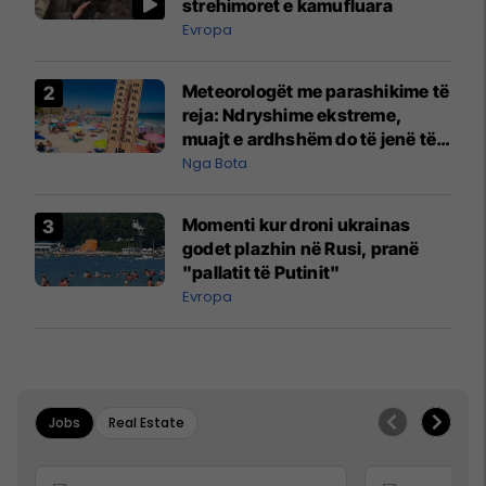
strehimoret e kamufluara
Evropa
Meteorologët me parashikime të
reja: Ndryshime ekstreme,
muajt e ardhshëm do të jenë të
pazakontë
Nga Bota
Momenti kur droni ukrainas
godet plazhin në Rusi, pranë
"pallatit të Putinit"
Evropa
Jobs
Real Estate