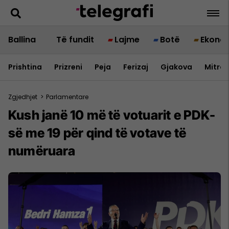
Ballina
Të fundit
Lajme
Botë
Ekono
Prishtina
Prizreni
Peja
Ferizaj
Gjakova
Mitrov
Zgjedhjet
>
Parlamentare
Kush janë 10 më të votuarit e PDK-
së me 19 për qind të votave të
numëruara