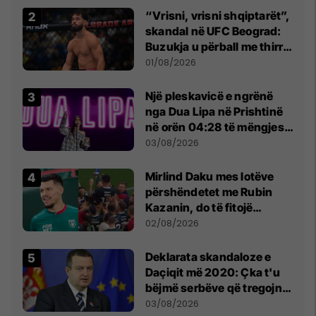
“Vrisni, vrisni shqiptarët”,
skandal në UFC Beograd:
Buzukja u përball me thirrje
anti-shqiptare nga
01/08/2026
tribunat
Një pleskavicë e ngrënë
nga Dua Lipa në Prishtinë
në orën 04:28 të mëngjesit
- dhe bota digjitale serbe
03/08/2026
shpall gjendjen e luftës
Mirlind Daku mes lotëve
përshëndetet me Rubin
Kazanin, do të fitojë
miliona te Spartak Moska
02/08/2026
​Deklarata skandaloze e
Daçiqit më 2020: Çka t'u
bëjmë serbëve që tregojnë
ku janë varrosur shqiptarët
03/08/2026