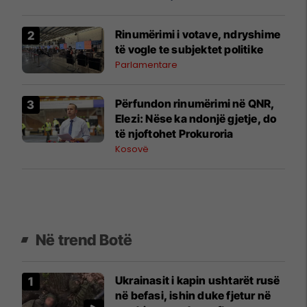
Rinumërimi i votave, ndryshime
të vogle te subjektet politike
Parlamentare
​Përfundon rinumërimi në QNR,
Elezi: Nëse ka ndonjë gjetje, do
të njoftohet Prokuroria
Kosovë
Në trend Botë
Ukrainasit i kapin ushtarët rusë
në befasi, ishin duke fjetur në