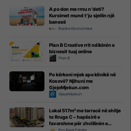
A po don me rrnu n’deti?
Kursimet mund t’ju sjellin një
banesë
Banka Ekonomike
Plan B Creative rrit ndikimin e
biznesit tuaj online
Plan B
Po kërkoni mjek apo klinikë në
Kosovë? Njihuni me
GjejeMjekun.com
GjejeMjekun
Lokal 517m² me tarracë në shitje
te Rruga C – hapësirë e
favorshme për zhvillimin e
biznesit #15796
Pro Real Estate