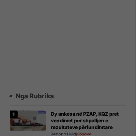
Nga Rubrika
Dy ankesa në PZAP, KQZ pret
vendimet për shpalljen e
rezultateve përfundimtare
Jehona Hulaj
Kosovë