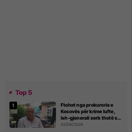
Top 5
Ftohet nga prokuroria e
Kosovës për krime lufte,
ish-gjenerali serb thotë se
dikush e tradhtoi në
02/08/2026
Beograd