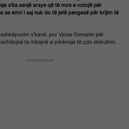
je s’ka asnjë arsye që të mos e votojë për
a se emri i saj nuk do të jetë pengesë për krijim të
 bashkëpunim s’kanë, por Vjosa Osmanin për
azhdojnë ta mbajnë si pikënisje të çdo diskutimi.