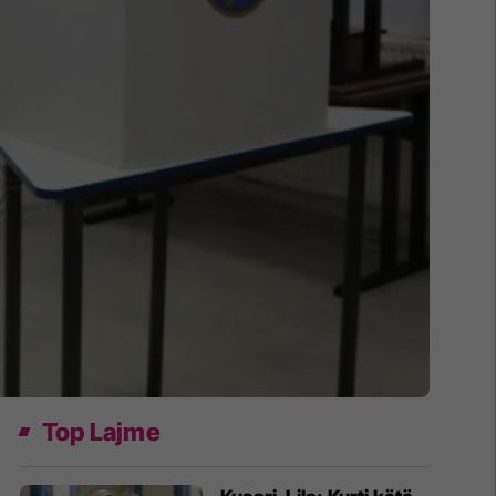
Top Lajme