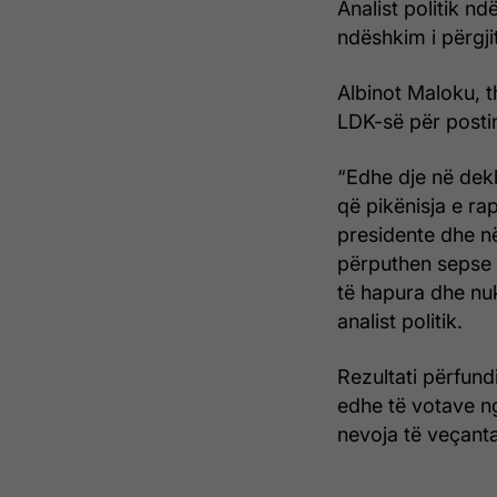
Analist politik nd
ndëshkim i përgji
Albinot Maloku, t
LDK-së për postin
“Edhe dje në dekl
që pikënisja e ra
presidente dhe në
përputhen sepse k
të hapura dhe nuk
analist politik.
Rezultati përfund
edhe të votave n
nevoja të veçanta