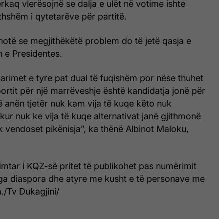
ërkaq vlerësojnë se dalja e ulët në votime ishte
thshëm i qytetarëve për partitë.
hotë se megjithëkëtë problem do të jetë qasja e
 e Presidentes.
arimet e tyre pat dual të fuqishëm por nëse thuhet
portit për një marrëveshje është kandidatja jonë për
 anën tjetër nuk kam vija të kuqe këto nuk
ur nuk ke vija të kuqe alternativat janë gjithmonë
 vendoset pikënisja”, ka thënë Albinot Maloku,
imtar i KQZ-së pritet të publikohet pas numërimit
ga diaspora dhe atyre me kusht e të personave me
./Tv Dukagjini/