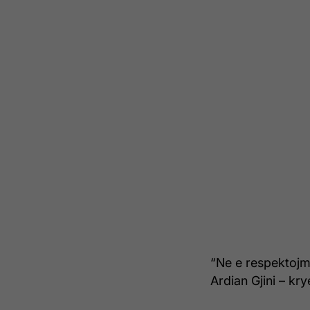
“Ne e respektojmë
Ardian Gjini – kry