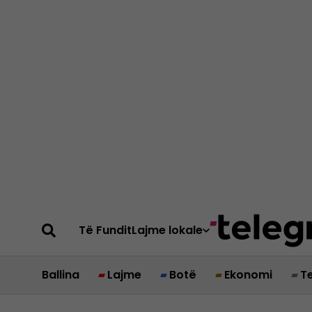
Të Fundit
Lajme lokale
Ballina
Lajme
Botë
Ekonomi
T