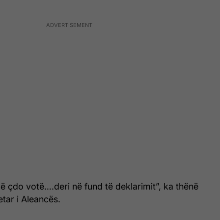
 çdo votë….deri në fund të deklarimit”, ka thënë
etar i Aleancës.