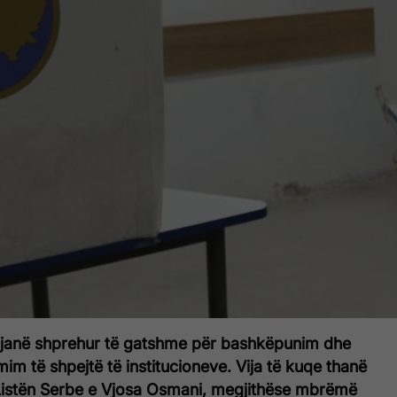
e janë shprehur të gatshme për bashkëpunim dhe
im të shpejtë të institucioneve. Vija të kuqe thanë
istën Serbe e Vjosa Osmani, megjithëse mbrëmë