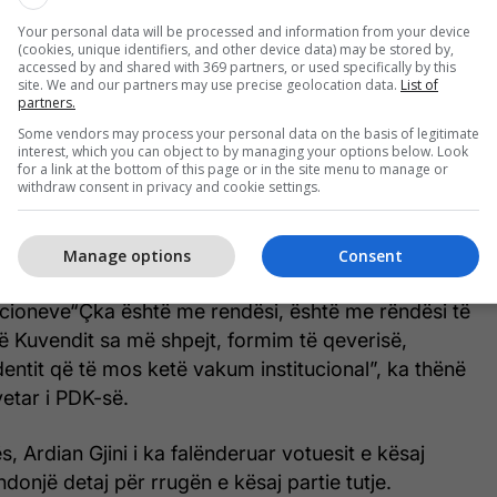
hënën në një status në Facebook, teksa falënderoi
Your personal data will be processed and information from your device
(cookies, unique identifiers, and other device data) may be stored by,
 ‘emri i saj as nuk ka qenë, as nuk është e as nuk do
accessed by and shared with 369 partners, or used specifically by this
ë krijimin e institucioneve’.
site. We and our partners may use precise geolocation data.
List of
partners.
Some vendors may process your personal data on the basis of legitimate
, që vazhdon të mbes partia e dytë dhe më e
interest, which you can object to by managing your options below. Look
 doli sot në konferencë, ku kryetari i saj tha se
for a link at the bottom of this page or in the site menu to manage or
withdraw consent in privacy and cookie settings.
tat më të mirë por tani duhet bashkëpunim.
k kam pas vija të kuqe për asnjë parti, as tash e as
Manage options
Consent
luara dhe mendoj se prej tash duhet të nis puna për
tucioneve“Çka është me rendësi, është me rëndësi të
ë Kuvendit sa më shpejt, formim të qeverisë,
dentit që të mos ketë vakum institucional”, ka thënë
etar i PDK-së.
s, Ardian Gjini i ka falënderuar votuesit e kësaj
ndonjë detaj për rrugën e kësaj partie tutje.