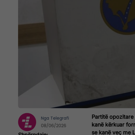
Partitë opozitar
Nga
Telegrafi
kanë kërkuar form
08/06/2026
se kanë veç me L