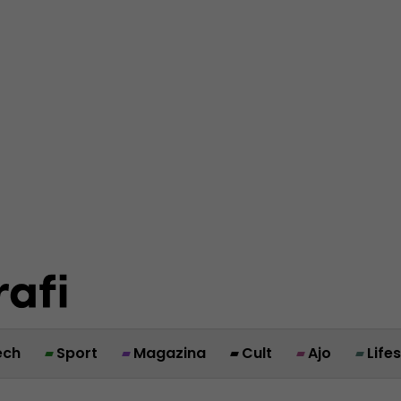
ech
Sport
Magazina
Cult
Ajo
Life