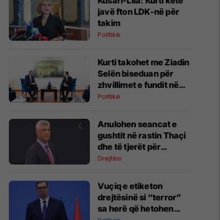
​Kusari-Lila: Kurti këtë
javë fton LDK-në për
takim
Politikë
Kurti takohet me Ziadin
Selën biseduan për
zhvillimet e fundit në
Kosovë
Politikë
Anulohen seancat e
gushtit në rastin Thaçi
dhe të tjerët për
veprën kundër
Drejtësi
administrimit të
drejtësisë
​Vuçiq e etiketon
drejtësinë si “terror”
sa herë që hetohen