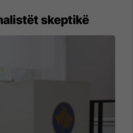
alistët skeptikë