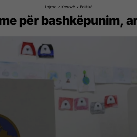
Lajme
>
Kosovë
>
Politikë
me për bashkëpunim, an