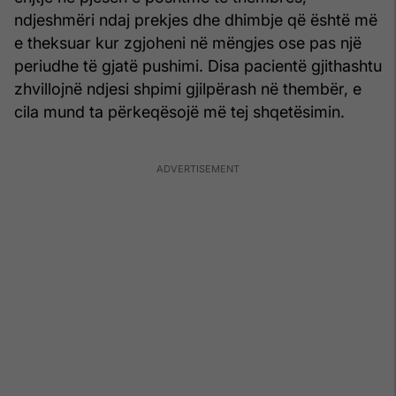
ndjeshmëri ndaj prekjes dhe dhimbje që është më
e theksuar kur zgjoheni në mëngjes ose pas një
periudhe të gjatë pushimi. Disa pacientë gjithashtu
zhvillojnë ndjesi shpimi gjilpërash në thembër, e
cila mund ta përkeqësojë më tej shqetësimin.