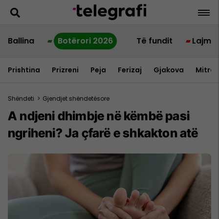
Ballina
Botërori 2026
Të fundit
Lajme
Prishtina
Prizreni
Peja
Ferizaj
Gjakova
Mitrov
Shëndeti
>
Gjendjet shëndetësore
A ndjeni dhimbje në këmbë pasi
ngriheni? Ja çfarë e shkakton atë