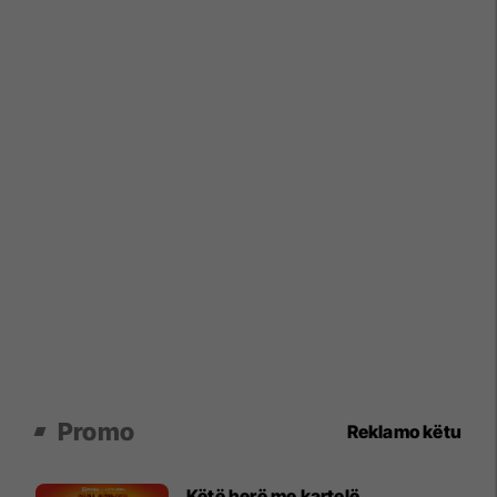
Promo
Reklamo këtu
Këtë herë me kartelë