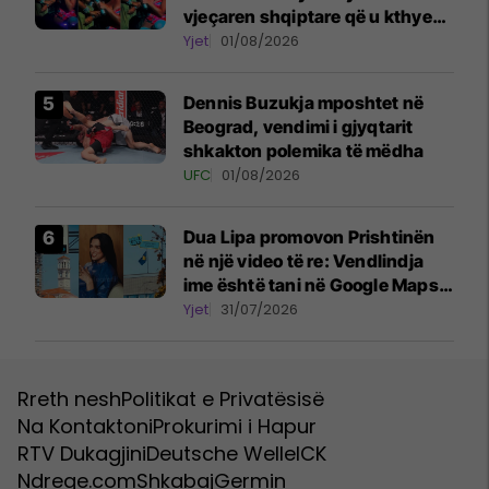
vjeçaren shqiptare që u kthye
në simbolin e natës në Sunny
Yjet
01/08/2026
Hill
Dennis Buzukja mposhtet në
Beograd, vendimi i gjyqtarit
shkakton polemika të mëdha
UFC
01/08/2026
Dua Lipa promovon Prishtinën
në një video të re: Vendlindja
ime është tani në Google Maps
Street View
Yjet
31/07/2026
Rreth nesh
Politikat e Privatësisë
Na Kontaktoni
Prokurimi i Hapur
RTV Dukagjini
Deutsche Welle
ICK
Ndreqe.com
Shkabaj
Germin