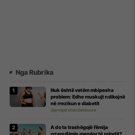
Nga Rubrika
Nuk është vetëm mbipesha
problem: Edhe muskujt ndikojnë
në rrezikun e diabetit
Gjendjet shëndetësore
A do ta trashëgojë fëmija
çrregullimin mendor të prindit?