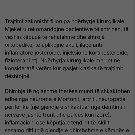
Trajtimi zakonisht fillon pa ndërhyrje kirurgjikale.
Mjekët u rekomandojnë pacientëve të shtrihen, të
veshin këpucë të rehatshme dhe shtrojë
ortopedike, të aplikojnë akull, ilaçe anti-
inflamatore josteroide, injeksione kortikosteroide,
fizioterapi etj. Ndërhyrja kirurgjikale merret në
konsideratë vetëm kur qasjet klasike të trajtimit
dështojnë.
Dhimbje të ngjashme therëse mund të shkaktohen
edhe nga neuroma e Mortonit, artriti, neuropatia
periferike (një gjendje e shkaktuar nga dëmtimi i
nervave jashtë trurit dhe palcës kurrizore),
inflamacioni ose këputja e tendinit të Akilit,
sesamoiditi (një gjendje e dhimbshme e këmbës e