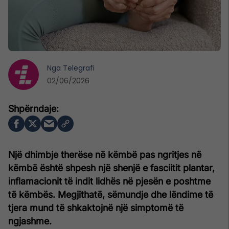
Nga
Telegrafi
02/06/2026
Një dhimbje therëse në këmbë pas ngritjes në
këmbë është shpesh një shenjë e fasciitit plantar,
inflamacionit të indit lidhës në pjesën e poshtme
të këmbës. Megjithatë, sëmundje dhe lëndime të
tjera mund të shkaktojnë një simptomë të
ngjashme.