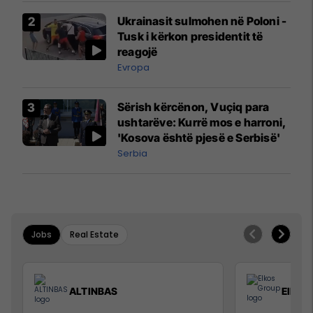
Airways që po shkonte drejt
Ukrainasit sulmohen në Poloni -
Mançesterit
Tusk i kërkon presidentit të
reagojë
Evropa
Sërish kërcënon, Vuçiq para
ushtarëve: Kurrë mos e harroni,
'Kosova është pjesë e Serbisë'
Serbia
Jobs
Real Estate
ALTINBAS
Elkos