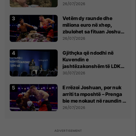
kontroll të madh
26/07/2026
Vetëm dy raunde dhe
miliona euro në xhep,
zbulohet sa fituan Joshua
e Prenga
26/07/2026
Gjithçka që ndodhi në
Kuvendin e
jashtëzakonshëm të LDK-
së
30/07/2026
E rrëzoi Joshuan, por nuk
arriti ta mposhtë – Prenga
bie me nokaut në raundin e
dytë
26/07/2026