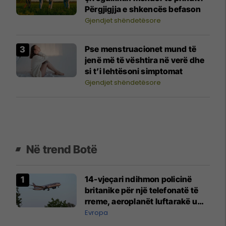
Përgjigjja e shkencës befason
Gjendjet shëndetësore
Pse menstruacionet mund të
jenë më të vështira në verë dhe
si t’i lehtësoni simptomat
Gjendjet shëndetësore
Në trend Botë
14-vjeçari ndihmon policinë
britanike për një telefonatë të
rreme, aeroplanët luftarakë u
ngritën në ajër për të
Evropa
interceptuar fluturaken e Qatar