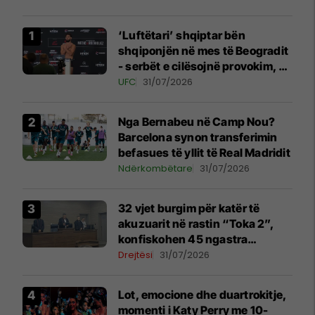
‘Luftëtari’ shqiptar bën
shqiponjën në mes të Beogradit
- serbët e cilësojnë provokim, ai
e cilëson simbol të identitetit
UFC
31/07/2026
Nga Bernabeu në Camp Nou?
Barcelona synon transferimin
befasues të yllit të Real Madridit
Ndërkombëtare
31/07/2026
32 vjet burgim për katër të
akuzuarit në rastin “Toka 2”,
konfiskohen 45 ngastra
kadastrale
Drejtësi
31/07/2026
Lot, emocione dhe duartrokitje,
momenti i Katy Perry me 10-