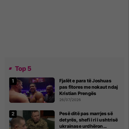
Top 5
Fjalët e para të Joshuas
pas fitores me nokaut ndaj
Kristian Prengës
26/07/2026
Pesë ditë pas marrjes së
detyrës, shefi i ri i ushtrisë
ukrainase urdhëron