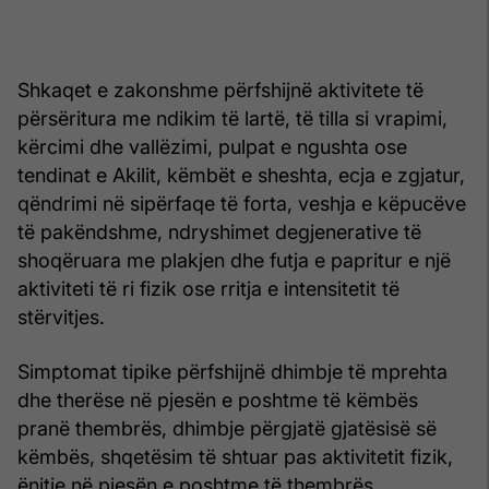
Shkaqet e zakonshme përfshijnë aktivitete të
përsëritura me ndikim të lartë, të tilla si vrapimi,
kërcimi dhe vallëzimi, pulpat e ngushta ose
tendinat e Akilit, këmbët e sheshta, ecja e zgjatur,
qëndrimi në sipërfaqe të forta, veshja e këpucëve
të pakëndshme, ndryshimet degjenerative të
shoqëruara me plakjen dhe futja e papritur e një
aktiviteti të ri fizik ose rritja e intensitetit të
stërvitjes.
Simptomat tipike përfshijnë dhimbje të mprehta
dhe therëse në pjesën e poshtme të këmbës
pranë thembrës, dhimbje përgjatë gjatësisë së
këmbës, shqetësim të shtuar pas aktivitetit fizik,
ënjtje në pjesën e poshtme të thembrës,