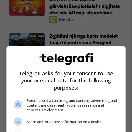
gërvishtëse plotësisht digjitale
dhe mbi 40 mijë shpërblime
instant!
Meridian
Zgjidhni një nga katër modelet
tuaja të preferuara Peugeot
Peugot Kosova
IPKO vazhdon partneritetin me
Sunny Hill Festival 2026
Telegrafi asks for your consent to use
IPKO
your personal data for the following
purposes:
EXPO DIASPORA 2026 mbahet
Personalised advertising and content, advertising and
më 3, 4 dhe 5 gusht në Prishtinë
content measurement, audience research and
Expo Prishtina
services development
Store and/or access information on a device