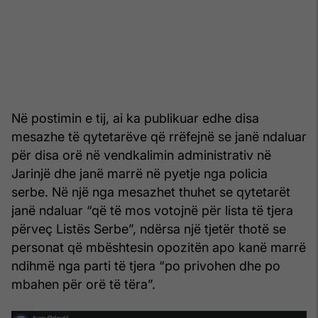
Në postimin e tij, ai ka publikuar edhe disa
mesazhe të qytetarëve që rrëfejnë se janë ndaluar
për disa orë në vendkalimin administrativ në
Jarinjë dhe janë marrë në pyetje nga policia
serbe. Në një nga mesazhet thuhet se qytetarët
janë ndaluar “që të mos votojnë për lista të tjera
përveç Listës Serbe”, ndërsa një tjetër thotë se
personat që mbështesin opozitën apo kanë marrë
ndihmë nga parti të tjera “po privohen dhe po
mbahen për orë të tëra”.