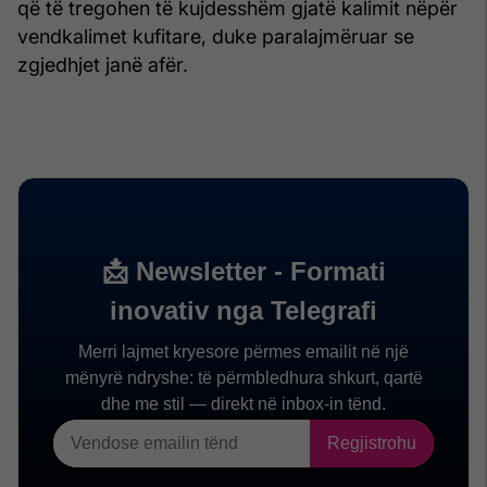
që të tregohen të kujdesshëm gjatë kalimit nëpër
vendkalimet kufitare, duke paralajmëruar se
zgjedhjet janë afër.