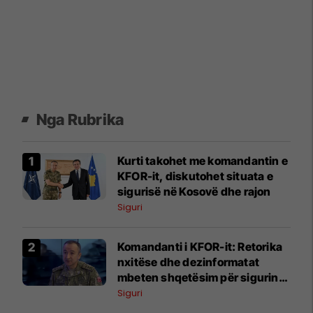
Nga Rubrika
Kurti takohet me komandantin e
KFOR-it, diskutohet situata e
sigurisë në Kosovë dhe rajon
Siguri
Komandanti i KFOR-it: Retorika
nxitëse dhe dezinformatat
mbeten shqetësim për sigurinë
në Kosovë
Siguri