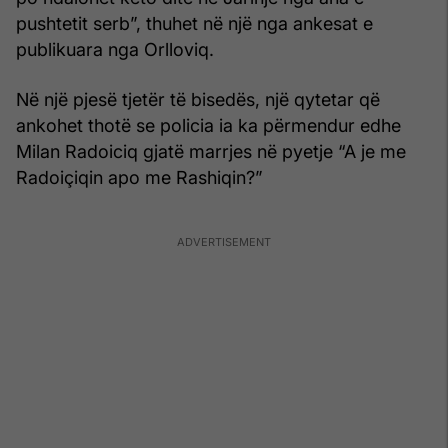
pushtetit serb”, thuhet në një nga ankesat e
publikuara nga Orlloviq.
Në një pjesë tjetër të bisedës, një qytetar që
ankohet thotë se policia ia ka përmendur edhe
Milan Radoiciq gjatë marrjes në pyetje “A je me
Radoiçiqin apo me Rashiqin?”