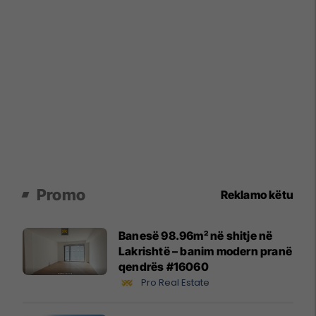
Promo
Reklamo këtu
Banesë 98.96m² në shitje në
Lakrishtë – banim modern pranë
qendrës #16060
Pro Real Estate