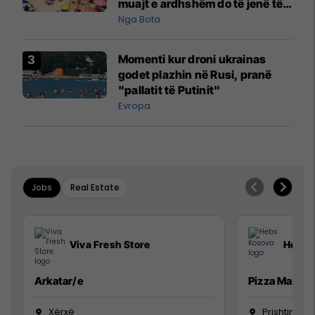
muajt e ardhshëm do të jenë të
pazakontë
Nga Bota
Momenti kur droni ukrainas
godet plazhin në Rusi, pranë
"pallatit të Putinit"
Evropa
Jobs
Real Estate
Viva Fresh Store
Hebs 
Arkatar/e
Pizza Man
Xërxë
Prishtinë