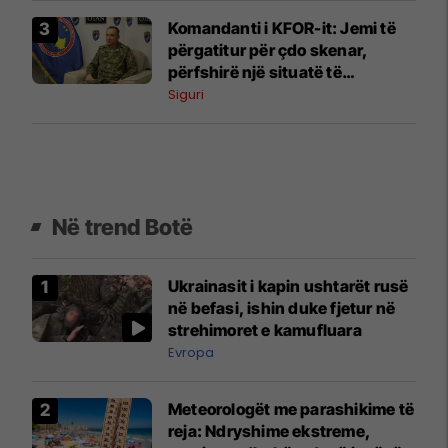
Komandanti i KFOR-it: Jemi të
përgatitur për çdo skenar,
përfshirë një situatë të
ngjashme me Banjskën
Siguri
Në trend Botë
Ukrainasit i kapin ushtarët rusë
në befasi, ishin duke fjetur në
strehimoret e kamufluara
Evropa
Meteorologët me parashikime të
reja: Ndryshime ekstreme,