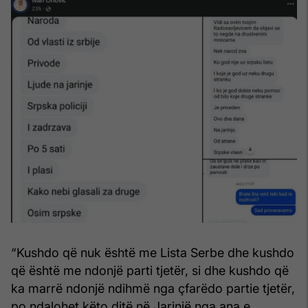
“Kushdo që nuk është me Lista Serbe dhe kushdo
që është me ndonjë parti tjetër, si dhe kushdo që
ka marrë ndonjë ndihmë nga çfarëdo partie tjetër,
po ndalohet këto ditë në Jarinjë nga ana e