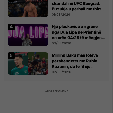
skandal në UFC Beograd:
Buzukja u përball me thirrje
anti-shqiptare nga
01/08/2026
tribunat
Një pleskavicë e ngrënë
nga Dua Lipa në Prishtinë
në orën 04:28 të mëngjesit
- dhe bota digjitale serbe
03/08/2026
shpall gjendjen e luftës
Mirlind Daku mes lotëve
përshëndetet me Rubin
Kazanin, do të fitojë
miliona te Spartak Moska
02/08/2026