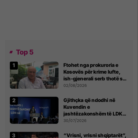
Top 5
Ftohet nga prokuroria e
Kosovës për krime lufte,
ish-gjenerali serb thotë se
dikush e tradhtoi në
02/08/2026
Beograd
Gjithçka që ndodhi në
Kuvendin e
jashtëzakonshëm të LDK-
së
30/07/2026
“Vrisni, vrisni shqiptarët”,