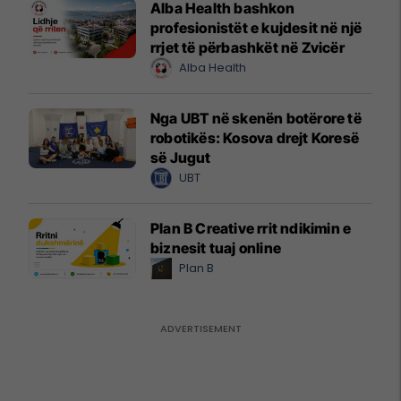
Alba Health bashkon
profesionistët e kujdesit në një
rrjet të përbashkët në Zvicër
Alba Health
Nga UBT në skenën botërore të
robotikës: Kosova drejt Koresë
së Jugut
UBT
Plan B Creative rrit ndikimin e
biznesit tuaj online
Plan B