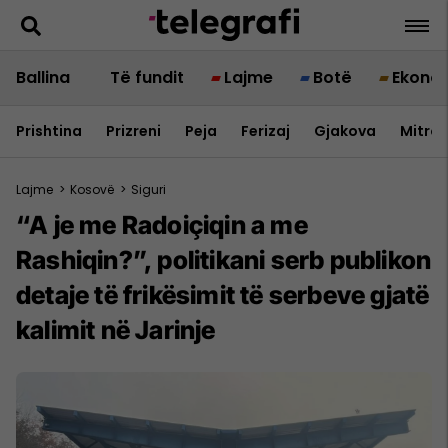
Ballina
Të fundit
Lajme
Botë
Ekono
Prishtina
Prizreni
Peja
Ferizaj
Gjakova
Mitrov
Lajme
>
Kosovë
>
Siguri
“A je me Radoiçiqin a me
Rashiqin?”, politikani serb publikon
detaje të frikësimit të serbeve gjatë
kalimit në Jarinje