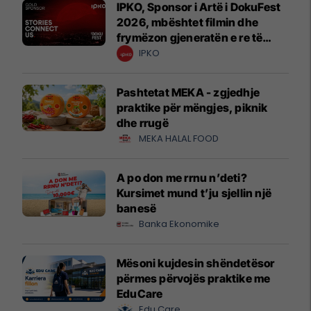
IPKO, Sponsor i Artë i DokuFest
2026, mbështet filmin dhe
frymëzon gjeneratën e re të
krijuesve
IPKO
Pashtetat MEKA - zgjedhje
praktike për mëngjes, piknik
dhe rrugë
MEKA HALAL FOOD
A po don me rrnu n’deti?
Kursimet mund t’ju sjellin një
banesë
Banka Ekonomike
Mësoni kujdesin shëndetësor
përmes përvojës praktike me
EduCare
Edu Care