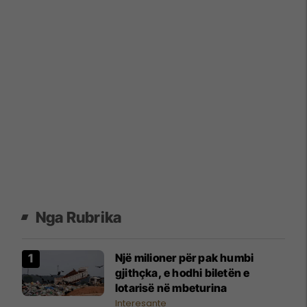
Nga Rubrika
Një milioner për pak humbi
gjithçka, e hodhi biletën e
lotarisë në mbeturina
Interesante