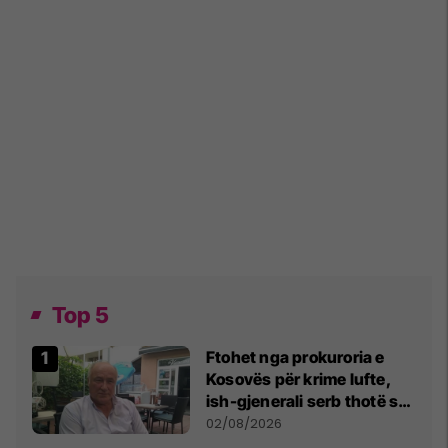
Top 5
Ftohet nga prokuroria e
Kosovës për krime lufte,
ish-gjenerali serb thotë se
dikush e tradhtoi në
02/08/2026
Beograd