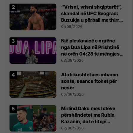
“Vrisni, vrisni shqiptarët”,
skandal në UFC Beograd:
Buzukja u përball me thirrje
anti-shqiptare nga
01/08/2026
tribunat
Një pleskavicë e ngrënë
nga Dua Lipa në Prishtinë
në orën 04:28 të mëngjesit
- dhe bota digjitale serbe
03/08/2026
shpall gjendjen e luftës
Afati kushtetues mbaron
sonte, seanca ftohet për
nesër
06/08/2026
Mirlind Daku mes lotëve
përshëndetet me Rubin
Kazanin, do të fitojë
miliona te Spartak Moska
02/08/2026