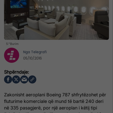
5:"Burim
Nga
Telegrafi
05/10/2016
Zakonisht aeroplani Boeing 787 shfrytëzohet për
fluturime komerciale që mund të bartë 240 deri
në 335 pasagjerë, por një aeroplan i këtij tipi