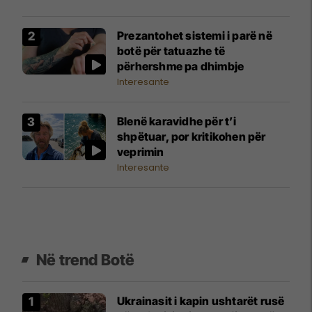
Prezantohet sistemi i parë në
botë për tatuazhe të
përhershme pa dhimbje
Interesante
Blenë karavidhe për t’i
shpëtuar, por kritikohen për
veprimin
Interesante
Në trend Botë
Ukrainasit i kapin ushtarët rusë