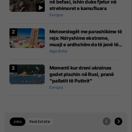
në befasi, ishin duke fjetur në
strehimoret e kamufluara
Evropa
Meteorologët me parashikime të
reja: Ndryshime ekstreme,
muajt e ardhshëm do të jenë të
pazakontë
Nga Bota
Momenti kur droni ukrainas
godet plazhin në Rusi, pranë
"pallatit të Putinit"
Evropa
Jobs
Real Estate