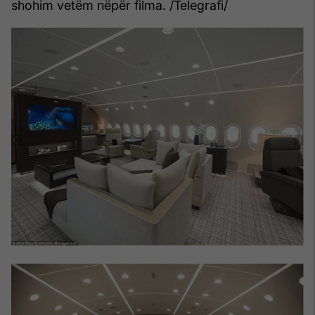
shohim vetëm nëpër filma. /Telegrafi/