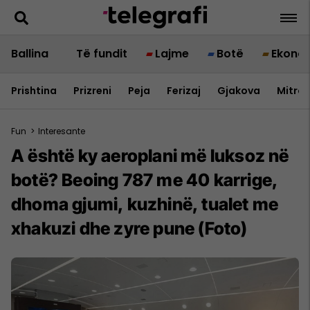
Ballina
Të fundit
Lajme
Botë
Ekono
Prishtina
Prizreni
Peja
Ferizaj
Gjakova
Mitrov
Fun
>
Interesante
A është ky aeroplani më luksoz në
botë? Beoing 787 me 40 karrige,
dhoma gjumi, kuzhinë, tualet me
xhakuzi dhe zyre pune (Foto)